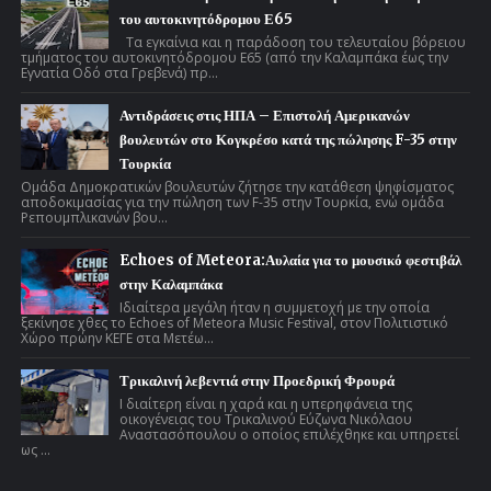
του αυτοκινητόδρομου Ε65
Τα εγκαίνια και η παράδοση του τελευταίου βόρειου
τμήματος του αυτοκινητόδρομου Ε65 (από την Καλαμπάκα έως την
Εγνατία Οδό στα Γρεβενά) πρ...
Αντιδράσεις στις ΗΠΑ – Επιστολή Αμερικανών
βουλευτών στο Κογκρέσο κατά της πώλησης F-35 στην
Τουρκία
Ομάδα Δημοκρατικών βουλευτών ζήτησε την κατάθεση ψηφίσματος
αποδοκιμασίας για την πώληση των F-35 στην Τουρκία, ενώ ομάδα
Ρεπουμπλικανών βου...
Echoes of Meteora:Αυλαία για το μουσικό φεστιβάλ
στην Καλαμπάκα
Ιδιαίτερα μεγάλη ήταν η συμμετοχή με την οποία
ξεκίνησε χθες το Echoes of Meteora Music Festival, στον Πολιτιστικό
Χώρο πρώην ΚΕΓΕ στα Μετέω...
Τρικαλινή λεβεντιά στην Προεδρική Φρουρά
Ι διαίτερη είναι η χαρά και η υπερηφάνεια της
οικογένειας του Τρικαλινού Εύζωνα Νικόλαου
Αναστασόπουλου ο οποίος επιλέχθηκε και υπηρετεί
ως ...