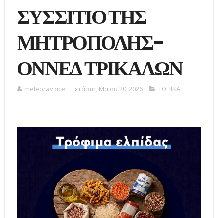
ΣΥΣΣΙΤΙΟ ΤΗΣ
ΜΗΤΡΟΠΟΛΗΣ-
ΟΝΝΕΔ ΤΡΙΚΑΛΩΝ
meteoravoice
Τετάρτη, Μαΐου 20, 2026
ΤΟΠΙΚΑ