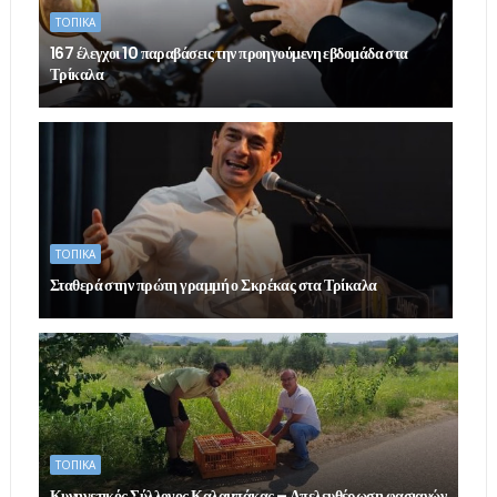
ΤΟΠΙΚΑ
167 έλεγχοι 10 παραβάσεις την προηγούμενη εβδομάδα στα
Τρίκαλα
ΤΟΠΙΚΑ
Σταθερά στην πρώτη γραμμή ο Σκρέκας στα Τρίκαλα
ΤΟΠΙΚΑ
Κυνηγετικός Σύλλογος Καλαμπάκας – Απελευθέρωση φασιανών