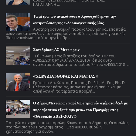
αδελφή, θεία και ξαδέλφη ΘΕΑΝΩ ΒΑΣ.
ΠΑΠΑΓΙΑΝΝΗ ...
Τα μέτρα που ανακοίνωσε ο Χρυσοχοΐδης για την
αντιμετώπιση της ενδοοικογενειακής βίας
Αυστηρή αστυνομική παρακολούθηση και εποπτεία
όλων των καταγγελιών που αφορούν υποθέσεις ενδοοικογενειακής
βίας ανακοίνωσε το Υπουργείο Πρ...
Συνεδρίαση ΔΣ Μετεώρων
Σύμφωνα με τις διατάξεις του άρθρου 67 του
ν.3852/2010 (ΦΕΚ Α ́ 87-7.6.2010) , όπως αυτό
αντικαταστάθηκε από το άρθρο 74 του ν.4555/2018 ...
«ΧΩΡΑ ΔΙΑΦΘΟΡΑΣ ΚΑΙ ΜΑΦΙΑΣ»
Γράφει ο Δρ. Κώστας Πατέρας, D . Ed ., M . Ed ., Ph . D .
Βλέποντας κάποιος, με αντικειμενική σκέψη και με
απλή λογική, τα τεράστια προβλή...
Ο Δήμος Μετεώρων παρέλαβε τρία νέα οχήματα 4x4 με
πυροσβεστικό εξοπλισμό μέσω του Προγράμματος
«Θεσσαλία 2021-2027»
Τ α πρώτα οχήματα που παραλαμβάνονται από Δήμο της Θεσσαλίας
στο πλαίσιο του Προγράμματος Στα 400.000 ευρώ η
χρηματοδότηση για συνολ...