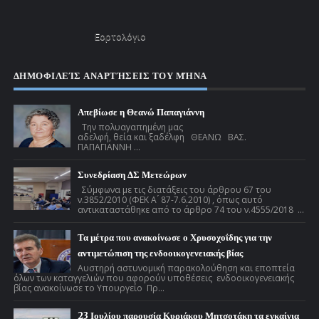
Εορτολόγιο
ΔΗΜΟΦΙΛΕΊΣ ΑΝΑΡΤΉΣΕΙΣ ΤΟΥ ΜΉΝΑ
Απεβίωσε η Θεανώ Παπαγιάννη
Την πολυαγαπημένη μας
αδελφή, θεία και ξαδέλφη ΘΕΑΝΩ ΒΑΣ.
ΠΑΠΑΓΙΑΝΝΗ ...
Συνεδρίαση ΔΣ Μετεώρων
Σύμφωνα με τις διατάξεις του άρθρου 67 του
ν.3852/2010 (ΦΕΚ Α ́ 87-7.6.2010) , όπως αυτό
αντικαταστάθηκε από το άρθρο 74 του ν.4555/2018 ...
Τα μέτρα που ανακοίνωσε ο Χρυσοχοΐδης για την
αντιμετώπιση της ενδοοικογενειακής βίας
Αυστηρή αστυνομική παρακολούθηση και εποπτεία
όλων των καταγγελιών που αφορούν υποθέσεις ενδοοικογενειακής
βίας ανακοίνωσε το Υπουργείο Πρ...
23 Ιουλίου παρουσία Κυριάκου Μητσοτάκη τα εγκαίνια