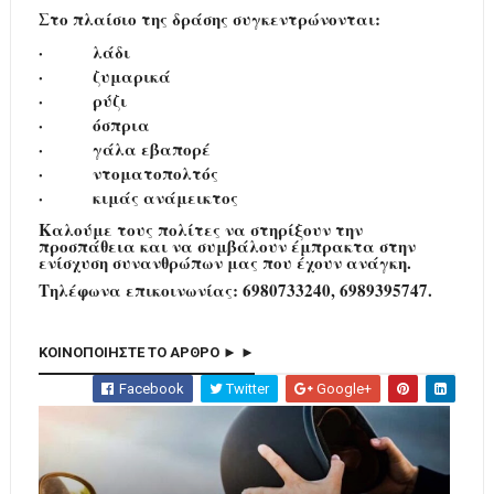
Στο πλαίσιο της δράσης συγκεντρώνονται:
·
λάδι
·
ζυμαρικά
·
ρύζι
·
όσπρια
·
γάλα εβαπορέ
·
ντοματοπολτός
·
κιμάς ανάμεικτος
Καλούμε τους πολίτες να στηρίξουν την
προσπάθεια και να συμβάλουν έμπρακτα στην
ενίσχυση συνανθρώπων μας που έχουν ανάγκη.
Τηλέφωνα επικοινωνίας: 6980733240, 6989395747.
ΚΟΙΝΟΠΟΙΗΣΤΕ ΤΟ ΑΡΘΡΟ ► ►
Facebook
Twitter
Google+