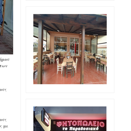
Δήμου
 των
ους
ους
ς με