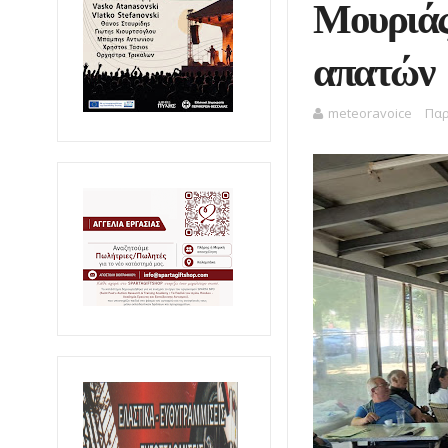
Μουριάς
απατών
meteoravoice
Παρ