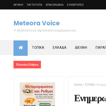
ΑΡΧΙΚΗ
ΤΑΥΤΟΤΗΤΑ
ΕΠΙΚΟΙΝΩΝΙΑ
ΣΥΝΕΡΓΑΤΕΣ
Meteora Voice
Η αδιάλειπτη και απρόσκοπτη ενημέρωση σας...
ΤΟΠΙΚΑ
ΕΛΛΑΔΑ
ΔΙΕΘΝΗ
ΠΑΡΑΠ
Τελευταίες Ειδήσεις
Home
/
ΤΟΠΙΚΑ
/
Ενημε
Ενημερω