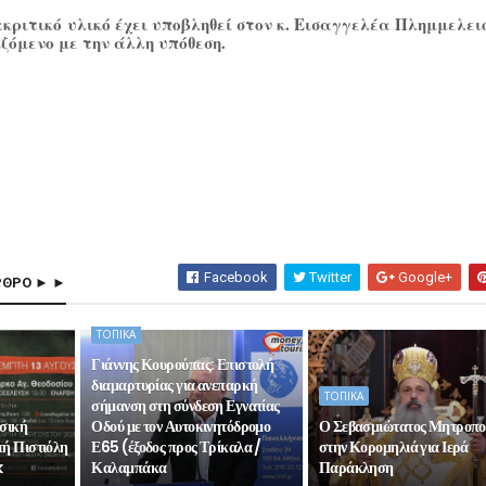
κριτικό υλικό έχει υποβληθεί στον κ. Εισαγγελέα Πλημμελει
ζόμενο με την άλλη υπόθεση.
Facebook
Twitter
Google+
ΡΘΡΟ ► ►
ΤΟΠΙΚΑ
Γιάννης Κουρούπας: Επιστολή
διαμαρτυρίας για ανεπαρκή
ΤΟΠΙΚΑ
σήμανση στη σύνδεση Εγνατίας
υσική
Οδού με τον Αυτοκινητόδρομο
Ο Σεβασμιώτατος Μητροπο
τή Πιστιόλη
Ε65 (έξοδος προς Τρίκαλα /
στην Κορομηλιά για Ιερά
k
Καλαμπάκα
Παράκληση