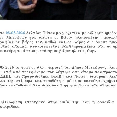
από
08-05-2026
Δελτίου Τύπου μας, σχετικά με σύλληψη ημεδα
ου Μετεώρων για απάτη σε βάρος ηλικιωμένης ημεδαπ
γραφίας σε βάρος του, καθώς και σε βάρος δύο ακόμη ημ
στου ατόμου, ανακοινώνεται συμπληρωματικά ότι, οι δ
ία ακόμη περίπτωση απάτης σε βάρος ηλικιωμένης.
-05-2026 το πρωί σε άλλη περιοχή του Δήμου Μετεώρων, ηλικ
 μετά από τηλεφώνημα που δέχτηκε από άτομο που προσπο
ΔΔΗΕ και προφασίστηκε βλάβη και πιθανή διαρροή ηλεκ
κία της, πείστηκε και τοποθέτησε μέσα σε σακούλα, χρήμα
οία εναπόθεσε δίπλα σε κάδο απορριμμάτων κοντά στην οικί
 ηλικιωμένη επέστρεψε στην οικία της, ενώ η σακούλα
φαιρέθηκε.