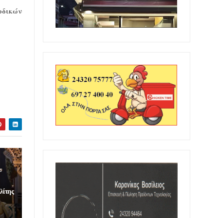
οδικών
λίτης