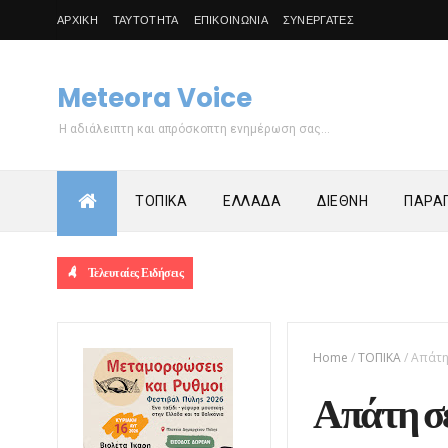
ΑΡΧΙΚΗ
ΤΑΥΤΟΤΗΤΑ
ΕΠΙΚΟΙΝΩΝΙΑ
ΣΥΝΕΡΓΑΤΕΣ
Meteora Voice
Η αδιάλειπτη και απρόσκοπτη ενημέρωση σας...
ΤΟΠΙΚΑ
ΕΛΛΑΔΑ
ΔΙΕΘΝΗ
ΠΑΡΑΠ
Τελευταίες Ειδήσεις
Home
/
ΤΟΠΙΚΑ
/
Απάτη
Απάτη σ