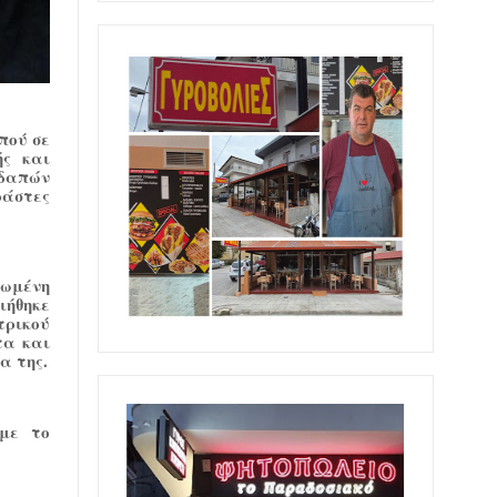
πού σε
ής και
εδαπών
ράστες
ιωμένη
ιήθηκε
τρικού
τα και
α της.
 με το