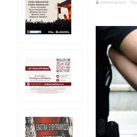
meteoravoice
Πέμ