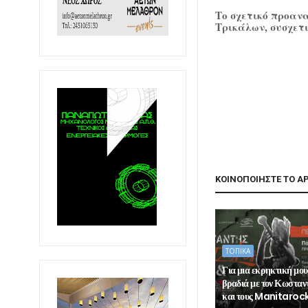
Το σχετικό προανα
Τρικάλων, συσχετι
ΚΟΙΝΟΠΟΙΗΣΤΕ ΤΟ Α
ΤΟΠΙΚΑ
Για μια εκρηκτική μο
βραδιά με τον Κωσταν
και τους Manitaroc