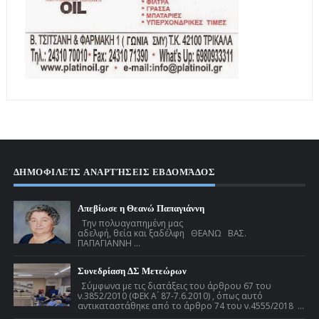
ΔΗΜΟΦΙΛΕΊΣ ΑΝΑΡΤΉΣΕΙΣ ΕΒΔΟΜΆΔΟΣ
Απεβίωσε η Θεανώ Παπαγιάννη
Την πολυαγαπημένη μας
αδελφή, θεία και ξαδέλφη ΘΕΑΝΩ ΒΑΣ.
ΠΑΠΑΓΙΑΝΝΗ ...
Συνεδρίαση ΔΣ Μετεώρων
Σύμφωνα με τις διατάξεις του άρθρου 67 του
ν.3852/2010 (ΦΕΚ Α ́ 87-7.6.2010) , όπως αυτό
αντικαταστάθηκε από το άρθρο 74 του ν.4555/2018 ...