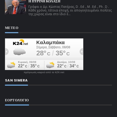
Η ΠΥΡΙΝΗ ΚΟΛΑΣΗ
Γράφει ο Δρ. Κώστας Πατέρας, D . Ed ., M . Ed ., Ph . D .
Κάθε χρόνο, τέτοια εποχή, οι απογοητευμένοι πολίτες
της χώρας είναι στο ίδιο έ...
ΜΕΤΕΟ
πρόγνωση καιρού από το k24.net
SAN SIMERA
ΕΟΡΤΟΛΌΓΙΟ