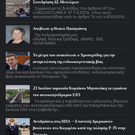
Συνεδρίαση ΔΣ Μετεώρων
Σύμφωνα με τις διατάξεις του άρθρου 67 του
ν.3852/2010 (ΦΕΚ Α ́ 87-7.6.2010) , όπως αυτό
αντικαταστάθηκε από το άρθρο 74 του ν.4555/2018 ...
Απεβίωσε η Θεανώ Παπαγιάννη
Την πολυαγαπημένη μας
αδελφή, θεία και ξαδέλφη ΘΕΑΝΩ ΒΑΣ.
ΠΑΠΑΓΙΑΝΝΗ ...
Τα μέτρα που ανακοίνωσε ο Χρυσοχοΐδης για την
αντιμετώπιση της ενδοοικογενειακής βίας
Αυστηρή αστυνομική παρακολούθηση και εποπτεία
όλων των καταγγελιών που αφορούν υποθέσεις ενδοοικογενειακής
βίας ανακοίνωσε το Υπουργείο Πρ...
23 Ιουλίου παρουσία Κυριάκου Μητσοτάκη τα εγκαίνια
του αυτοκινητόδρομου Ε65
Τα εγκαίνια και η παράδοση του τελευταίου βόρειου
τμήματος του αυτοκινητόδρομου Ε65 (από την Καλαμπάκα έως την
Εγνατία Οδό στα Γρεβενά) πρ...
Αντιδράσεις στις ΗΠΑ – Επιστολή Αμερικανών
βουλευτών στο Κογκρέσο κατά της πώλησης F-35 στην
Τουρκία