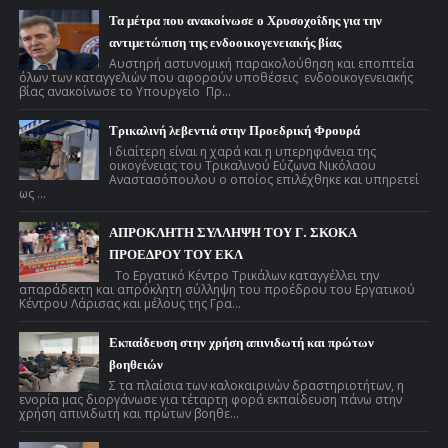
Τα μέτρα που ανακοίνωσε ο Χρυσοχοΐδης για την
αντιμετώπιση της ενδοοικογενειακής βίας
Αυστηρή αστυνομική παρακολούθηση και εποπτεία
όλων των καταγγελιών που αφορούν υποθέσεις ενδοοικογενειακής
βίας ανακοίνωσε το Υπουργείο Πρ...
Τρικαλινή λεβεντιά στην Προεδρική Φρουρά
Ι διαίτερη είναι η χαρά και η υπερηφάνεια της
οικογένειας του Τρικαλινού Εύζωνα Νικόλαου
Αναστασόπουλου ο οποίος επιλέχθηκε και υπηρετεί
ως ...
ΑΠΡΟΚΛΗΤΗ ΣΥΛΛΗΨΗ ΤΟΥ Γ. ΣΚΟΚΑ
ΠΡΟΕΔΡΟΥ ΤΟΥ ΕΚΛ
Το Εργατικό Κέντρο Τρικάλων καταγγέλλει την
απαράδεκτη και απρόκλητη σύλληψη του προέδρου του Εργατικού
Κέντρου Λάρισας και μέλους της Γρα...
Εκπαίδευση στην χρήση απινιδωτή και πρώτων
βοηθειών
Σ τα πλαίσια των καλοκαιρινών δραστηριοτήτων, η
ενορία μας διοργάνωσε για τέταρτη φορά εκπαίδευση πάνω στην
χρήση απινιδωτή και πρώτων βοηθε...