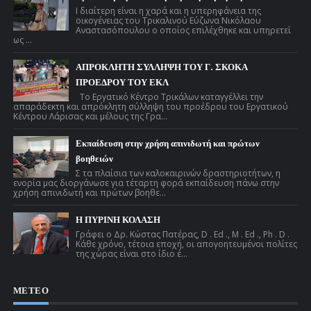
Ι διαίτερη είναι η χαρά και η υπερηφάνεια της
οικογένειας του Τρικαλινού Εύζωνα Νικόλαου
Αναστασόπουλου ο οποίος επιλέχθηκε και υπηρετεί
ως ...
ΑΠΡΟΚΛΗΤΗ ΣΥΛΛΗΨΗ ΤΟΥ Γ. ΣΚΟΚΑ
ΠΡΟΕΔΡΟΥ ΤΟΥ ΕΚΛ
Το Εργατικό Κέντρο Τρικάλων καταγγέλλει την
απαράδεκτη και απρόκλητη σύλληψη του προέδρου του Εργατικού
Κέντρου Λάρισας και μέλους της Γρα...
Εκπαίδευση στην χρήση απινιδωτή και πρώτων
βοηθειών
Σ τα πλαίσια των καλοκαιρινών δραστηριοτήτων, η
ενορία μας διοργάνωσε για τέταρτη φορά εκπαίδευση πάνω στην
χρήση απινιδωτή και πρώτων βοηθε...
Η ΠΥΡΙΝΗ ΚΟΛΑΣΗ
Γράφει ο Δρ. Κώστας Πατέρας, D . Ed ., M . Ed ., Ph . D .
Κάθε χρόνο, τέτοια εποχή, οι απογοητευμένοι πολίτες
της χώρας είναι στο ίδιο έ...
ΜΕΤΕΟ