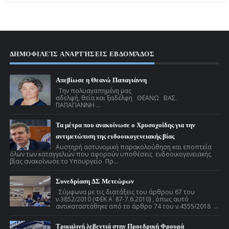
ΔΗΜΟΦΙΛΕΊΣ ΑΝΑΡΤΉΣΕΙΣ ΕΒΔΟΜΆΔΟΣ
Απεβίωσε η Θεανώ Παπαγιάννη
Την πολυαγαπημένη μας
αδελφή, θεία και ξαδέλφη ΘΕΑΝΩ ΒΑΣ.
ΠΑΠΑΓΙΑΝΝΗ ...
Τα μέτρα που ανακοίνωσε ο Χρυσοχοΐδης για την
αντιμετώπιση της ενδοοικογενειακής βίας
Αυστηρή αστυνομική παρακολούθηση και εποπτεία
όλων των καταγγελιών που αφορούν υποθέσεις ενδοοικογενειακής
βίας ανακοίνωσε το Υπουργείο Πρ...
Συνεδρίαση ΔΣ Μετεώρων
Σύμφωνα με τις διατάξεις του άρθρου 67 του
ν.3852/2010 (ΦΕΚ Α ́ 87-7.6.2010) , όπως αυτό
αντικαταστάθηκε από το άρθρο 74 του ν.4555/2018 ...
Τρικαλινή λεβεντιά στην Προεδρική Φρουρά