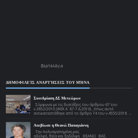
Εορτολόγιο
ΔΗΜΟΦΙΛΕΊΣ ΑΝΑΡΤΉΣΕΙΣ ΤΟΥ ΜΉΝΑ
Συνεδρίαση ΔΣ Μετεώρων
Σύμφωνα με τις διατάξεις του άρθρου 67 του
ν.3852/2010 (ΦΕΚ Α ́ 87-7.6.2010) , όπως αυτό
αντικαταστάθηκε από το άρθρο 74 του ν.4555/2018 ...
Απεβίωσε η Θεανώ Παπαγιάννη
Την πολυαγαπημένη μας
αδελφή, θεία και ξαδέλφη ΘΕΑΝΩ ΒΑΣ.