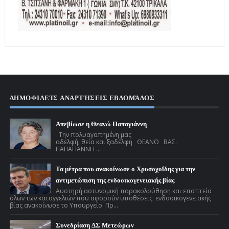
ΔΗΜΟΦΙΛΕΊΣ ΑΝΑΡΤΉΣΕΙΣ ΕΒΔΟΜΆΔΟΣ
Απεβίωσε η Θεανώ Παπαγιάννη
Την πολυαγαπημένη μας
αδελφή, θεία και ξαδέλφη ΘΕΑΝΩ ΒΑΣ.
ΠΑΠΑΓΙΑΝΝΗ ...
Τα μέτρα που ανακοίνωσε ο Χρυσοχοΐδης για την
αντιμετώπιση της ενδοοικογενειακής βίας
Αυστηρή αστυνομική παρακολούθηση και εποπτεία
όλων των καταγγελιών που αφορούν υποθέσεις ενδοοικογενειακής
βίας ανακοίνωσε το Υπουργείο Πρ...
Συνεδρίαση ΔΣ Μετεώρων