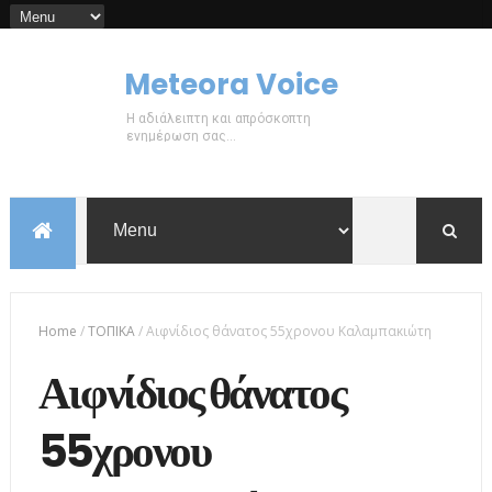
Meteora Voice
Η αδιάλειπτη και απρόσκοπτη
ενημέρωση σας...
Home
/
ΤΟΠΙΚΑ
/
Αιφνίδιος θάνατος 55χρονου Καλαμπακιώτη
Αιφνίδιος θάνατος
55χρονου