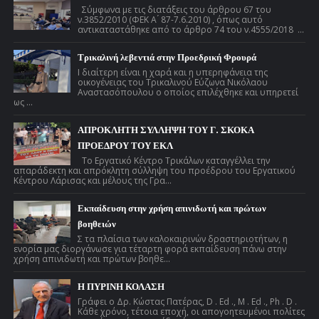
Σύμφωνα με τις διατάξεις του άρθρου 67 του
ν.3852/2010 (ΦΕΚ Α ́ 87-7.6.2010) , όπως αυτό
αντικαταστάθηκε από το άρθρο 74 του ν.4555/2018 ...
Τρικαλινή λεβεντιά στην Προεδρική Φρουρά
Ι διαίτερη είναι η χαρά και η υπερηφάνεια της
οικογένειας του Τρικαλινού Εύζωνα Νικόλαου
Αναστασόπουλου ο οποίος επιλέχθηκε και υπηρετεί
ως ...
ΑΠΡΟΚΛΗΤΗ ΣΥΛΛΗΨΗ ΤΟΥ Γ. ΣΚΟΚΑ
ΠΡΟΕΔΡΟΥ ΤΟΥ ΕΚΛ
Το Εργατικό Κέντρο Τρικάλων καταγγέλλει την
απαράδεκτη και απρόκλητη σύλληψη του προέδρου του Εργατικού
Κέντρου Λάρισας και μέλους της Γρα...
Εκπαίδευση στην χρήση απινιδωτή και πρώτων
βοηθειών
Σ τα πλαίσια των καλοκαιρινών δραστηριοτήτων, η
ενορία μας διοργάνωσε για τέταρτη φορά εκπαίδευση πάνω στην
χρήση απινιδωτή και πρώτων βοηθε...
Η ΠΥΡΙΝΗ ΚΟΛΑΣΗ
Γράφει ο Δρ. Κώστας Πατέρας, D . Ed ., M . Ed ., Ph . D .
Κάθε χρόνο, τέτοια εποχή, οι απογοητευμένοι πολίτες