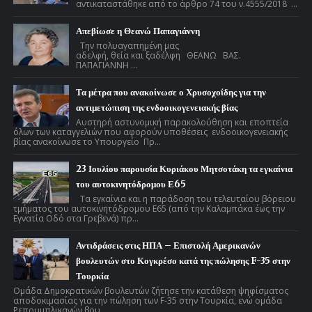
αντικαταστάθηκε από το άρθρο 74 του ν.4555/2018 ...
Απεβίωσε η Θεανώ Παπαγιάννη
Την πολυαγαπημένη μας
αδελφή, θεία και ξαδέλφη ΘΕΑΝΩ ΒΑΣ.
ΠΑΠΑΓΙΑΝΝΗ ...
Τα μέτρα που ανακοίνωσε ο Χρυσοχοΐδης για την
αντιμετώπιση της ενδοοικογενειακής βίας
Αυστηρή αστυνομική παρακολούθηση και εποπτεία
όλων των καταγγελιών που αφορούν υποθέσεις ενδοοικογενειακής
βίας ανακοίνωσε το Υπουργείο Πρ...
23 Ιουλίου παρουσία Κυριάκου Μητσοτάκη τα εγκαίνια
του αυτοκινητόδρομου Ε65
Τα εγκαίνια και η παράδοση του τελευταίου βόρειου
τμήματος του αυτοκινητόδρομου Ε65 (από την Καλαμπάκα έως την
Εγνατία Οδό στα Γρεβενά) πρ...
Αντιδράσεις στις ΗΠΑ – Επιστολή Αμερικανών
βουλευτών στο Κογκρέσο κατά της πώλησης F-35 στην
Τουρκία
Ομάδα Δημοκρατικών βουλευτών ζήτησε την κατάθεση ψηφίσματος
αποδοκιμασίας για την πώληση των F-35 στην Τουρκία, ενώ ομάδα
Ρεπουμπλικανών βου...