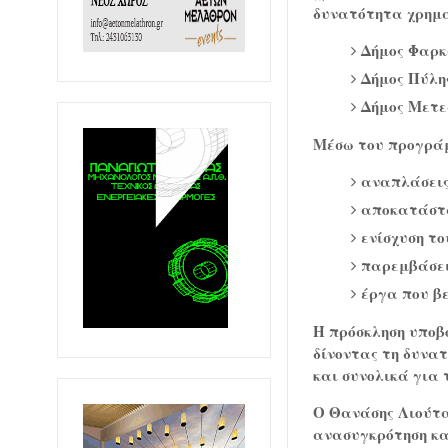
δυνατότητα χρηματ
Δήμος Φαρκ
Δήμος Πύλης
Δήμος Μετε
Μέσω του προγράμ
αναπλάσεις
αποκατάστα
ενίσχυση το
παρεμβάσει
έργα που β
Η πρόσκληση υποβ
δίνοντας τη δυνα
και συνολικά για
Ο Θανάσης Λιούτα
ανασυγκρότηση κα