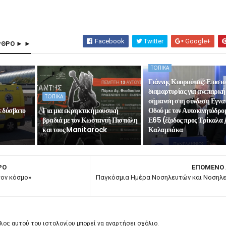
Facebook
Twitter
Google+
ΡΘΡΟ ► ►
ΤΟΠΙΚΑ
Γιάννης Κουρούπας: Επιστ
διαμαρτυρίας για ανεπαρκή
ΤΟΠΙΚΑ
σήμανση στη σύνδεση Εγνα
ε δύσβατο
Για μια εκρηκτική μουσική
Οδού με τον Αυτοκινητόδρο
βραδιά με τον Κωσταντή Πιστιόλη
Ε65 (έξοδος προς Τρίκαλα 
και τους Manitarock
Καλαμπάκα
ΡΟ
ΕΠΟΜΕΝΟ
τον κόσμο»
Παγκόσμια Ημέρα Νοσηλευτών και Νοσηλ
λος αυτού του ιστολογίου μπορεί να αναρτήσει σχόλιο.