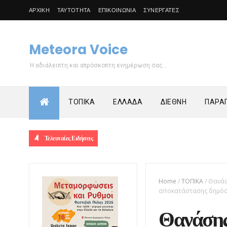
ΑΡΧΙΚΗ
ΤΑΥΤΟΤΗΤΑ
ΕΠΙΚΟΙΝΩΝΙΑ
ΣΥΝΕΡΓΑΤΕΣ
Meteora Voice
Η αδιάλειπτη και απρόσκοπτη ενημέρωση σας...
ΤΟΠΙΚΑ
ΕΛΛΑΔΑ
ΔΙΕΘΝΗ
ΠΑΡΑΠ
Τελευταίες Ειδήσεις
Home
/
ΤΟΠΙΚΑ
/
Θανάσ
αποκατάστασης δημόσι
Θανάσης