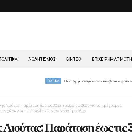
ΟΛΙΤΙΚΑ
ΑΘΛΗΤΙΣΜΟΣ
ΒΙΝΤΕΟ
ΕΠΙΧΕΙΡΗΜΑΤΙΚΟΤ
ΤΟΠΙΚΑ
Πτώση ηλικιωμένου σε δύσβατο σημείο στη Νέα Ζωή
ης Λιούτας: Παράταση έως τις 30 Σεπτεμβρίου 2026 για το πρόγραμμα
ων χώρων στη Θεσσαλία και στον Νομό Τρικάλων
 Λιούτας: Παράταση έως τις 