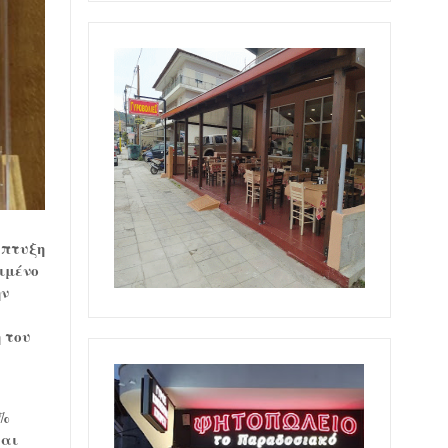
άπτυξη
ιμένο
ην
 του
0%
ται