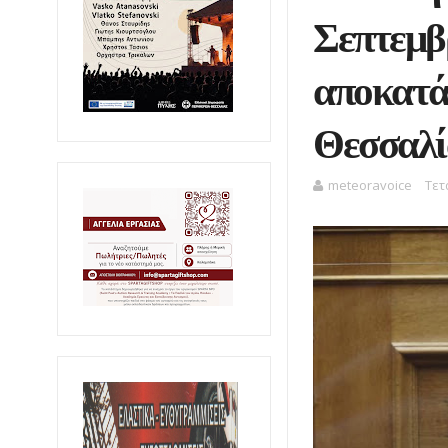
Σεπτεμβ
αποκατά
Θεσσαλί
meteoravoice
Τετ