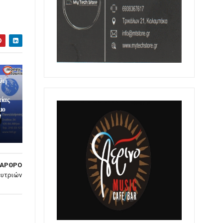
ολή
τίας
μο
/
 ΑΡΘΡΟ
ευτριών