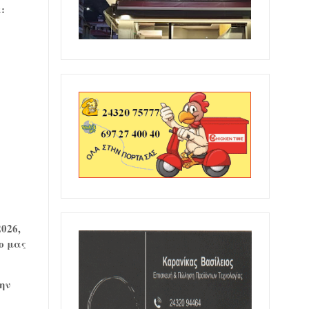
:
026,
ο μας
ην