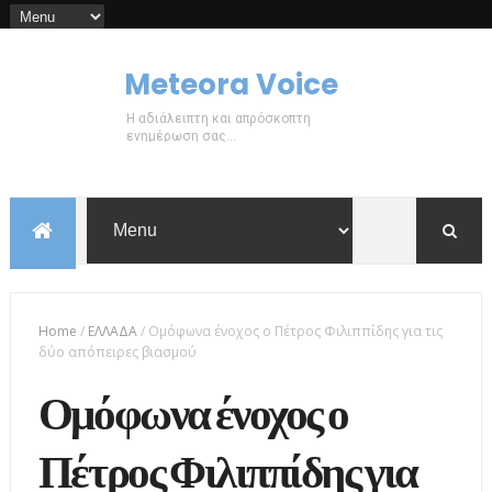
Meteora Voice
Η αδιάλειπτη και απρόσκοπτη
ενημέρωση σας...
Home
/
ΕΛΛΑΔΑ
/
Ομόφωνα ένοχος ο Πέτρος Φιλιππίδης για τις
δύο απόπειρες βιασμού
Ομόφωνα ένοχος ο
Πέτρος Φιλιππίδης για