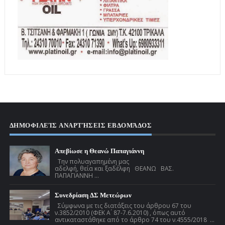
ΔΗΜΟΦΙΛΕΊΣ ΑΝΑΡΤΉΣΕΙΣ ΕΒΔΟΜΆΔΟΣ
Απεβίωσε η Θεανώ Παπαγιάννη
Την πολυαγαπημένη μας
αδελφή, θεία και ξαδέλφη ΘΕΑΝΩ ΒΑΣ.
ΠΑΠΑΓΙΑΝΝΗ ...
Συνεδρίαση ΔΣ Μετεώρων
Σύμφωνα με τις διατάξεις του άρθρου 67 του
ν.3852/2010 (ΦΕΚ Α ́ 87-7.6.2010) , όπως αυτό
αντικαταστάθηκε από το άρθρο 74 του ν.4555/2018 ...