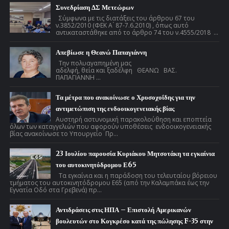
Συνεδρίαση ΔΣ Μετεώρων
Σύμφωνα με τις διατάξεις του άρθρου 67 του
ν.3852/2010 (ΦΕΚ Α ́ 87-7.6.2010) , όπως αυτό
αντικαταστάθηκε από το άρθρο 74 του ν.4555/2018 ...
Απεβίωσε η Θεανώ Παπαγιάννη
Την πολυαγαπημένη μας
αδελφή, θεία και ξαδέλφη ΘΕΑΝΩ ΒΑΣ.
ΠΑΠΑΓΙΑΝΝΗ ...
Τα μέτρα που ανακοίνωσε ο Χρυσοχοΐδης για την
αντιμετώπιση της ενδοοικογενειακής βίας
Αυστηρή αστυνομική παρακολούθηση και εποπτεία
όλων των καταγγελιών που αφορούν υποθέσεις ενδοοικογενειακής
βίας ανακοίνωσε το Υπουργείο Πρ...
23 Ιουλίου παρουσία Κυριάκου Μητσοτάκη τα εγκαίνια
του αυτοκινητόδρομου Ε65
Τα εγκαίνια και η παράδοση του τελευταίου βόρειου
τμήματος του αυτοκινητόδρομου Ε65 (από την Καλαμπάκα έως την
Εγνατία Οδό στα Γρεβενά) πρ...
Αντιδράσεις στις ΗΠΑ – Επιστολή Αμερικανών
βουλευτών στο Κογκρέσο κατά της πώλησης F-35 στην