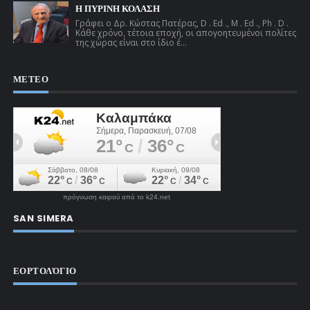
Η ΠΥΡΙΝΗ ΚΟΛΑΣΗ
Γράφει ο Δρ. Κώστας Πατέρας, D . Ed ., M . Ed ., Ph . D .
Κάθε χρόνο, τέτοια εποχή, οι απογοητευμένοι πολίτες
της χώρας είναι στο ίδιο έ...
ΜΕΤΕΟ
πρόγνωση καιρού από το k24.net
SAN SIMERA
ΕΟΡΤΟΛΌΓΙΟ