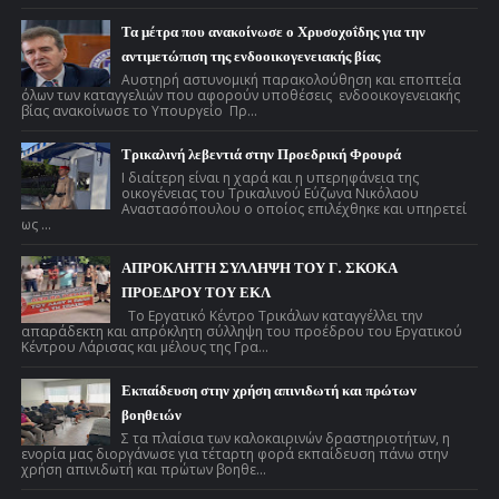
Τα μέτρα που ανακοίνωσε ο Χρυσοχοΐδης για την
αντιμετώπιση της ενδοοικογενειακής βίας
Αυστηρή αστυνομική παρακολούθηση και εποπτεία
όλων των καταγγελιών που αφορούν υποθέσεις ενδοοικογενειακής
βίας ανακοίνωσε το Υπουργείο Πρ...
Τρικαλινή λεβεντιά στην Προεδρική Φρουρά
Ι διαίτερη είναι η χαρά και η υπερηφάνεια της
οικογένειας του Τρικαλινού Εύζωνα Νικόλαου
Αναστασόπουλου ο οποίος επιλέχθηκε και υπηρετεί
ως ...
ΑΠΡΟΚΛΗΤΗ ΣΥΛΛΗΨΗ ΤΟΥ Γ. ΣΚΟΚΑ
ΠΡΟΕΔΡΟΥ ΤΟΥ ΕΚΛ
Το Εργατικό Κέντρο Τρικάλων καταγγέλλει την
απαράδεκτη και απρόκλητη σύλληψη του προέδρου του Εργατικού
Κέντρου Λάρισας και μέλους της Γρα...
Εκπαίδευση στην χρήση απινιδωτή και πρώτων
βοηθειών
Σ τα πλαίσια των καλοκαιρινών δραστηριοτήτων, η
ενορία μας διοργάνωσε για τέταρτη φορά εκπαίδευση πάνω στην
χρήση απινιδωτή και πρώτων βοηθε...