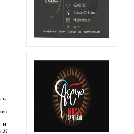
εις
κά ο
. Η
ε 37