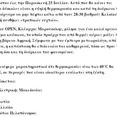
στον έως την Παρασκευή 25 Ιουλίου. Αυτό που θα κάνει τις
ο δύσκολες είναι η υψηλή θερμοκρασία και κατά τη διάρκεια 
ράργυρο να μην πέφτει κάτω από τους 28-30 βαθμούς Κελσίου
ή συνθήκες «τροπικών νυχτών».
ου OPEN, Κλέαρχος Μαρουσάκης, μίλησε για ένα καλά οργα
ύμα καύσωνα, το οποίο προέρχεται από θερμές αέριες μάζες 
η βόρεια Αφρική. Σύμφωνα με τον έμπειρο μετεωρολόγο, από
α, η κατάσταση θα επιδεινώνεται καθημερινά, τόσο ως προς 
 όσο και τη διάρκεια του φαινομένου.
ανέφερε χαρακτηριστικά ότι θερμοκρασίες άνω των 40°C θα
, σε περιοχές που είναι ιδιαίτερα ευάλωτες στη ζέστη.
ίσκεται:
 Κεντρικής Μακεδονίας
ιωτία
Ελλάδα
νότια Πελοπόννησος