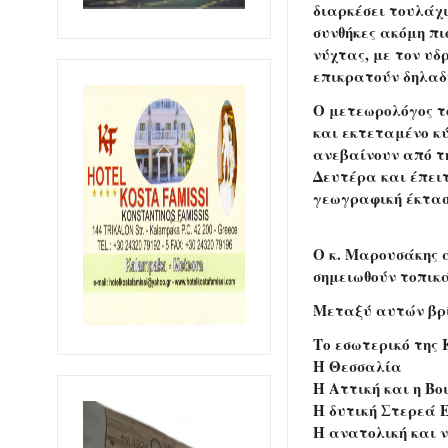
διαρκέσει τουλάχι
συνθήκες ακόμη πι
νύχτας, με τον υδ
επικρατούν δηλαδ
Ο μετεωρολόγος τ
και εκτεταμένο κ
ανεβαίνουν από τ
Δευτέρα και έπειτ
γεωγραφική έκταση
Ο κ. Μαρουσάκης 
σημειωθούν τοπικά
Μεταξύ αυτών βρ
Το εσωτερικό της
Η Θεσσαλία
Η Αττική και η Βο
Η δυτική Στερεά 
Η ανατολική και 