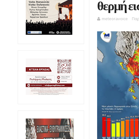
θερμή ε
meteoravoice
Παρ