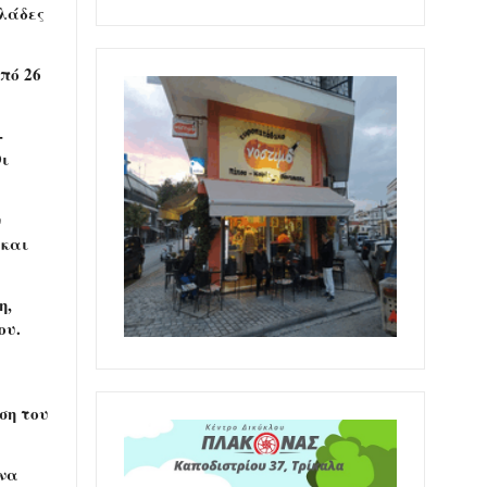
κλάδες
πό 26
-
Οι
ν
 και
η,
ου.
ση του
 να