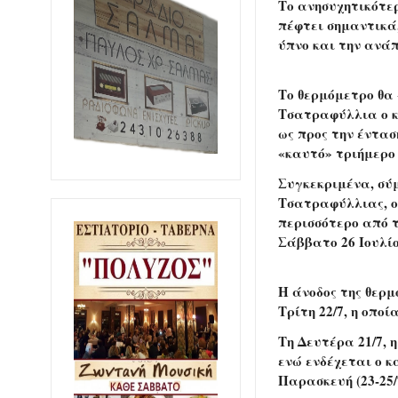
Το ανησυχητικότερ
πέφτει σημαντικά
ύπνο και την ανά
Το θερμόμετρο θα
Τσατραφύλλια ο κ
ως προς την έντασ
«καυτό» τριήμερο
Συγκεκριμένα, σύ
Τσατραφύλλιας, ο
περισσότερο από τ
Σάββατο 26 Ιουλίο
Η άνοδος της θερμ
Τρίτη 22/7, η οπο
Τη Δευτέρα 21/7, 
ενώ ενδέχεται ο 
Παρασκευή (23-25/