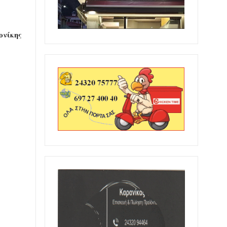
ονίκης