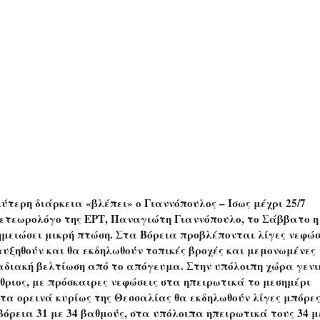
ερη διάρκεια «βλέπει» ο Γιαννόπουλος – Ίσως μέχρι 25/7
ετεωρολόγο της ΕΡΤ, Παναγιώτη Γιαννόπουλο, το Σάββατο η
ημειώσει μικρή πτώση. Στα Βόρεια προβλέπονται λίγες νεφώσ
υξηθούν και θα εκδηλωθούν τοπικές βροχές και μεμονωμένες
ταδιακή βελτίωση από το απόγευμα. Στην υπόλοιπη χώρα γενι
ίθριος, με πρόσκαιρες νεφώσεις στα ηπειρωτικά το μεσημέρι
τα ορεινά κυρίως της Θεσσαλίας θα εκδηλωθούν λίγες μπόρες
όρεια 31 με 34 βαθμούς, στα υπόλοιπα ηπειρωτικά τους 34 μ