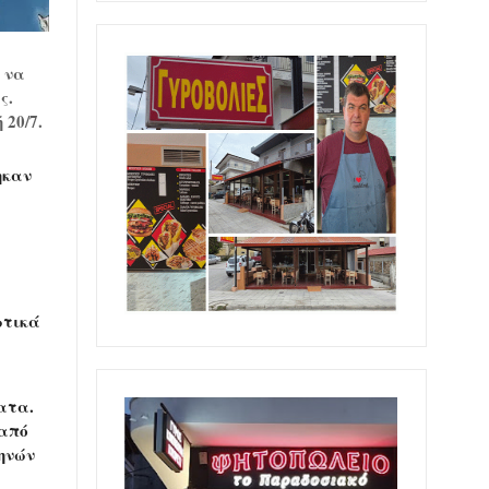
 να
ς.
 20/7.
ηκαν
ωτικά
ατα.
 από
θηνών