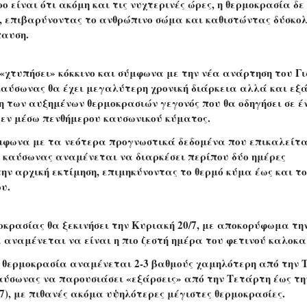
ο είναι ότι ακόμη και τις νυχτερινές ώρες, η θερμοκρασία δε
, επιβαρύνοντας το ανθρώπινο σώμα και καθιστώντας δύσκολ
παυση.
 «χτυπήσει» κόκκινο και σύμφωνα με την νέα ανάρτηση του Γ
αύσωνας θα έχει μεγαλύτερη χρονική διάρκεια αλλά και εξά
η των αυξημένων θερμοκρασιών γεγονός που θα οδηγήσει σε έ
 εν μέσω πενθήμερου καυσωνικού κύματος.
μφωνα με τα νεότερα προγνωστικά δεδομένα που επικαλείται
 καύσωνας αναμένεται να διαρκέσει περίπου δύο ημέρες
ην αρχική εκτίμηση, επιμηκύνοντας το θερμό κύμα έως και τ
υ.
οκρασίας θα ξεκινήσει την Κυριακή 20/7, με αποκορύφωμα τη
ία αναμένεται να είναι η πιο ζεστή ημέρα του φετινού καλοκα
η θερμοκρασία αναμένεται 2-3 βαθμούς χαμηλότερη από την Τ
καύσωνας να παρουσιάσει «εξάρσεις» από την Τετάρτη έως τη
7), με πιθανές ακόμα υψηλότερες μέγιστες θερμοκρασίες.