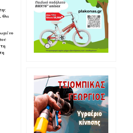
της
. Θα
νωμένο
που
 τη
τη