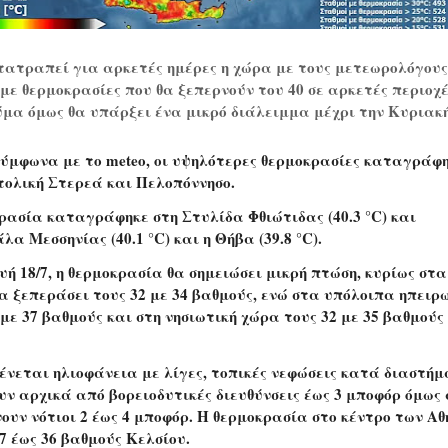
ετατραπεί για αρκετές ημέρες η χώρα με τους μετεωρολόγους
ε θερμοκρασίες που θα ξεπερνούν του 40 σε αρκετές περιοχέ
ύμα όμως θα υπάρξει ένα μικρό διάλειμμα μέχρι την Κυριακή
 σύμφωνα με το meteo, οι υψηλότερες θερμοκρασίες καταγράφ
τολική Στερεά και Πελοπόννησο.
ρασία καταγράφηκε στη Στυλίδα Φθιώτιδας (40.3 °C) και
λα Μεσσηνίας (40.1 °C) και η Θήβα (39.8 °C).
 18/7, η θερμοκρασία θα σημειώσει μικρή πτώση, κυρίως στα
θα ξεπεράσει τους 32 με 34 βαθμούς, ενώ στα υπόλοιπα ηπειρ
 με 37 βαθμούς και στη νησιωτική χώρα τους 32 με 35 βαθμούς
ένεται ηλιοφάνεια με λίγες, τοπικές νεφώσεις κατά διαστήμ
υν αρχικά από βορειοδυτικές διευθύνσεις έως 3 μποφόρ όμως
νουν νότιοι 2 έως 4 μποφόρ. Η θερμοκρασία στο κέντρο των Α
7 έως 36 βαθμούς Κελσίου.