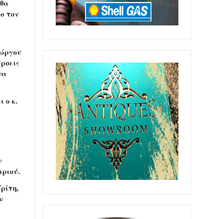
 θα
ο τον
ιώργου
ρσεις
να
 ο κ.
ο
ν
ιριού.
ρίτη,
ν