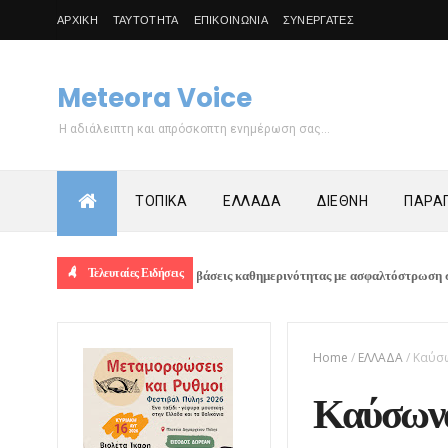
ΑΡΧΙΚΗ
ΤΑΥΤΟΤΗΤΑ
ΕΠΙΚΟΙΝΩΝΙΑ
ΣΥΝΕΡΓΑΤΕΣ
Meteora Voice
Η αδιάλειπτη και απρόσκοπτη ενημέρωση σας...
ΤΟΠΙΚΑ
ΕΛΛΑΔΑ
ΔΙΕΘΝΗ
ΠΑΡΑΠ
Τελευταίες Ειδήσεις
Συνεχίζονται οι παρεμβάσεις καθημερινότητας με ασφαλτόστρωση στο Δημοτικ
Home
/
ΕΛΛΑΔΑ
/
Καύσω
Καύσωνας