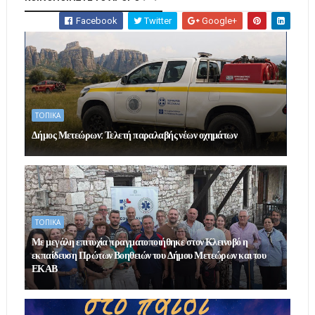
Facebook
Twitter
Google+
ΤΟΠΙΚΑ
Δήμος Μετεώρων: Τελετή παραλαβής νέων οχημάτων
ΤΟΠΙΚΑ
Με μεγάλη επιτυχία πραγματοποιήθηκε στον Κλεινοβό η
εκπαίδευση Πρώτων Βοηθειών του Δήμου Μετεώρων και του
ΕΚΑΒ