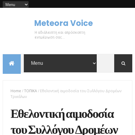
Meteora Voice
Η αδιάλειπτη και απρόσκοπτη
ενημέρωση σας...
Home
/
ΤΟΠΙΚΑ
/
Εθελοντική αιμοδοσία του Συλλόγου Δρομέων
Τρικάλων
Εθελοντική αιμοδοσία
του Συλλόγου Δρομέων