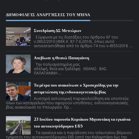
ΔΗΜΟΦΙΛΕΊΣ ΑΝΑΡΤΉΣΕΙΣ ΤΟΥ ΜΉΝΑ
Συνεδρίαση ΔΣ Μετεώρων
Σύμφωνα με τις διατάξεις του άρθρου 67 του
ν.3852/2010 (ΦΕΚ Α ́ 87-7.6.2010) , όπως αυτό
αντικαταστάθηκε από το άρθρο 74 του ν.4555/2018 ...
Απεβίωσε η Θεανώ Παπαγιάννη
Την πολυαγαπημένη μας
αδελφή, θεία και ξαδέλφη ΘΕΑΝΩ ΒΑΣ.
ΠΑΠΑΓΙΑΝΝΗ ...
Τα μέτρα που ανακοίνωσε ο Χρυσοχοΐδης για την
αντιμετώπιση της ενδοοικογενειακής βίας
Αυστηρή αστυνομική παρακολούθηση και εποπτεία
όλων των καταγγελιών που αφορούν υποθέσεις ενδοοικογενειακής
βίας ανακοίνωσε το Υπουργείο Πρ...
23 Ιουλίου παρουσία Κυριάκου Μητσοτάκη τα εγκαίνια
του αυτοκινητόδρομου Ε65
Τα εγκαίνια και η παράδοση του τελευταίου βόρειου
τμήματος του αυτοκινητόδρομου Ε65 (από την Καλαμπάκα έως την