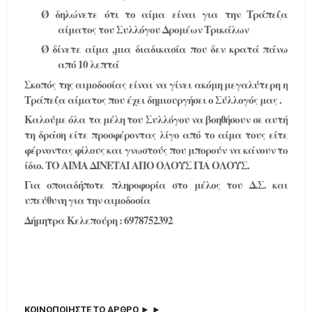
Ø
δηλώνετε ότι το αίμα είναι για την Τράπεζα
αίματος του Συλλόγου Δρομέων Τρικάλων
Ø
δίνετε αίμα ,μια διαδικασία που δεν κρατά πάνω
από 10 λεπτά
Σκο
π
ός
της
αι
μ
οδοσίας
είναι
να
γίνει
ακό
μ
η
μ
εγαλύτερη
η
Τρά
π
εζα
αί
μ
ατος
π
ου
έχει
δη
μ
ιουργήσει
ο
Σύλλογός
μ
ας
.
Καλού
μ
ε
όλα
τα
μ
έλη
του
Συλλόγου
να
βοηθήσουν
σε
αυτή
τη
δράση
είτε
π
ροσφέροντας
λίγο
α
π
ό
το
αί
μ
α
τους
είτε
φέρνοντας
φίλους
και
γνωστούς
π
ου
μπ
ορούν
να
κάνουν
το
ίδιο
.
ΤΟ
ΑΙΜΑ
Δ
ΙΝΕΤΑΙ
ΑΠΟ
ΟΛΟΥΣ
ΓΙΑ
ΟΛΟΥΣ
.
Για
ο
π
οιαδή
π
οτε
π
ληροφορία
στο
μ
έλος
του
Δ
.
Σ
.
και
υ
π
εύθυνη
για
την
αι
μ
οδοσία
Δ
ή
μ
ητρα
Κελε
π
ούρη
: 6978752392
ΚΟΙΝΟΠΟΙΗΣΤΕ ΤΟ ΑΡΘΡΟ ► ►