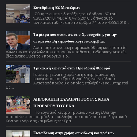
Συνεδρίαση ΔΣ Μετεώρων
Σύμφωνα με τις διατάξεις του άρθρου 67 του
ν.3852/2010 (ΦΕΚ Α ́ 87-7.6.2010) , όπως αυτό
αντικαταστάθηκε από το άρθρο 74 του ν.4555/2018 ...
Τα μέτρα που ανακοίνωσε ο Χρυσοχοΐδης για την
αντιμετώπιση της ενδοοικογενειακής βίας
Αυστηρή αστυνομική παρακολούθηση και εποπτεία
όλων των καταγγελιών που αφορούν υποθέσεις ενδοοικογενειακής
βίας ανακοίνωσε το Υπουργείο Πρ...
Τρικαλινή λεβεντιά στην Προεδρική Φρουρά
Ι διαίτερη είναι η χαρά και η υπερηφάνεια της
οικογένειας του Τρικαλινού Εύζωνα Νικόλαου
Αναστασόπουλου ο οποίος επιλέχθηκε και υπηρετεί
ως ...
ΑΠΡΟΚΛΗΤΗ ΣΥΛΛΗΨΗ ΤΟΥ Γ. ΣΚΟΚΑ
ΠΡΟΕΔΡΟΥ ΤΟΥ ΕΚΛ
Το Εργατικό Κέντρο Τρικάλων καταγγέλλει την
απαράδεκτη και απρόκλητη σύλληψη του προέδρου του Εργατικού
Κέντρου Λάρισας και μέλους της Γρα...
Εκπαίδευση στην χρήση απινιδωτή και πρώτων