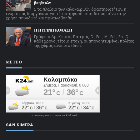
βοηθειών
Σ τα πλαίσια των καλοκαιρινών δραστηριοτήτων, η
ενορία μας διοργάνωσε για τέταρτη φορά εκπαίδευση πάνω στην
χρήση απινιδωτή και πρώτων βοηθε...
Η ΠΥΡΙΝΗ ΚΟΛΑΣΗ
Γράφει ο Δρ. Κώστας Πατέρας, D . Ed ., M . Ed ., Ph . D .
Κάθε χρόνο, τέτοια εποχή, οι απογοητευμένοι πολίτες
της χώρας είναι στο ίδιο έ...
ΜΕΤΕΟ
πρόγνωση καιρού από το k24.net
SAN SIMERA