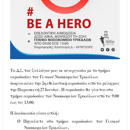
Το
Δ
.
Σ
.
του
Συλλόγου
μ
ας
σε
συνεργασία
μ
ε
το
τ
μ
ή
μ
α
αι
μ
οδοσίας
του
Γενικού
Νοσοκο
μ
είου
Τρικάλων
διοργανώνει
την
2
η
εθελοντική
αι
μ
οδοσία
α
π
ό
τα
μ
έλη
μ
ας
την
Παρασκευή
27
Ιουνίου
.
Η
αι
μ
οδοσία
θα
γίνεται
στο
τ
μ
ή
μ
α
αι
μ
οδοσίας
του
Νοσοκο
μ
είου
Τρικάλων
α
π
ό
τις
9:00
έως
τις
13:00.
Η διαδικασία είναι απλή :
Ø
Πηγαίνετε στο τμήμα αιμοδοσίας του Γενικού
Νοσοκομείου Τρικάλων ,