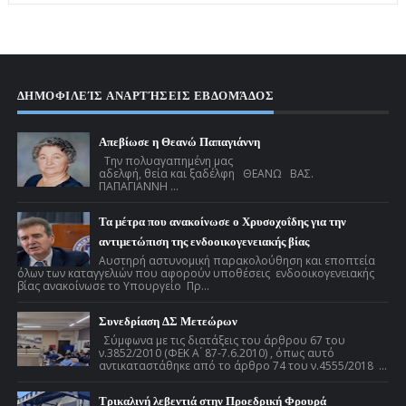
ΔΗΜΟΦΙΛΕΊΣ ΑΝΑΡΤΉΣΕΙΣ ΕΒΔΟΜΆΔΟΣ
Απεβίωσε η Θεανώ Παπαγιάννη
Την πολυαγαπημένη μας
αδελφή, θεία και ξαδέλφη ΘΕΑΝΩ ΒΑΣ.
ΠΑΠΑΓΙΑΝΝΗ ...
Τα μέτρα που ανακοίνωσε ο Χρυσοχοΐδης για την
αντιμετώπιση της ενδοοικογενειακής βίας
Αυστηρή αστυνομική παρακολούθηση και εποπτεία
όλων των καταγγελιών που αφορούν υποθέσεις ενδοοικογενειακής
βίας ανακοίνωσε το Υπουργείο Πρ...
Συνεδρίαση ΔΣ Μετεώρων
Σύμφωνα με τις διατάξεις του άρθρου 67 του
ν.3852/2010 (ΦΕΚ Α ́ 87-7.6.2010) , όπως αυτό
αντικαταστάθηκε από το άρθρο 74 του ν.4555/2018 ...
Τρικαλινή λεβεντιά στην Προεδρική Φρουρά