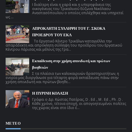
Ι διαίτερη είναι η χαρά και η υπερηφάνεια της
οικογένειας του Τρικαλινού Εύζωνα Νικόλαου
Αναστασόπουλου ο οποίος επιλέχθηκε και υπηρετεί
ως ...
ΑΠΡΟΚΛΗΤΗ ΣΥΛΛΗΨΗ ΤΟΥ Γ. ΣΚΟΚΑ
ΠΡΟΕΔΡΟΥ ΤΟΥ ΕΚΛ
Το Εργατικό Κέντρο Τρικάλων καταγγέλλει την
απαράδεκτη και απρόκλητη σύλληψη του προέδρου του Εργατικού
Κέντρου Λάρισας και μέλους της Γρα...
Εκπαίδευση στην χρήση απινιδωτή και πρώτων
βοηθειών
Σ τα πλαίσια των καλοκαιρινών δραστηριοτήτων, η
ενορία μας διοργάνωσε για τέταρτη φορά εκπαίδευση πάνω στην
χρήση απινιδωτή και πρώτων βοηθε...
Η ΠΥΡΙΝΗ ΚΟΛΑΣΗ
Γράφει ο Δρ. Κώστας Πατέρας, D . Ed ., M . Ed ., Ph . D .
Κάθε χρόνο, τέτοια εποχή, οι απογοητευμένοι πολίτες
της χώρας είναι στο ίδιο έ...
ΜΕΤΕΟ