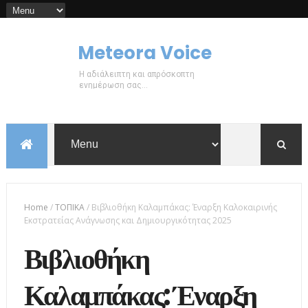
Meteora Voice
Η αδιάλειπτη και απρόσκοπτη
ενημέρωση σας...
Home
/
ΤΟΠΙΚΑ
/
Βιβλιοθήκη Καλαμπάκας: Έναρξη Καλοκαιρινής
Εκστρατείας Ανάγνωσης και Δημιουργικότητας 2025
Βιβλιοθήκη
Καλαμπάκας: Έναρξη