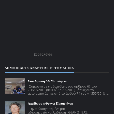
Εορτολόγιο
ΔΗΜΟΦΙΛΕΊΣ ΑΝΑΡΤΉΣΕΙΣ ΤΟΥ ΜΉΝΑ
Συνεδρίαση ΔΣ Μετεώρων
Σύμφωνα με τις διατάξεις του άρθρου 67 του
ν.3852/2010 (ΦΕΚ Α ́ 87-7.6.2010) , όπως αυτό
αντικαταστάθηκε από το άρθρο 74 του ν.4555/2018 ...
Απεβίωσε η Θεανώ Παπαγιάννη
Την πολυαγαπημένη μας
αδελφή, θεία και ξαδέλφη ΘΕΑΝΩ ΒΑΣ.