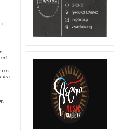
ση
υ
 από
κατά
ς και
ής