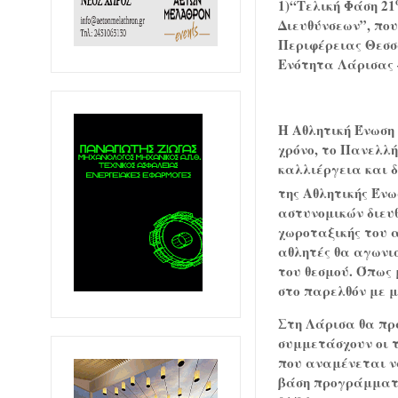
1)“Τελική Φάση 21
Διευθύνσεων”, που
Περιφέρειας Θεσσ
Ενότητα Λάρισας 
Η Αθλητική Ένωση 
χρόνο, το Πανελλ
καλλιέργεια και 
της Αθλητικής Ένω
αστυνομικών διευ
χωροταξικής του α
αθλητές θα αγωνισ
του θεσμού. Όπως 
στο παρελθόν με 
Στη Λάρισα θα πρ
συμμετάσχουν οι τ
που αναμένεται ν
βάση προγράμματος 