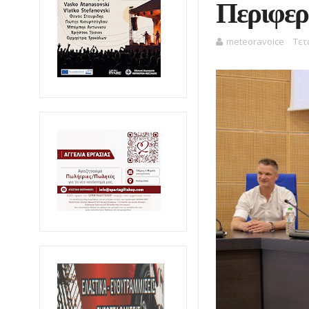
Περιφερ
meteoravoice
Τετ