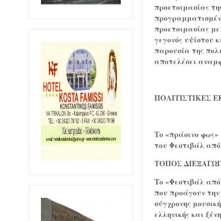
προετοιμασίας της
προγραμματισμένω
προετοιμασίας με 
γεγονός υψίστου κύ
παρουσία της πολ
αποτελέσει αναμφι
ΠΟΛΙΤΙΣΤΙΚΕΣ Ε
Το «πράσινο φως»
του Φεστιβάλ από
ΤΟΠΟΣ ΔΙΕΞΑΓΩΓ
Το «Φεστιβάλ από
που προάγουν την
σύγχρονης μουσική
ελληνικής και ξέν