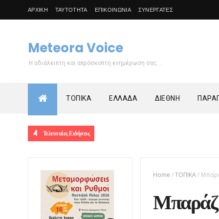
ΑΡΧΙΚΗ
ΤΑΥΤΟΤΗΤΑ
ΕΠΙΚΟΙΝΩΝΙΑ
ΣΥΝΕΡΓΑΤΕΣ
Meteora Voice
Η αδιάλειπτη και απρόσκοπτη ενημέρωση σας...
ΤΟΠΙΚΑ
ΕΛΛΑΔΑ
ΔΙΕΘΝΗ
ΠΑΡΑΠ
Τελευταίες Ειδήσεις
Home
/
ΤΟΠΙΚΑ
/
Μπαρά
Μπαράζ 