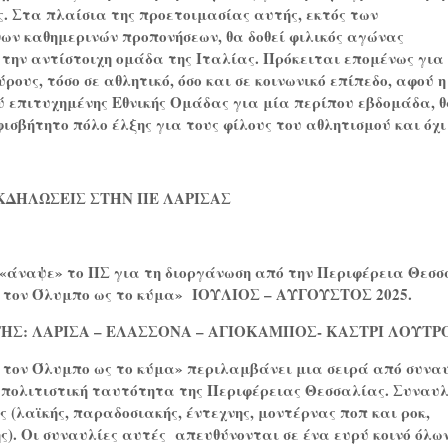
. Στα πλαίσια της προετοιμασίας αυτής, εκτός των
ν καθημερινών προπονήσεων, θα δοθεί φιλικός αγώνας
την αντίστοιχη ομάδα της Ιταλίας. Πρόκειται επομένως για
ρους, τόσο σε αθλητικό, όσο και σε κοινωνικό επίπεδο, αφού η
ύ επιτυχημένης Εθνικής Ομάδας για μία περίπου εβδομάδα, 
σβήτητο πόλο έλξης για τους φίλους του αθλητισμού και όχι
ΚΔΗΛΩΣΕΙΣ ΣΤΗΝ ΠΕ ΛΑΡΙΣΑΣ
 «άναψε» το ΠΣ για τη διοργάνωση από την Περιφέρεια Θεσσ
 τον Όλυμπο ως το κύμα»
ΙΟΥΛΙΟΣ – ΑΥΓΟΥΣΤΟΣ 2025.
ΗΣ: ΛΑΡΙΣΑ – ΕΛΑΣΣΟΝΑ – ΑΓΙΟΚΑΜΠΟΣ- ΚΑΣΤΡΙ ΛΟΥΤΡΟ
 τον Όλυμπο ως το κύμα» περιλαμβάνει μια σειρά από συνα
 πολιτιστική ταυτότητα της Περιφέρειας Θεσσαλίας. Συναυλ
ς (λαϊκής, παραδοσιακής, έντεχνης, μοντέρνας ποπ και ροκ,
ης). Οι συναυλίες αυτές
απευθύνονται σε ένα ευρύ κοινό όλω