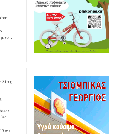
 ένα
θα
 μόνο.
αλίας
.
υλίες
ίες
ν των