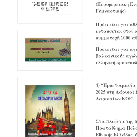
(Περιφερειακή Εν
Γυμναστικής)
Πρόκειται για αθλ
εντάσσεται στον α
συμμετοχή 1000 α
Πρόκειται για αγ
βαλκανικούς αγών
ελληνική ομοσπονδ
4) “Προετοιμασία 
2025 στη Λάρισα(
Λαρισαίων ΚΟΕ)
Στα πλαίσια της π
Πρωτάθλημα Πόλο, 
Εθνικής Ελλάδος, 