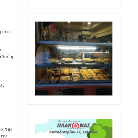
ι
η και
ι
όπου η
6-
δα της
 της