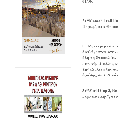
01/06.
2) “
Mamali
Trail
Ru
Περιφέρεια Θεσσα
O
συγκεκριμένος α
διεξάγονται στην
όλη τη Θεσσαλία.
ευγενής άμιλλα, 
την εξέλιξη της δ
δράσης, σε τοπικό 
3)“
World
Cup
3, Βα
Γυμναστικής”, στις