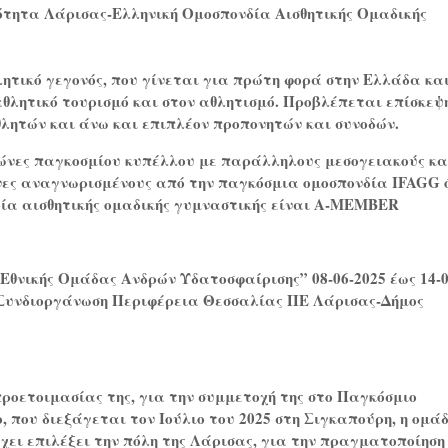
ότητα Λάρισας-Ελληνική Ομοσπονδία Αισθητικής Ομαδικής
ητικό γεγονός, που γίνεται για πρώτη φορά στην Ελλάδα κα
θλητικό τουρισμό και στον αθλητισμό. Προβλέπεται επίσκεψ
θλητών και άνω και επιπλέον προπονητών και συνοδών.
ώνες παγκοσμίου κυπέλλου με παράλληλους μεσογειακούς κα
ες αναγνωρισμένους από την παγκόσμια ομοσπονδία
IFAGG
ία αισθητικής ομαδικής γυμναστικής είναι
A
-
MEMBER
Εθνικής Ομάδας Ανδρών Υδατοσφαίρισης” 08-06-2025 έως 14-0
 Συνδιοργάνωση Περιφέρεια Θεσσαλίας ΠΕ Λάρισας-Δήμος
ροετοιμασίας της, για την συμμετοχή της στο Παγκόσμιο
που διεξάγεται τον Ιούλιο του 2025 στη Σιγκαπούρη, η ομά
έχει επιλέξει την πόλη της Λάρισας, για την πραγματοποίηση