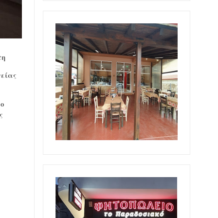
τη
γείας
το
ς