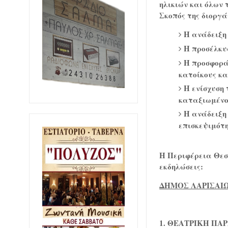
ηλικιών και όλων 
Σκοπός της διοργά
Η ανάδειξη
Η προσέλκυσ
Η προσφορά
κατοίκους κα
Η ενίσχυση 
καταξιωμένου
Η ανάδειξη 
επισκεψιμότη
Η Περιφέρεια Θεσ
εκδηλώσεις:
ΔΗΜΟΣ ΛΑΡΙΣΑΙ
1. ΘΕΑΤΡΙΚΗ ΠΑΡ