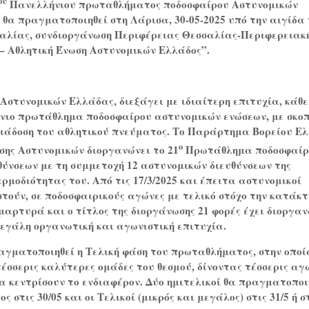
ου
Πανελλήνιου πρωταθλήματος ποδοσφαίρου Αστυνομικών
 θα πραγματοποιηθεί στη Λάρισα, 30-05-2025 υπό την αιγίδα 
αλίας, συνδιοργάνωση Περιφέρειας Θεσσαλίας-Περιφερειακ
– Αθλητική Ένωση Αστυνομικών Ελλάδος”.
Αστυνομικών Ελλάδας, διεξάγει με ιδιαίτερη επιτυχία, κάθε
ήνιο πρωτάθλημα ποδοσφαίρου αστυνομικών ενώσεων, με σκοπ
διάδοση του αθλητικού πνεύματος. Το Παράρτημα Βορείου Ε
ο
σης Αστυνομικών διοργανώνει το 21
Πρωτάθλημα ποδοσφαίρ
θύνσεων με τη συμμετοχή 12 αστυνομικών διευθύνσεων της
ρμοδιότητας του. Από τις 17/3/2025 και έπειτα αστυνομικοί
τούν, σε ποδοσφαιρικούς αγώνες με τελικό στόχο την κατάκτ
μαρτυρά και ο τίτλος της διοργάνωσης 21 φορές έχει διοργαν
μεγάλη οργανωτική και αγωνιστική επιτυχία.
αγματοποιηθεί η Τελική φάση του πρωταθλήματος, στην οποί
έσσερις καλύτερες ομάδες του θεσμού, δίνοντας τέσσερις αγ
α κεντρίσουν το ενδιαφέρον. Δύο ημιτελικοί θα πραγματοποι
στις 30/05 και οι Τελικοί (μικρός και μεγάλος) στις 31/5 ή σ