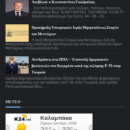
Απεβίωσε ο Κωνσταντίνος Γκούμπλιας
Τον πολυαγαπημένο μας σύζυγο, πατέρα, παππού,
αδελφό και θείο ΚΩΝΣΤΑΝΤΙΝΟ ΓΚΟΥΜΠΛΙΑ ΕΤΩΝ 77
Θανόντα κηδεύουμε την Τρίτη 04 – 08 – 20...
Προκήρυξη Υποτροφιών Ιεράς Μητροπόλεως Σταγών
και Μετεώρων
Η Ιερά Μητρόπολις Σταγών και Μετεώρων, διά της
Μητροπολιτικής Ακαδημίας Θεολογικών και Ιστορικών Μελετών Αγίων
Μετεώρων, επιδεικνύοντας ειδι...
Αντιδράσεις στις ΗΠΑ – Επιστολή Αμερικανών
βουλευτών στο Κογκρέσο κατά της πώλησης F-35 στην
Τουρκία
Ομάδα Δημοκρατικών βουλευτών ζήτησε την κατάθεση ψηφίσματος
αποδοκιμασίας για την πώληση των F-35 στην Τουρκία, ενώ ομάδα
Ρεπουμπλικανών βου...
ΜΕΤΕΟ