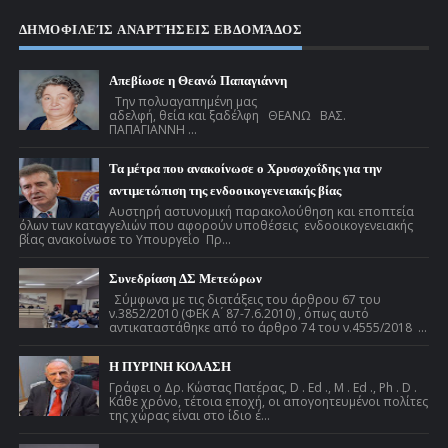
ΔΗΜΟΦΙΛΕΊΣ ΑΝΑΡΤΉΣΕΙΣ ΕΒΔΟΜΆΔΟΣ
Απεβίωσε η Θεανώ Παπαγιάννη
Την πολυαγαπημένη μας
αδελφή, θεία και ξαδέλφη ΘΕΑΝΩ ΒΑΣ.
ΠΑΠΑΓΙΑΝΝΗ ...
Τα μέτρα που ανακοίνωσε ο Χρυσοχοΐδης για την
αντιμετώπιση της ενδοοικογενειακής βίας
Αυστηρή αστυνομική παρακολούθηση και εποπτεία
όλων των καταγγελιών που αφορούν υποθέσεις ενδοοικογενειακής
βίας ανακοίνωσε το Υπουργείο Πρ...
Συνεδρίαση ΔΣ Μετεώρων
Σύμφωνα με τις διατάξεις του άρθρου 67 του
ν.3852/2010 (ΦΕΚ Α ́ 87-7.6.2010) , όπως αυτό
αντικαταστάθηκε από το άρθρο 74 του ν.4555/2018 ...
Η ΠΥΡΙΝΗ ΚΟΛΑΣΗ
Γράφει ο Δρ. Κώστας Πατέρας, D . Ed ., M . Ed ., Ph . D .
Κάθε χρόνο, τέτοια εποχή, οι απογοητευμένοι πολίτες
της χώρας είναι στο ίδιο έ...