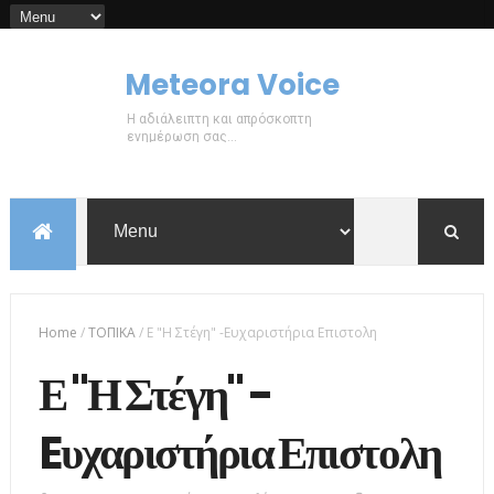
Meteora Voice
Η αδιάλειπτη και απρόσκοπτη
ενημέρωση σας...
Home
/
ΤΟΠΙΚΑ
/
Ε "Η Στέγη" -Eυχαριστήρια Επιστολη
Ε "Η Στέγη" -
Eυχαριστήρια Επιστολη