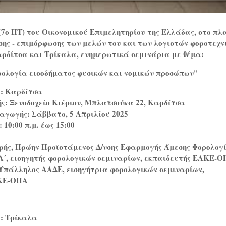
7ο ΠΤ) του Οικονομικού Επιμελητηρίου της Ελλάδας, στο πλ
ης - επιμόρφωσης των μελών του και των λογιστών φοροτεχν
ρδίτσα και Τρίκαλα
, ενημερωτικά σεμινάρια με θέμα:
ολογία εισοδήματος φυσικών και νομικών προσώπων"
ς: Καρδίτσα
ής: Ξενοδοχείο Κιέριον, Μπλατσούκα 22, Καρδίτσα
ξαγωγής: Σάββατο, 5 Απριλίου 2025
 10:00 π.μ. έως 15:00
ρής, Πρώην Προϊστάμενος Δ/νσης Εφαρμογής Άμεσης Φορολογ
Α΄, εισηγητής φορολογικών σεμιναρίων, εκπαιδευτής ΕΛΚΕ-
, Υπάλληλος ΑΑΔΕ, εισηγήτρια φορολογικών σεμιναρίων,
ΛΚΕ-ΟΠΑ
: Τρίκαλα