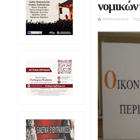
νομικών
meteoravoice
Παρ