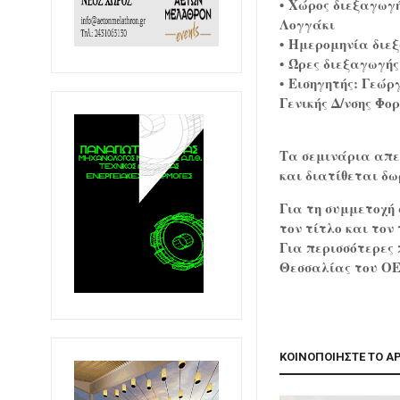
• Χώρος διεξαγωγή
Λογγάκι
• Ημερομηνία διε
• Ώρες διεξαγωγής:
• Εισηγητής: Γεώρ
Γενικής Δ/νσης Φο
Τα σεμινάρια απευ
και διατίθεται δω
Για τη συμμετοχή 
τον τίτλο και τον
Για περισσότερες 
Θεσσαλίας του ΟΕ
ΚΟΙΝΟΠΟΙΗΣΤΕ ΤΟ Α