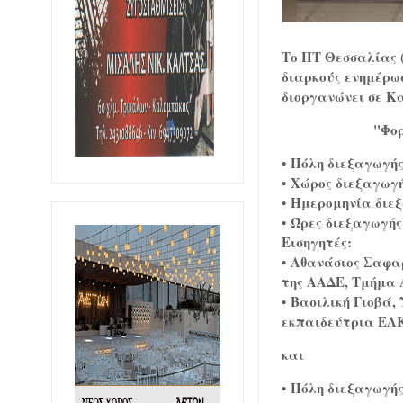
Το ΠΤ Θεσσαλίας (
διαρκούς ενημέρωσ
διοργανώνει σε
Κα
"Φορ
• Πόλη διεξαγωγή
• Χώρος διεξαγωγ
• Ημερομηνία διε
• Ώρες διεξαγωγής:
Εισηγητές:
• Αθανάσιος Σαφα
της ΑΑΔΕ, Τμήμα 
• Βασιλική Γιοβά
εκπαιδεύτρια Ε
και
•
Πόλη διεξαγωγής