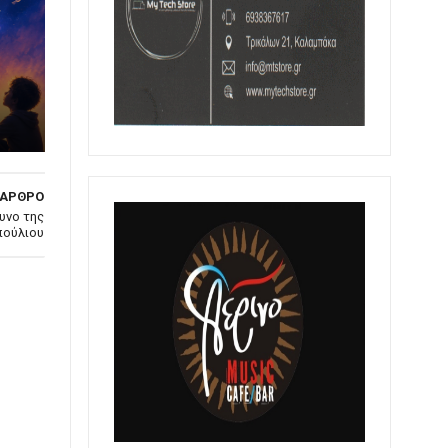
 ΑΡΘΡΟ
υνο της
πούλιου