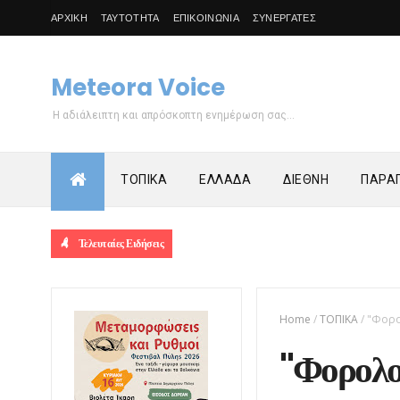
ΑΡΧΙΚΗ
ΤΑΥΤΟΤΗΤΑ
ΕΠΙΚΟΙΝΩΝΙΑ
ΣΥΝΕΡΓΑΤΕΣ
Meteora Voice
Η αδιάλειπτη και απρόσκοπτη ενημέρωση σας...
ΤΟΠΙΚΑ
ΕΛΛΑΔΑ
ΔΙΕΘΝΗ
ΠΑΡΑΠ
Τελευταίες Ειδήσεις
Home
/
ΤΟΠΙΚΑ
/
"Φορο
"Φορολο