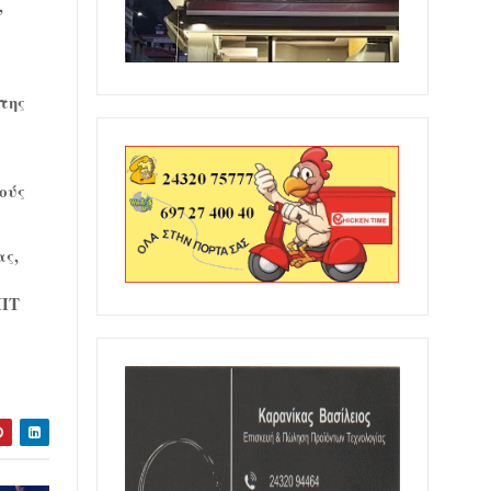
,
της
ούς
ας,
 ΠΤ