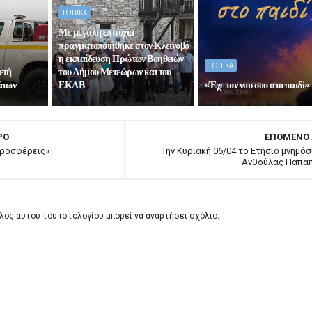
ΤΟΠΙΚΑ
Με μεγάλη επιτυχία
πραγματοποιήθηκε στον Κλεινοβό
η εκπαίδευση Πρώτων Βοηθειών
ΤΟΠΙΚΑ
ετή
του Δήμου Μετεώρων και του
άτων
ΕΚΑΒ
«Έχε τον νου σου στο παιδί»
ΡΟ
ΕΠΟΜΕΝΟ
προσφέρεις»
Την Κυριακή 06/04 το Ετήσιο μνημόσ
Ανθούλας Παπα
λος αυτού του ιστολογίου μπορεί να αναρτήσει σχόλιο.