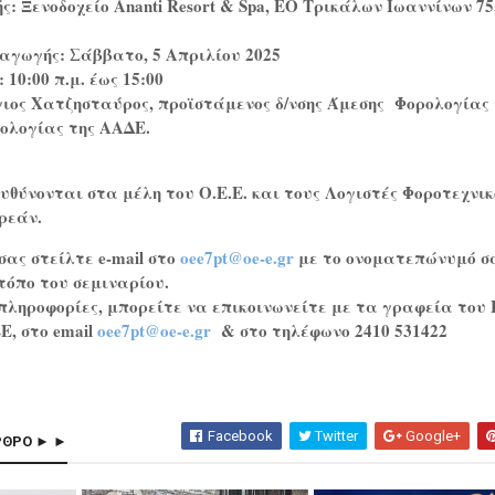
ς: Ξενοδοχείο Ananti Resort & Spa, ΕΟ Τρικάλων Ιωαννίνων 75
ξαγωγής: Σάββατο, 5 Απριλίου 2025
 10:00 π.μ. έως 15:00
γιος Χατζησταύρος, προϊστάμενος δ/νσης Άμεσης Φορολογίας 
ρολογίας της ΑΑΔΕ.
θύνονται στα μέλη του Ο.Ε.Ε. και τους Λογιστές Φοροτεχνικ
ρεάν.
σας στείλτε e-mail στο
oee7pt@oe-e.gr
με το ονοματεπώνυμό σ
 τόπο του σεμιναρίου.
πληροφορίες, μπορείτε να επικοινωνείτε με τα γραφεία του
Ε, στο email
oee7pt@oe-e.gr
& στο τηλέφωνο 2410 531422
Facebook
Twitter
Google+
ΡΘΡΟ ► ►