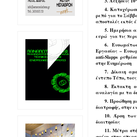
3. Αυξήσεις 1
4. Κατοχύρωσ
ρεπό για το Σάββ
αποστολές εκτός 
5. Ημερήσια α
ευρώ για τις περ
6. Ενσωμάτω
Εργασίας – Ενσω
anti-Slapps ρυθμ
στην Ενημέρωση
7. Δίκαιη αμ
έντυπο Τύπο, τους
8. Έκτακτη ο
αναλογία με τα 
9. Προώθηση μ
διατροφής, στην ε
10. Άρση των
διαιτησίας
11. Μέτρα στή
φρένο στην υπερσ