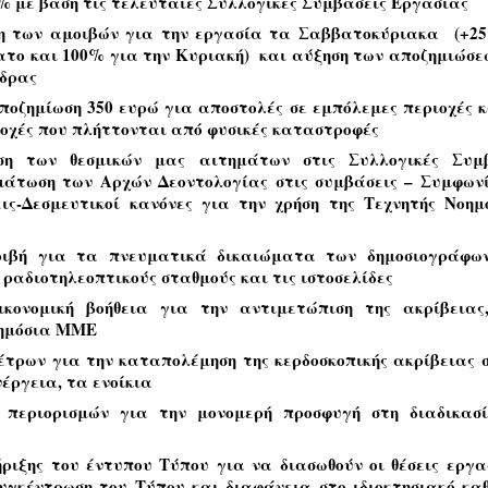
0% με βάση τις τελευταίες Συλλογικές Συμβάσεις Εργασίας
η των αμοιβών για την εργασία τα Σαββατοκύριακα (+2
ατο και 100% για την Κυριακή) και αύξηση των αποζημιώσε
έδρας
ποζημίωση 350 ευρώ για αποστολές σε εμπόλεμες περιοχές κ
ιοχές που πλήττονται από φυσικές καταστροφές
ση των θεσμικών μας αιτημάτων στις Συλλογικές Συμβ
μάτωση των Αρχών Δεοντολογίας στις συμβάσεις – Συμφων
ίσεις-Δεσμευτικοί κανόνες για την χρήση της Τεχνητής Νοημ
οιβή για τα πνευματικά δικαιώματα των δημοσιογράφω
 ραδιοτηλεοπτικούς σταθμούς και τις ιστοσελίδες
ικονομική βοήθεια για την αντιμετώπιση της ακρίβειας
δημόσια ΜΜΕ
έτρων για την καταπολέμηση της κερδοσκοπικής ακρίβειας σ
νέργεια, τα ενοίκια
 περιορισμών για την μονομερή προσφυγή στη διαδικασ
ριξης του έντυπου Τύπου για να διασωθούν οι θέσεις εργα
υγκέντρωση του Τύπου και διαφάνεια στο ιδιοκτησιακό κα