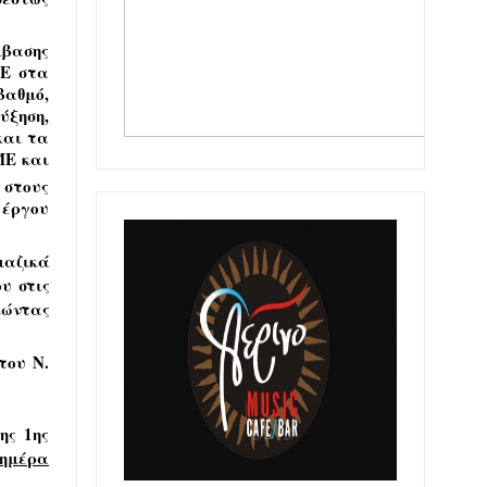
μβασης
ΣΕ στα
βαθμό,
ύξηση,
και τα
ΜΕ και
 στους
 έργου
μαζικά
υ στις
μώντας
του Ν.
ης 1ης
 ημέρα