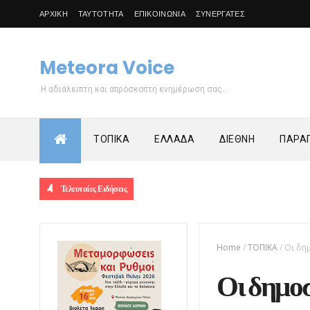
ΑΡΧΙΚΗ
ΤΑΥΤΟΤΗΤΑ
ΕΠΙΚΟΙΝΩΝΙΑ
ΣΥΝΕΡΓΑΤΕΣ
Meteora Voice
Η αδιάλειπτη και απρόσκοπτη ενημέρωση σας...
ΤΟΠΙΚΑ
ΕΛΛΑΔΑ
ΔΙΕΘΝΗ
ΠΑΡΑΠ
Τελευταίες Ειδήσεις
Home
/
ΤΟΠΙΚΑ
/
Οι δη
Οι δημοσ