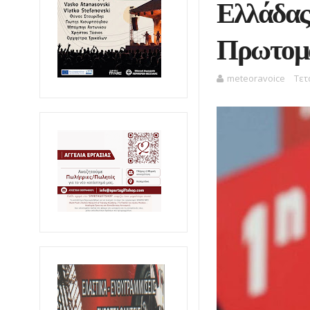
Ελλάδας 
Πρωτομ
meteoravoice
Τετ