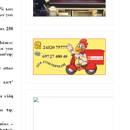
5% και
ων για
αι 250
άσεις
ία για
οσύνης
ν στον
, κατ’
ε είδη
ία της
σίας –
θεστώς