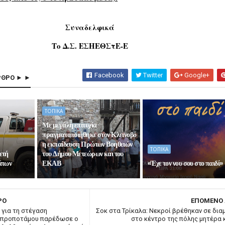
Συναδελφικά
Το Δ.Σ. ΕΣΗΕΘΣτΕ-Ε
Facebook
Twitter
Google+
ΡΘΡΟ ► ►
ΤΟΠΙΚΑ
Με μεγάλη επιτυχία
πραγματοποιήθηκε στον Κλεινοβό
η εκπαίδευση Πρώτων Βοηθειών
ΤΟΠΙΚΑ
ετή
του Δήμου Μετεώρων και του
άτων
ΕΚΑΒ
«Έχε τον νου σου στο παιδί»
ΡΟ
ΕΠΟΜΕΝΟ
 για τη στέγαση
Σοκ στα Τρίκαλα: Νεκροί βρέθηκαν σε δια
σπροποτάμου παρέδωσε ο
στο κέντρο της πόλης μητέρα κ