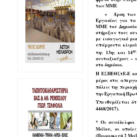
των ΜΜΕ
+ Άρση των 
Εργασίας για τα 
ΜΜΕ του Δημοσίου
στήριξαν τους συ
με εισαγωγικό μι
υπάρχοντα κλιμάκ
ης
της 13ης και 14
συνταξιούχους – 
στο δημόσιο.
Η ΕΣΗΕΘΣτΕ-Ε καλ
μέρος στις απεργι
πόλεις της περιοχ
την Εργατική Πρω
Υπενθυμίζεται ότ
4468/2017).
* Οι συνάδελφοι 
Μάϊου, οι οποί
(Παρασκευή 2 Μαΐο