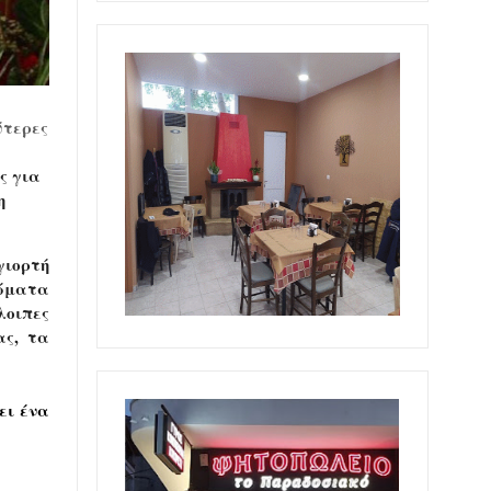
ύτερες
ς για
η
γιορτή
ιώματα
λοιπες
ς, τα
ει ένα