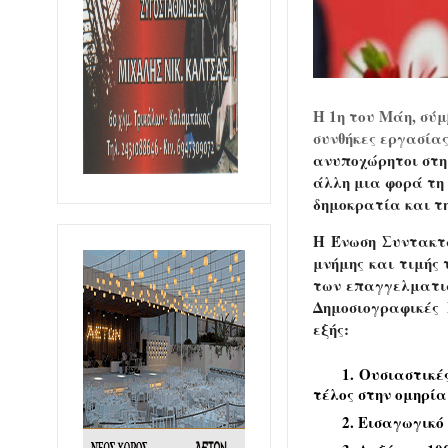
Η 1η του Μάη, σύ
συνθήκες εργασίας
ανυποχώρητοι στη
άλλη μια φορά τη 
δημοκρατία και τη
Η Ένωση Συντακτ
μνήμης και τιμής
των επαγγελματιώ
Δημοσιογραφικέ
εξής:
1. Ουσιαστικέ
τέλος στην ομηρί
2. Εισαγωγικό