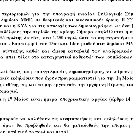
περιορισμών για την υπογραφή ενιαίας Συλλογικής Σύ
δημόσια ΜΜΕ, με θεσμικούς και οικονομικούς όρους. Η Σ
 και η ΚΥΑ για τις αποδοχές των δημοσιογράφων, ως ένα 
ναδέλφους την περίοδο της κρίσης. Σήμερα επιβάλλεται η α
σθό πρώτης διετίας, στα 1.250 ευρώ, ώστε να συμπαρασύρει 
ια - Επαναφορά του 13ου και 14ου μισθού στα δημόσια Μ
σύνταξης, καθώς και άμεση καταβολή των αναδρομικών
να μπει τέλος στο καταχρηστικό καθεστώς των συμβάσεων
εί όλους τους επαγγελματίες δημοσιογράφους
, να πάρουν 
ακές εκδηλώσεις που έχουν προγραμματιστεί για την 1η Μαΐο
ής ευθύνης της και να μην εργαστούν την ερχόμενη Πέμπτη, τι
τομαγιά
.
η
ι η 1
Μαΐου είναι ημέρα υποχρεωτικής αργίας (άρθρο 14 
μπορούν να καλύψουν τις κινητοποιήσεις και εκδηλώσεις τ
ες όμως θα
προβληθούν και θα μεταδοθούν την επόμενη
υ, από τις 6 το πρωί και μετά).