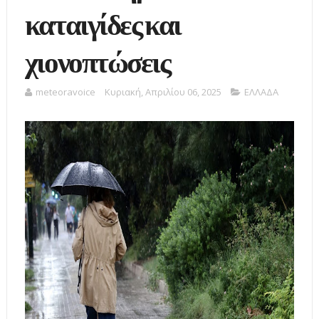
καταιγίδες και
χιονοπτώσεις
meteoravoice
Κυριακή, Απριλίου 06, 2025
ΕΛΛΑΔΑ