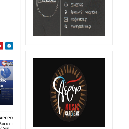
ολή
τίας
μο
/
 ΑΡΘΡΟ
λοι στο
όδου....