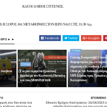
ΚΑΙ ΟΙ ΛΟΙΠΟΙ ΣΥΓΓΕΝΕΙΣ
: Η ΣΟΡΟΣ ΘΑ ΜΕΤΑΦΕΡΘΕΙ ΣΤΟΝ ΙΕΡΟ ΝΑΟ ΣΤΙΣ 11:30 π.μ.
Facebook
Twitter
Google+
ΡΘΡΟ ► ►
ΤΟΠΙΚΑ
Γιάννης Κουρούπας: Επιστ
διαμαρτυρίας για ανεπαρκή
ΤΟΠΙΚΑ
σήμανση στη σύνδεση Εγνα
ε δύσβατο
Για μια εκρηκτική μουσική
Οδού με τον Αυτοκινητόδρο
βραδιά με τον Κωσταντή Πιστιόλη
Ε65 (έξοδος προς Τρίκαλα 
και τους Manitarock
Καλαμπάκα
ΡΟ
ΕΠΟΜΕΝΟ
φωνή σου δεν είναι πια
Εθνικός Βράχος Καστρακίου: 26/04/2025 ό
οι κίνδυνοι απατών με
γήπεδο Καστρακίου για την γιορτή αν