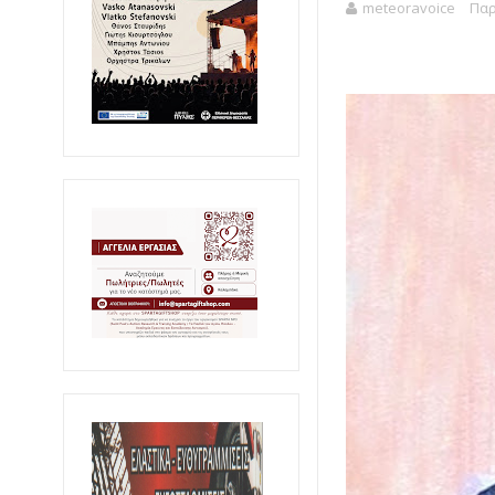
meteoravoice
Παρ