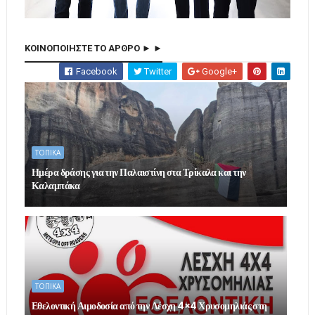
ΚΟΙΝΟΠΟΙΗΣΤΕ ΤΟ ΑΡΘΡΟ ► ►
Facebook
Twitter
Google+
ΤΟΠΙΚΑ
Ημέρα δράσης για την Παλαιστίνη στα Τρίκαλα και την
Καλαμπάκα
ΤΟΠΙΚΑ
Εθελοντική Αιμοδοσία από την Λέσχη 4×4 Χρυσομηλιάς στη