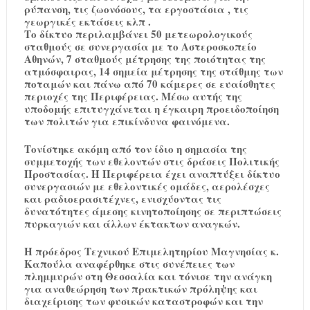
ρύπανση, τις ζωονόσους, τα εργοστάσια , τις
γεωργικές εκτάσεις κλπ .
Το δίκτυο περιλαμβάνει 50 μετεωρολογικούς
σταθμούς σε συνεργασία με το Αστεροσκοπείο
Αθηνών, 7 σταθμούς μέτρησης της ποιότητας της
ατμόσφαιρας, 14 σημεία μέτρησης της στάθμης των
ποταμών και πάνω από 70 κάμερες σε ευαίσθητες
περιοχές της Περιφέρειας. Μέσω αυτής της
υποδομής επιτυγχάνεται η έγκαιρη προειδοποίηση
των πολιτών για επικίνδυνα φαινόμενα.
Τονίστηκε ακόμη από τον ίδιο η σημασία της
συμμετοχής των εθελοντών στις δράσεις Πολιτικής
Προστασίας. Η Περιφέρεια έχει αναπτύξει δίκτυο
συνεργασιών με εθελοντικές ομάδες, αερολέσχες
και ραδιοερασιτέχνες, ενισχύοντας τις
δυνατότητες άμεσης κινητοποίησης σε περιπτώσεις
πυρκαγιών και άλλων έκτακτων αναγκών.
Η πρόεδρος Τεχνικού Επιμελητηρίου Μαγνησίας κ.
Καπούλα αναφέρθηκε στις συνέπειες των
πλημμυρών στη Θεσσαλία και τόνισε την ανάγκη
για αναθεώρηση των πρακτικών πρόληψης και
διαχείρισης των φυσικών καταστροφών και την