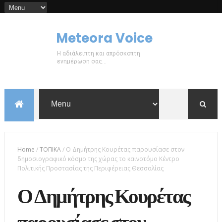
Meteora Voice
Η αδιάλειπτη και απρόσκοπτη
ενημέρωση σας...
Home
/
ΤΟΠΙΚΑ
/
Ο Δημήτρης Κουρέτας παρουσίασε στον
δημοσιογραφικό κόσμο της χώρας το καινοτόμο Κέντρο
Πολιτικής Προστασίας της Περιφέρειας Θεσσαλίας
Ο Δημήτρης Κουρέτας