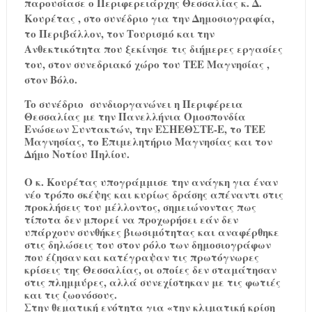
παρουσίασε ο Περιφερειάρχης Θεσσαλίας κ. Δ.
Κουρέτας , στο συνέδριο για την Δημοσιογραφία,
το Περιβάλλον, τον Τουρισμό και την
Ανθεκτικότητα που ξεκίνησε τις διήμερες εργασίες
του, στον συνεδριακό χώρο του ΤΕΕ Μαγνησίας ,
στον Βόλο.
To συνέδριο συνδιοργανώνει η Περιφέρεια
Θεσσαλίας με την Πανελλήνια Ομοσπονδία
Ενώσεων Συντακτών, την ΕΣΗΕΘΣΤΕ-Ε, το ΤΕΕ
Μαγνησίας, το Επιμελητήριο Μαγνησίας και τον
Δήμο Νοτίου Πηλίου.
Ο κ. Κουρέτας υπογράμμισε την ανάγκη για έναν
νέο τρόπο σκέψης και κυρίως δράσης απέναντι στις
προκλήσεις του μέλλοντος, σημειώνοντας πως
τίποτα δεν μπορεί να προχωρήσει εάν δεν
υπάρχουν συνθήκες βιωσιμότητας και αναφέρθηκε
στις δηλώσεις του στον ρόλο των δημοσιογράφων
που έζησαν και κατέγραψαν τις πρωτόγνωρες
κρίσεις της Θεσσαλίας, οι οποίες δεν σταμάτησαν
στις πλημμύρες, αλλά συνεχίστηκαν με τις φωτιές
και τις ζωονόσους.
Στην θεματική ενότητα για «την κλιματική κρίση