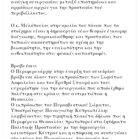
ανάγκη συνεργασίας μεταξύ επιστημόνων και
αρμόδιων αρχών για την προστασία του
περιβάλλοντος.
Ο κ. Μυλόπουλος στην ομιλία του τόνισε πως το
στοίχημα είναι η δημιουργία νέων θεσμών έγκαιρης
διάγνωσης, παρακολούθησης και προστασίας των
τοπικών οικοσυστημάτων σε σχέση με την
βιωσιμότητα, την ευαλωτότητα και την
ανθεκτικότητα στις φυσικές καταστροφές.
Βραβεύσεις
Ο Περιφερειάρχης στην έναρξη του συνεδρίου
βράβευσε όλους τους εκπροσώπους των Σωμάτων
Ασφαλείας και τον Ερυθρό Σταυρό και τους
ευχαρίστησε για την συνεργασία που αποδείχθηκε
πολύτιμη στις κρίσεις που αντιμετώπισε η
Θεσσαλία .
O εκπρόσωπος του Πυροσβεστικού Σώματος,
Υποστράτηγος Παναγιώτης Κυπριωτέλλης
λαμβάνοντας την τιμητική πλακέτα δήλωσε πως η
Περιφέρεια Θεσσαλίας πρωτοπορεί στα ζητήματα
Πολιτικής Προστασίας με την δημιουργία
καινοτόμου Κέντρου και η απόφαση να συστεγάσει
στο κτίριο της Περιφέρειας την ηγεσία της