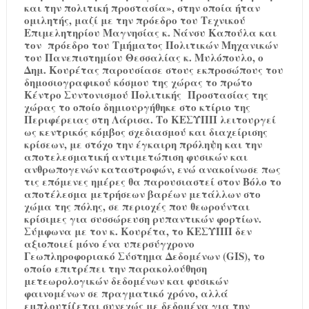
και την πολιτική προστασία», στην οποία ήταν
ομιλητής, μαζί με την πρόεδρο του Τεχνικού
Επιμελητηρίου Μαγνησίας κ. Νάνσυ Καπούλα και
τον πρόεδρο του Τμήματος Πολιτικών Μηχανικών
του Πανεπιστημίου Θεσσαλίας κ. Μυλόπουλο, ο
Δημ. Κουρέτας παρουσίασε στους εκπροσώπους του
δημοσιογραφικού κόσμου της χώρας το πρώτο
Κέντρο Συντονισμού Πολιτικής Προστασίας της
χώρας το οποίο δημιουργήθηκε στο κτίριο της
Περιφέρειας στη Λάρισα. Το ΚΕΣΥΠΠ λειτουργεί
ως κεντρικός κόμβος σχεδιασμού και διαχείρισης
κρίσεων, με στόχο την έγκαιρη πρόληψη και την
αποτελεσματική αντιμετώπιση φυσικών και
ανθρωπογενών καταστροφών, ενώ ανακοίνωσε πως
τις επόμενες ημέρες θα παρουσιαστεί στον Βόλο το
αποτέλεσμα μετρήσεων βαρέων μετάλλων στο
χώμα της πόλης, σε περιοχές που θεωρούνται
κρίσιμες για συσσώρευση ρυπαντικών φορτίων.
Σύμφωνα με τον κ. Κουρέτα, το ΚΕΣΥΠΠ δεν
αξιοποιεί μόνο ένα υπερσύγχρονο
Γεωπληροφοριακό Σύστημα Δεδομένων (GIS), το
οποίο επιτρέπει την παρακολούθηση
μετεωρολογικών δεδομένων και φυσικών
φαινομένων σε πραγματικό χρόνο, αλλά
εμπλουτίζεται συνεχώς με δεδομένα για την