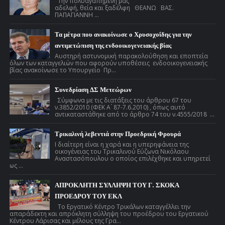
Την πολυαγαπημένη μας
αδελφή, θεία και ξαδέλφη ΘΕΑΝΩ ΒΑΣ.
ΠΑΠΑΓΙΑΝΝΗ ...
Τα μέτρα που ανακοίνωσε ο Χρυσοχοΐδης για την
αντιμετώπιση της ενδοοικογενειακής βίας
Αυστηρή αστυνομική παρακολούθηση και εποπτεία
όλων των καταγγελιών που αφορούν υποθέσεις ενδοοικογενειακής
βίας ανακοίνωσε το Υπουργείο Πρ...
Συνεδρίαση ΔΣ Μετεώρων
Σύμφωνα με τις διατάξεις του άρθρου 67 του
ν.3852/2010 (ΦΕΚ Α ́ 87-7.6.2010) , όπως αυτό
αντικαταστάθηκε από το άρθρο 74 του ν.4555/2018 ...
Τρικαλινή λεβεντιά στην Προεδρική Φρουρά
Ι διαίτερη είναι η χαρά και η υπερηφάνεια της
οικογένειας του Τρικαλινού Εύζωνα Νικόλαου
Αναστασόπουλου ο οποίος επιλέχθηκε και υπηρετεί
ως ...
ΑΠΡΟΚΛΗΤΗ ΣΥΛΛΗΨΗ ΤΟΥ Γ. ΣΚΟΚΑ
ΠΡΟΕΔΡΟΥ ΤΟΥ ΕΚΛ
Το Εργατικό Κέντρο Τρικάλων καταγγέλλει την
απαράδεκτη και απρόκλητη σύλληψη του προέδρου του Εργατικού
Κέντρου Λάρισας και μέλους της Γρα...