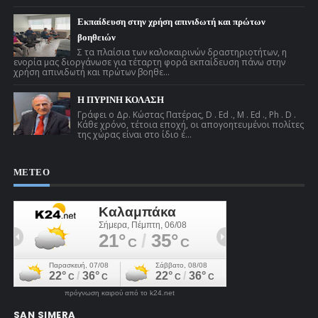
Εκπαίδευση στην χρήση απινιδωτή και πρώτων
βοηθειών
Σ τα πλαίσια των καλοκαιρινών δραστηριοτήτων, η
ενορία μας διοργάνωσε για τέταρτη φορά εκπαίδευση πάνω στην
χρήση απινιδωτή και πρώτων βοηθε...
Η ΠΥΡΙΝΗ ΚΟΛΑΣΗ
Γράφει ο Δρ. Κώστας Πατέρας, D . Ed ., M . Ed ., Ph . D .
Κάθε χρόνο, τέτοια εποχή, οι απογοητευμένοι πολίτες
της χώρας είναι στο ίδιο έ...
ΜΕΤΕΟ
πρόγνωση καιρού από το k24.net
SAN SIMERA