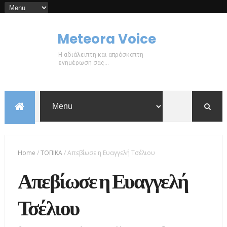
Meteora Voice
Η αδιάλειπτη και απρόσκοπτη
ενημέρωση σας...
Home
/
ΤΟΠΙΚΑ
/
Απεβίωσε η Ευαγγελή Τσέλιου
Απεβίωσε η Ευαγγελή
Τσέλιου