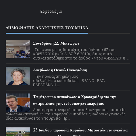
Εορτολόγιο
ΔΗΜΟΦΙΛΕΊΣ ΑΝΑΡΤΉΣΕΙΣ ΤΟΥ ΜΉΝΑ
Συνεδρίαση ΔΣ Μετεώρων
Σύμφωνα με τις διατάξεις του άρθρου 67 του
ν.3852/2010 (ΦΕΚ Α ́ 87-7.6.2010) , όπως αυτό
αντικαταστάθηκε από το άρθρο 74 του ν.4555/2018 ...
Απεβίωσε η Θεανώ Παπαγιάννη
Την πολυαγαπημένη μας
αδελφή, θεία και ξαδέλφη ΘΕΑΝΩ ΒΑΣ.
ΠΑΠΑΓΙΑΝΝΗ ...
Τα μέτρα που ανακοίνωσε ο Χρυσοχοΐδης για την
αντιμετώπιση της ενδοοικογενειακής βίας
Αυστηρή αστυνομική παρακολούθηση και εποπτεία
όλων των καταγγελιών που αφορούν υποθέσεις ενδοοικογενειακής
βίας ανακοίνωσε το Υπουργείο Πρ...
23 Ιουλίου παρουσία Κυριάκου Μητσοτάκη τα εγκαίνια