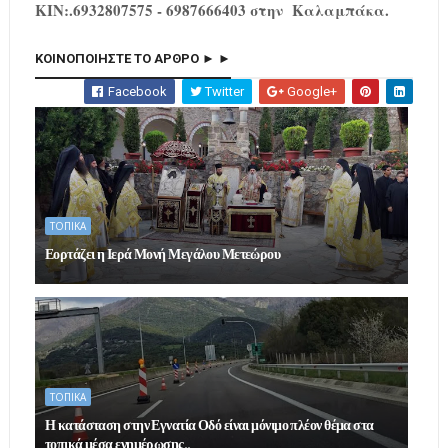
ΚΙΝ:.6932807575 - 6987666403 στην Καλαμπάκα.
ΚΟΙΝΟΠΟΙΗΣΤΕ ΤΟ ΑΡΘΡΟ ► ►
Facebook
Twitter
Google+
ΤΟΠΙΚΑ
Εορτάζει η Ιερά Μονή Μεγάλου Μετεώρου
ΤΟΠΙΚΑ
Η κατάσταση στην Εγνατία Οδό είναι μόνιμο πλέον θέμα στα
τοπικά μέσα ενημέρωσης..