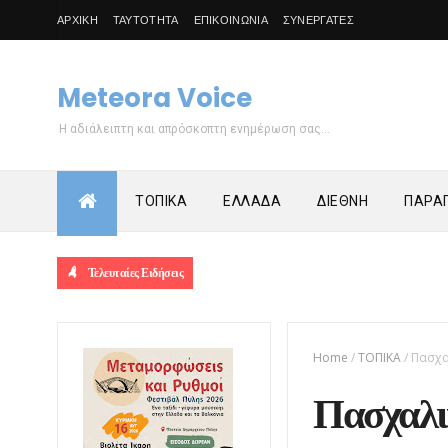
ΑΡΧΙΚΗ
ΤΑΥΤΟΤΗΤΑ
ΕΠΙΚΟΙΝΩΝΙΑ
ΣΥΝΕΡΓΑΤΕΣ
Meteora Voice
Η αδιάλειπτη και απρόσκοπτη ενημέρωση σας...
ΤΟΠΙΚΑ
ΕΛΛΑΔΑ
ΔΙΕΘΝΗ
ΠΑΡΑΠ
Τελευταίες Ειδήσεις
Home
/
ΤΟΠΙΚΑ
/
Πασχα
Πασχαλι