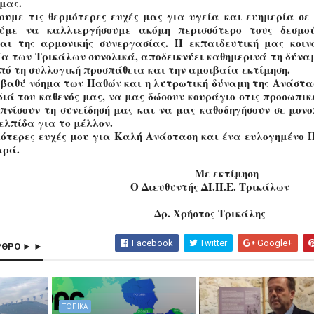
 μας.
ουμε τις θερμότερες ευχές μας για υγεία και ευημερία σε 
ύμε να καλλιεργήσουμε ακόμη περισσότερο τους δεσμο
αι της αρμονικής συνεργασίας. Η εκπαιδευτική μας κοιν
ία των Τρικάλων συνολικά, αποδεικνύει καθημερινά τη δύναμ
πό τη συλλογική προσπάθεια και την αμοιβαία εκτίμηση.
 βαθύ νόημα των Παθών και η λυτρωτική δύναμη της Ανάστα
διά του καθενός μας, να μας δώσουν κουράγιο στις προσωπικ
υπνίσουν τη συνείδησή μας και να μας καθοδηγήσουν σε μον
ελπίδα για το μέλλον.
μότερες ευχές μου για Καλή Ανάσταση και ένα ευλογημένο 
αρά.
Με εκτίμηση
Ο Διευθυντής ΔΙ.Π.Ε. Τρικάλων
Δρ. Χρήστος Τρικάλης
Facebook
Twitter
Google+
ΡΘΡΟ ► ►
ΤΟΠΙΚΑ