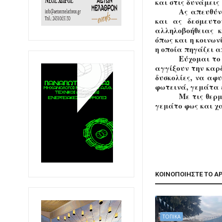
και στις δυνάμεις
Ας απευθύν
και ας δεσμευτο
αλληλοβοήθειας κ
όπως και η κοινων
η οποία πηγάζει α
Εύχομαι το
αγγίξουν την καρ
δυσκολίες, να αφ
φωτεινά, γεμάτα 
Με τις θερ
γεμάτο φως και χ
ΚΟΙΝΟΠΟΙΗΣΤΕ ΤΟ Α
ΤΟΠΙΚΑ