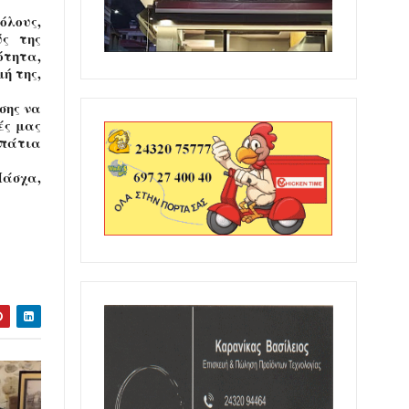
όλους,
ύς της
ότητα,
ή της,
σης να
ές μας
οπάτια
Πάσχα,