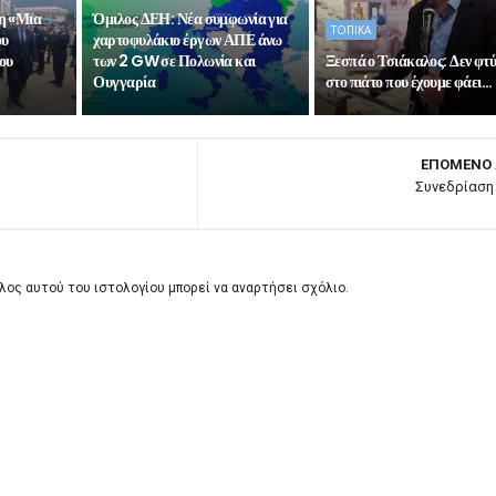
η «Μια
Όμιλος ΔΕΗ: Νέα συμφωνία για
ΤΟΠΙΚΑ
ου
χαρτοφυλάκιο έργων ΑΠΕ άνω
ου
των 2 GW σε Πολωνία και
Ξεσπά ο Τσιάκαλος: Δεν φτ
Ουγγαρία
στο πιάτο που έχουμε φάει…
ΕΠΟΜΕΝΟ
Συνεδρίασ
λος αυτού του ιστολογίου μπορεί να αναρτήσει σχόλιο.