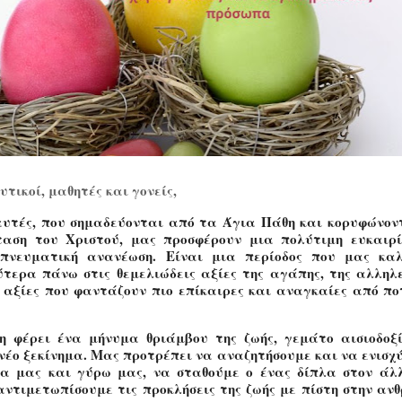
τικοί, μαθητές και γονείς,
αυτές, που σημαδεύονται από τα Άγια Πάθη και κορυφώνον
αση του Χριστού, μας προσφέρουν μια πολύτιμη ευκαιρ
 πνευματική ανανέωση. Είναι μια περίοδος που μας κα
τερα πάνω στις θεμελιώδεις αξίες της αγάπης, της αλληλ
– αξίες που φαντάζουν πιο επίκαιρες και αναγκαίες από πο
 φέρει ένα μήνυμα θριάμβου της ζωής, γεμάτο αισιοδοξ
 νέο ξεκίνημα. Μας προτρέπει να αναζητήσουμε και να ενισχ
σα μας και γύρω μας, να σταθούμε ο ένας δίπλα στον άλ
αντιμετωπίσουμε τις προκλήσεις της ζωής με πίστη στην αν