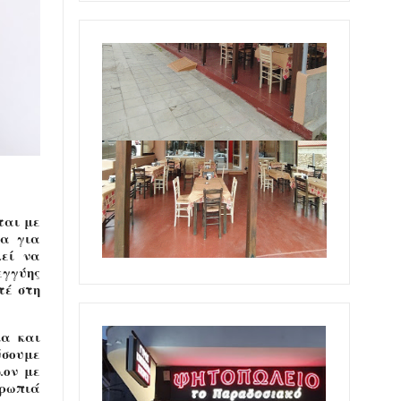
ται με
ία για
λεί να
εγγύης
τέ στη
ία και
ύσουμε
λον με
θρωπιά