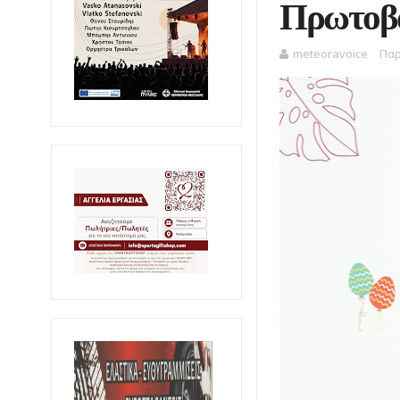
Πρωτοβά
meteoravoice
Παρ