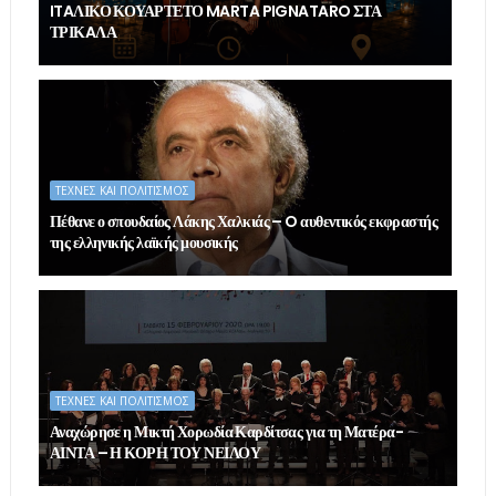
ITAΛΙΚΟ ΚΟΥΑΡΤΕΤΟ MARTA PIGNATARO ΣΤΑ
ΤΡΙΚAΛΑ
ΤΕΧΝΕΣ ΚΑΙ ΠΟΛΙΤΙΣΜΟΣ
Πέθανε ο σπουδαίος Λάκης Χαλκιάς – O αυθεντικός εκφραστής
της ελληνικής λαϊκής μουσικής
ΤΕΧΝΕΣ ΚΑΙ ΠΟΛΙΤΙΣΜΟΣ
Αναχώρησε η Μικτή Χορωδία Καρδίτσας για τη Ματέρα-
ΑΙΝΤΑ – Η ΚΟΡΗ ΤΟΥ ΝΕΙΛΟΥ