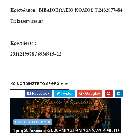
Προπώληση : ΒΙΒΛΙΟΠΩΛΕΙΟ ΚΟΛΙΟΣ Τ.2432077484
Τicketservices.gr
Kρατήσεις :
2311219978 / 6936915422
ΚΟΙΝΟΠΟΙΗΣΤΕ ΤΟ ΑΡΘΡΟ ► ►
Facebook
Twitter
Google+
ΤΕΧΝΕΣ ΚΑΙ ΠΟΛΙΤΙΣΜΟΣ
Τρίτη 25 Αυγούστου 2026- ΜΙΑ ΣΠΑΝΙΑ ΣΥΝΑΥΛΙΑ ΜΕ ΤΟ