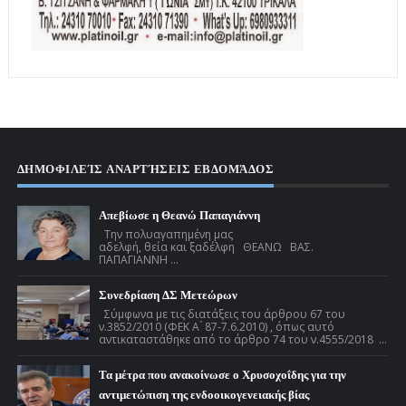
ΔΗΜΟΦΙΛΕΊΣ ΑΝΑΡΤΉΣΕΙΣ ΕΒΔΟΜΆΔΟΣ
Απεβίωσε η Θεανώ Παπαγιάννη
Την πολυαγαπημένη μας
αδελφή, θεία και ξαδέλφη ΘΕΑΝΩ ΒΑΣ.
ΠΑΠΑΓΙΑΝΝΗ ...
Συνεδρίαση ΔΣ Μετεώρων
Σύμφωνα με τις διατάξεις του άρθρου 67 του
ν.3852/2010 (ΦΕΚ Α ́ 87-7.6.2010) , όπως αυτό
αντικαταστάθηκε από το άρθρο 74 του ν.4555/2018 ...
Τα μέτρα που ανακοίνωσε ο Χρυσοχοΐδης για την
αντιμετώπιση της ενδοοικογενειακής βίας