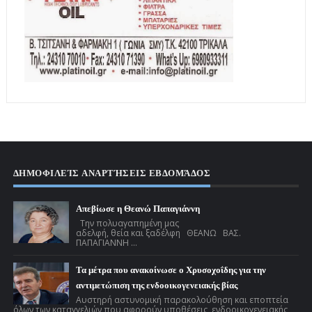
ΔΗΜΟΦΙΛΕΊΣ ΑΝΑΡΤΉΣΕΙΣ ΕΒΔΟΜΆΔΟΣ
Απεβίωσε η Θεανώ Παπαγιάννη
Την πολυαγαπημένη μας
αδελφή, θεία και ξαδέλφη ΘΕΑΝΩ ΒΑΣ.
ΠΑΠΑΓΙΑΝΝΗ ...
Τα μέτρα που ανακοίνωσε ο Χρυσοχοΐδης για την
αντιμετώπιση της ενδοοικογενειακής βίας
Αυστηρή αστυνομική παρακολούθηση και εποπτεία
όλων των καταγγελιών που αφορούν υποθέσεις ενδοοικογενειακής