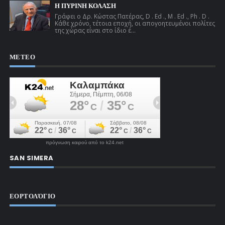
Η ΠΥΡΙΝΗ ΚΟΛΑΣΗ
Γράφει ο Δρ. Κώστας Πατέρας, D . Ed ., M . Ed ., Ph . D .
Κάθε χρόνο, τέτοια εποχή, οι απογοητευμένοι πολίτες
της χώρας είναι στο ίδιο έ...
ΜΕΤΕΟ
πρόγνωση καιρού από το k24.net
SAN SIMERA
ΕΟΡΤΟΛΌΓΙΟ