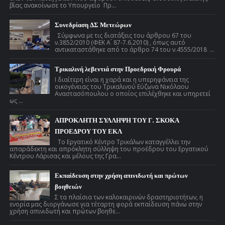
βίας ανακοίνωσε το Υπουργείο Πρ...
Συνεδρίαση ΔΣ Μετεώρων
Σύμφωνα με τις διατάξεις του άρθρου 67 του
ν.3852/2010 (ΦΕΚ Α ́ 87-7.6.2010) , όπως αυτό
αντικαταστάθηκε από το άρθρο 74 του ν.4555/2018 ...
Τρικαλινή λεβεντιά στην Προεδρική Φρουρά
Ι διαίτερη είναι η χαρά και η υπερηφάνεια της
οικογένειας του Τρικαλινού Εύζωνα Νικόλαου
Αναστασόπουλου ο οποίος επιλέχθηκε και υπηρετεί
ως ...
ΑΠΡΟΚΛΗΤΗ ΣΥΛΛΗΨΗ ΤΟΥ Γ. ΣΚΟΚΑ
ΠΡΟΕΔΡΟΥ ΤΟΥ ΕΚΛ
Το Εργατικό Κέντρο Τρικάλων καταγγέλλει την
απαράδεκτη και απρόκλητη σύλληψη του προέδρου του Εργατικού
Κέντρου Λάρισας και μέλους της Γρα...
Εκπαίδευση στην χρήση απινιδωτή και πρώτων
βοηθειών
Σ τα πλαίσια των καλοκαιρινών δραστηριοτήτων, η
ενορία μας διοργάνωσε για τέταρτη φορά εκπαίδευση πάνω στην
χρήση απινιδωτή και πρώτων βοηθε...