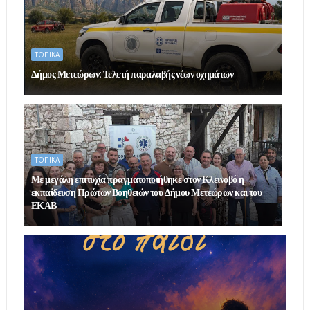
ΤΟΠΙΚΑ
Δήμος Μετεώρων: Τελετή παραλαβής νέων οχημάτων
ΤΟΠΙΚΑ
Με μεγάλη επιτυχία πραγματοποιήθηκε στον Κλεινοβό η
εκπαίδευση Πρώτων Βοηθειών του Δήμου Μετεώρων και του
ΕΚΑΒ