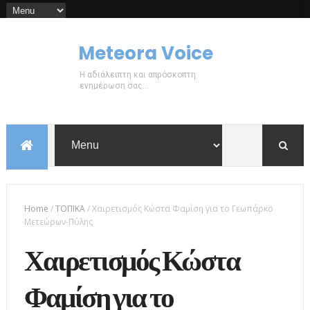
Meteora Voice
Η αδιάλειπτη και απρόσκοπτη
ενημέρωση σας...
Home
/
ΤΟΠΙΚΑ
/
Χαιρετισμός Κώστα Φαμίση για το Γεωπάρκο
Μετεώρων-Πύλης
Χαιρετισμός Κώστα
Φαμίση για το