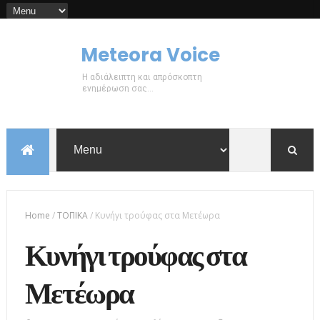
Meteora Voice
Η αδιάλειπτη και απρόσκοπτη
ενημέρωση σας...
Home
/
ΤΟΠΙΚΑ
/
Κυνήγι τρούφας στα Μετέωρα
Κυνήγι τρούφας στα
Μετέωρα