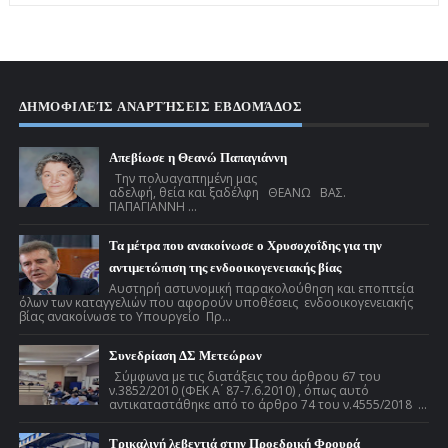
ΔΗΜΟΦΙΛΕΊΣ ΑΝΑΡΤΉΣΕΙΣ ΕΒΔΟΜΆΔΟΣ
Απεβίωσε η Θεανώ Παπαγιάννη
Την πολυαγαπημένη μας
αδελφή, θεία και ξαδέλφη ΘΕΑΝΩ ΒΑΣ.
ΠΑΠΑΓΙΑΝΝΗ ...
Τα μέτρα που ανακοίνωσε ο Χρυσοχοΐδης για την
αντιμετώπιση της ενδοοικογενειακής βίας
Αυστηρή αστυνομική παρακολούθηση και εποπτεία
όλων των καταγγελιών που αφορούν υποθέσεις ενδοοικογενειακής
βίας ανακοίνωσε το Υπουργείο Πρ...
Συνεδρίαση ΔΣ Μετεώρων
Σύμφωνα με τις διατάξεις του άρθρου 67 του
ν.3852/2010 (ΦΕΚ Α ́ 87-7.6.2010) , όπως αυτό
αντικαταστάθηκε από το άρθρο 74 του ν.4555/2018 ...
Τρικαλινή λεβεντιά στην Προεδρική Φρουρά