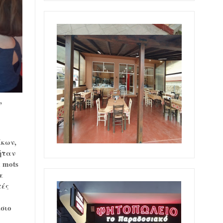
,
ίκων
,
ήταν
x mots
ε
τές
σιο