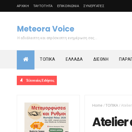
ΑΡΧΙΚΗ
ΤΑΥΤΟΤΗΤΑ
ΕΠΙΚΟΙΝΩΝΙΑ
ΣΥΝΕΡΓΑΤΕΣ
Meteora Voice
Η αδιάλειπτη και απρόσκοπτη ενημέρωση σας...
ΤΟΠΙΚΑ
ΕΛΛΑΔΑ
ΔΙΕΘΝΗ
ΠΑΡΑΠ
Τελευταίες Ειδήσεις
Home
/
ΤΟΠΙΚΑ
/
Atelie
Atelier