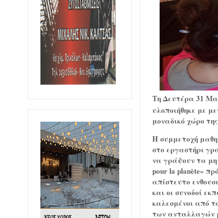
Τη Δευτέρα 31
Μαρ
υλοποιήθηκε με με
μοναδικό χώρο τη
Η συμμετοχή μαθ
στο εργαστήρι γρα
να γράψουν τα μη
pour la planète»
πρό
απίστευτο ενθουσ
και
οι
συνοδοί
εκπα
καλεσμένοι από 
των ανταλλαγών 