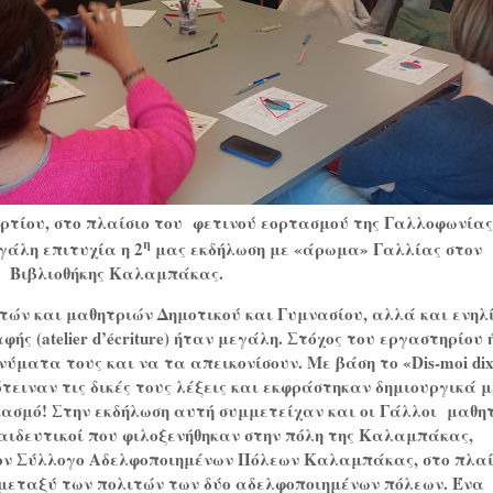
τίου, στο πλαίσιο του φετινού εορτασμού της Γαλλοφωνίας
η
γάλη επιτυχία η 2
μας εκδήλωση με «άρωμα» Γαλλίας στον
ς Βιβλιοθήκης Καλαμπάκας.
ητών
και
μαθητριών
Δημοτικού
και
Γυμνασίου
,
αλλά και ενηλ
φής (
atelier
d
’é
criture
) ήταν μεγάλη.
Στόχος του εργαστηρίου
νύματα τους και να τα απεικονίσουν
.
Με
βάση το «Dis-moi di
τειναν τις δικές τους λέξεις και εκφράστηκαν δημιουργικά μ
ιασμό
!
Στην εκδήλωση αυτή συμμετείχαν και οι Γάλλοι μαθη
ιδευτικοί που φιλοξενήθηκαν στην πόλη της Καλαμπάκας
,
τον Σύλλογο Αδελφοποιημένων Πόλεων Καλαμπάκας
,
στο πλαί
μεταξύ των πολιτών των
δύο
αδελφοποιημένων πόλεων. Ένα