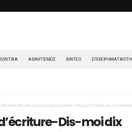
ΟΛΙΤΙΚΑ
ΑΘΛΗΤΙΣΜΟΣ
ΒΙΝΤΕΟ
ΕΠΙΧΕΙΡΗΜΑΤΙΚΟΤ
r d’écriture-Dis-moi dix mots pour la planète ! Πες μου 10 λέξεις για τον πλανήτ
 d’écriture-Dis-moi dix