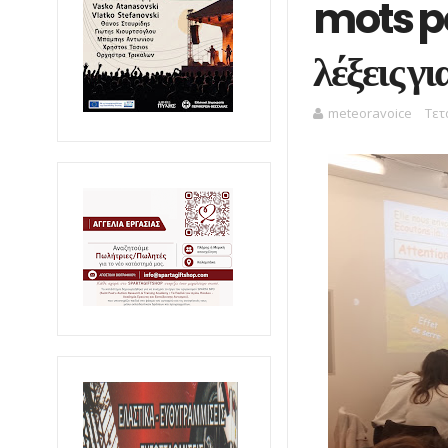
mots po
λέξεις γ
meteoravoice
Τετ