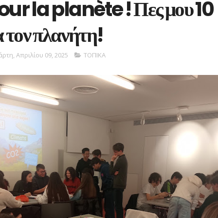
ur la planète ! Πες μου 10
ια τον πλανήτη!
άρτη, Απριλίου 09, 2025
ΤΟΠΙΚΑ