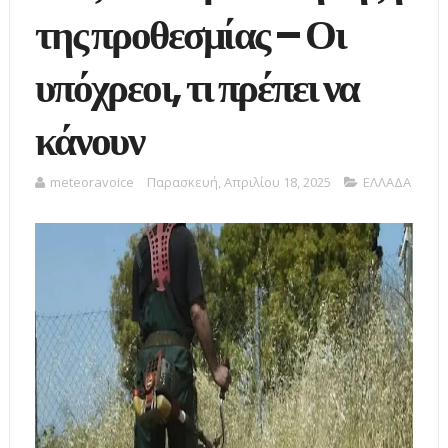
της προθεσμίας – Οι
υπόχρεοι, τι πρέπει να
κάνουν
meteoravoice
Παρασκευή, Απριλίου 18, 2025
ΕΛΛΑΔΑ