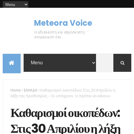
Meteora Voice
Η αδιάλειπτη και απρόσκοπτη
ενημέρωση σας...
Home
/
ΕΛΛΑΔΑ
/
Καθαρισμοί οικοπέδων: Στις 30 Απριλίου η
λήξη της προθεσμίας – Οι υπόχρεοι, τι πρέπει να κάνουν
Καθαρισμοί οικοπέδων:
Στις 30 Απριλίου η λήξη