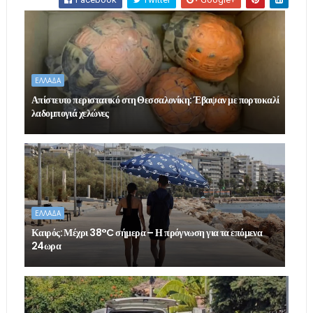
ΕΛΛΑΔΑ
Απίστευτο περιστατικό στη Θεσσαλονίκη: Έβαψαν με πορτοκαλί
λαδομπογιά χελώνες
ΕΛΛΑΔΑ
Καιρός: Μέχρι 38°C σήμερα – Η πρόγνωση για τα επόμενα
24ωρα