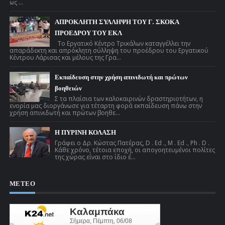
ως ...
ΑΠΡΟΚΛΗΤΗ ΣΥΛΛΗΨΗ ΤΟΥ Γ. ΣΚΟΚΑ
ΠΡΟΕΔΡΟΥ ΤΟΥ ΕΚΛ
Το Εργατικό Κέντρο Τρικάλων καταγγέλλει την
απαράδεκτη και απρόκλητη σύλληψη του προέδρου του Εργατικού
Κέντρου Λάρισας και μέλους της Γρα...
Εκπαίδευση στην χρήση απινιδωτή και πρώτων
βοηθειών
Σ τα πλαίσια των καλοκαιρινών δραστηριοτήτων, η
ενορία μας διοργάνωσε για τέταρτη φορά εκπαίδευση πάνω στην
χρήση απινιδωτή και πρώτων βοηθε...
Η ΠΥΡΙΝΗ ΚΟΛΑΣΗ
Γράφει ο Δρ. Κώστας Πατέρας, D . Ed ., M . Ed ., Ph . D .
Κάθε χρόνο, τέτοια εποχή, οι απογοητευμένοι πολίτες
της χώρας είναι στο ίδιο έ...
ΜΕΤΕΟ