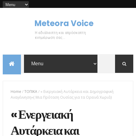
Meteora Voice
Η αδιάλειπτη και απρόσκοπτη
ενημέρωση σας...
Home
/
ΤΟΠΙΚΑ
/
« Ενεργειακή Αυτάρκεια και Δημογραφική
Αναγέννηση»{ Μια Πρόταση Ουσίας για τα Ορεινά Χωριά}
« Ενεργειακή
Αυτάρκεια και