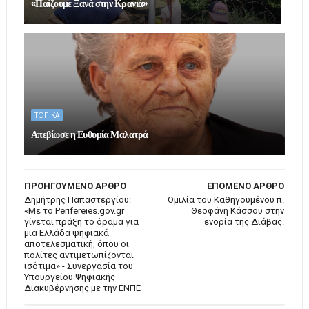
«Παίζουμε Ξανά στην Κρανιά»
ΤΟΠΙΚΑ
Απεβίωσε η Ευθυμία Μαλατρά
ΠΡΟΗΓΟΥΜΕΝΟ ΑΡΘΡΟ
ΕΠΟΜΕΝΟ ΑΡΘΡΟ
Δημήτρης Παπαστεργίου:
Ομιλία του Καθηγουμένου π.
«Με το Perifereies.gov.gr
Θεοφάνη Κάσσου στην
γίνεται πράξη το όραμα για
ενορία της Διάβας.
μια Ελλάδα ψηφιακά
αποτελεσματική, όπου οι
πολίτες αντιμετωπίζονται
ισότιμα» - Συνεργασία του
Υπουργείου Ψηφιακής
Διακυβέρνησης με την ΕΝΠΕ