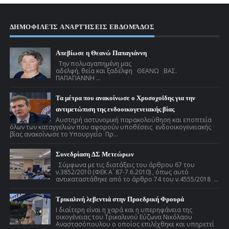
ΔΗΜΟΦΙΛΕΊΣ ΑΝΑΡΤΉΣΕΙΣ ΕΒΔΟΜΆΔΟΣ
Απεβίωσε η Θεανώ Παπαγιάννη
Την πολυαγαπημένη μας
αδελφή, θεία και ξαδέλφη ΘΕΑΝΩ ΒΑΣ.
ΠΑΠΑΓΙΑΝΝΗ ...
Τα μέτρα που ανακοίνωσε ο Χρυσοχοΐδης για την
αντιμετώπιση της ενδοοικογενειακής βίας
Αυστηρή αστυνομική παρακολούθηση και εποπτεία
όλων των καταγγελιών που αφορούν υποθέσεις ενδοοικογενειακής
βίας ανακοίνωσε το Υπουργείο Πρ...
Συνεδρίαση ΔΣ Μετεώρων
Σύμφωνα με τις διατάξεις του άρθρου 67 του
ν.3852/2010 (ΦΕΚ Α ́ 87-7.6.2010) , όπως αυτό
αντικαταστάθηκε από το άρθρο 74 του ν.4555/2018 ...
Τρικαλινή λεβεντιά στην Προεδρική Φρουρά
Ι διαίτερη είναι η χαρά και η υπερηφάνεια της
οικογένειας του Τρικαλινού Εύζωνα Νικόλαου
Αναστασόπουλου ο οποίος επιλέχθηκε και υπηρετεί