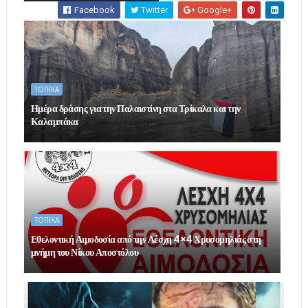
Facebook
Twitter
Google+
ΤΟΠΙΚΑ
Ημέρα δράσης για την Παλαιστίνη στα Τρίκαλα και την
Καλαμπάκα
ΤΟΠΙΚΑ
Εθελοντική Αιμοδοσία από την Λέσχη 4×4 Χρυσομηλιάς στη
μνήμη του Νίκου Αποστόλου