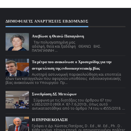
ΔΗΜΟΦΙΛΕΊΣ ΑΝΑΡΤΉΣΕΙΣ ΕΒΔΟΜΆΔΟΣ
Απεβίωσε η Θεανώ Παπαγιάννη
Την πολυαγαπημένη μας
αδελφή, θεία και ξαδέλφη ΘΕΑΝΩ ΒΑΣ.
ΠΑΠΑΓΙΑΝΝΗ ...
Τα μέτρα που ανακοίνωσε ο Χρυσοχοΐδης για την
αντιμετώπιση της ενδοοικογενειακής βίας
Αυστηρή αστυνομική παρακολούθηση και εποπτεία
όλων των καταγγελιών που αφορούν υποθέσεις ενδοοικογενειακής
βίας ανακοίνωσε το Υπουργείο Πρ...
Συνεδρίαση ΔΣ Μετεώρων
Σύμφωνα με τις διατάξεις του άρθρου 67 του
ν.3852/2010 (ΦΕΚ Α ́ 87-7.6.2010) , όπως αυτό
αντικαταστάθηκε από το άρθρο 74 του ν.4555/2018 ...
Η ΠΥΡΙΝΗ ΚΟΛΑΣΗ
Γράφει ο Δρ. Κώστας Πατέρας, D . Ed ., M . Ed ., Ph . D .
Κάθε χρόνο, τέτοια εποχή, οι απογοητευμένοι πολίτες