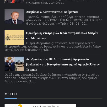
της χώρας είναι στο ίδιο έ...
Απεβίωσε ο Κωνσταντίνος Γκούμπλιας
Τον πολυαγαπημένο μας σύζυγο, πατέρα, παππού,
αδελφό και θείο ΚΩΝΣΤΑΝΤΙΝΟ ΓΚΟΥΜΠΛΙΑ ΕΤΩΝ 77
Θανόντα κηδεύουμε την Τρίτη 04 – 08 – 20...
Προκήρυξη Υποτροφιών Ιεράς Μητροπόλεως Σταγών
και Μετεώρων
Η Ιερά Μητρόπολις Σταγών και Μετεώρων, διά της
Μητροπολιτικής Ακαδημίας Θεολογικών και Ιστορικών Μελετών Αγίων
Μετεώρων, επιδεικνύοντας ειδι...
Αντιδράσεις στις ΗΠΑ – Επιστολή Αμερικανών
βουλευτών στο Κογκρέσο κατά της πώλησης F-35 στην
Τουρκία
Ομάδα Δημοκρατικών βουλευτών ζήτησε την κατάθεση ψηφίσματος
αποδοκιμασίας για την πώληση των F-35 στην Τουρκία, ενώ ομάδα
Ρεπουμπλικανών βου...
ΜΕΤΕΟ