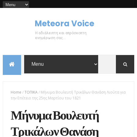
Meteora Voice
Η αδιάλειπτη και απρόσκοπτη
ενημέρωση σας...
Home
/
ΤΟΠΙΚΑ
/
Μήνυμα Βουλευτή Τρικάλων Θανάση Λιούτα για
την Επέτειο της 25ης Μαρτίου του 1821
Μήνυμα Βουλευτή
Τρικάλων Θανάση