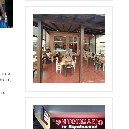
 τα 5
ύνσεις
των