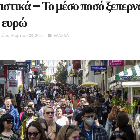
στικά – Το μέσο ποσό ξεπερν
0 ευρώ
τέρα, Μαρτίου 03, 2025
ΕΛΛΑΔΑ