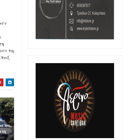
ουν
ι
τη
ουν τη
άπαξ
σε
ρα του
ι τη