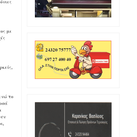
όνιες
ος με
χές
ρκείς,
ενώ το
ποσά
α
ουν
ι,