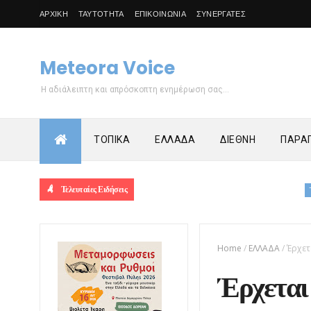
ΑΡΧΙΚΗ
ΤΑΥΤΟΤΗΤΑ
ΕΠΙΚΟΙΝΩΝΙΑ
ΣΥΝΕΡΓΑΤΕΣ
Meteora Voice
Η αδιάλειπτη και απρόσκοπτη ενημέρωση σας...
ΤΟΠΙΚΑ
ΕΛΛΑΔΑ
ΔΙΕΘΝΗ
ΠΑΡΑΠ
Τελευταίες Ειδήσεις
ΤΟΠΙΚΑ
Λα
Home
/
ΕΛΛΑΔΑ
/
Έρχετ
Έρχεται