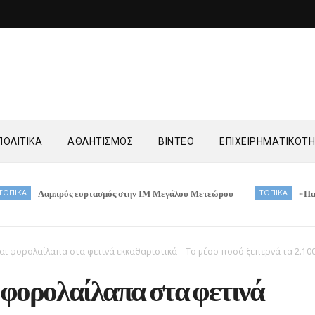
ΟΛΙΤΙΚΑ
ΑΘΛΗΤΙΣΜΟΣ
ΒΙΝΤΕΟ
ΕΠΙΧΕΙΡΗΜΑΤΙΚΟΤ
μπρός εορτασμός στην ΙΜ Μεγάλου Μετεώρου
ΤΟΠΙΚΑ
«Παίζουμε Ξανά
αι φορολαίλαπα στα φετινά εκκαθαριστικά – Το μέσο ποσό ξεπερνά τα 2.10
 φορολαίλαπα στα φετινά