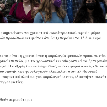
ος σημειώνουν τα χρεωστικά εκκαθαριστικά, αφού ο φόρος
ών προσώπων εκτιμάται ότι θα ξεπεράσει τα 15 δισ. ευρώ.
ι να είναι η χρονιά όπου η φορολογία φυσικών προσώπων θα
ορικά επίπεδα, με τα χρεωστικά εκκαθαριστικά να ξεπερνούν
ρώ. Η αύξηση των εισοδημάτων, οι νέες φορολογικές επιβαρ
οσαρμογής των φορολογικών κλιμακίων στον πληθωρισμό
 ασφυκτικό πλαίσιο για φορολογούμενους, ιδιοκτήτες ακινή
παγγελματίες.
θούν περισσότερο;