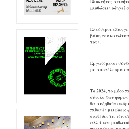
Ιδιοκτήτες ακινήτ
μισθώσεις οδηγεί 
Ελεύθεροι επαγγε
βάση τον κατώτατο
τους.
Εργαζόμενοι συντ
με αποτέλεσμα επι
Το 2024, το μέσο 
σύνολο των φόρων 
θα αυξηθούν ακόμα
πιθανές μειώσεις 
διαθέσει τις ιδιο
αλλά και μισθωτοί
περιμένουν τα πι