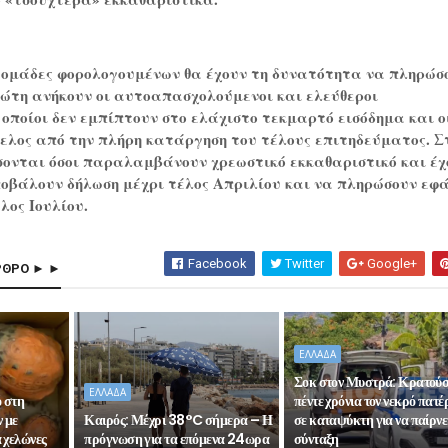
ο ομάδες φορολογουμένων θα έχουν τη δυνατότητα να πληρώσ
ρώτη ανήκουν οι αυτοαπασχολούμενοι και ελεύθεροι
οποίοι δεν εμπίπτουν στο ελάχιστο τεκμαρτό εισόδημα και ο
φελος από την πλήρη κατάργηση του τέλους επιτηδεύματος. Σ
ονται όσοι παραλαμβάνουν χρεωστικό εκκαθαριστικό και έχ
οβάλουν δήλωση μέχρι τέλος Απριλίου και να πληρώσουν εφ
λος Ιουλίου.
Facebook
Twitter
Google+
ΡΘΡΟ ► ►
ΕΛΛΑΔΑ
Σοκ στον Μυστρά: Κρατού
ΕΛΛΑΔΑ
ό στη
πέντε χρόνια τον νεκρό πατέ
 με
Καιρός: Μέχρι 38°C σήμερα – Η
σε καταψύκτη για να παίρνε
 χελώνες
πρόγνωση για τα επόμενα 24ωρα
σύνταξη