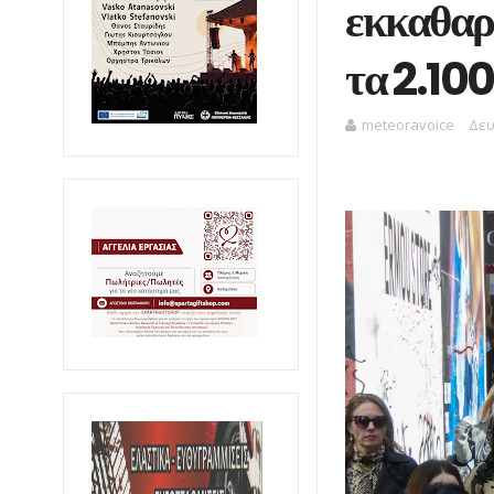
εκκαθαρι
τα 2.10
meteoravoice
Δευ