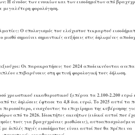
ων: Η άνοδος των ενοικίων και των εισοδημάτων από βραχυχρ
σε μεγαλύτερη φορολόγηση.
λματίες: Ο υπολογισμός του ελάχιστου τεκμαρτού εισοδήματ
 μισθό σημαίνει σημαντικές αυξήσεις στις δηλωμένες αποδο
αξιούχοι: Οι παρακρατήσεις του 2024 αποδεικνύονται ανεπα
πλέον επιβαρύνσεις στη φετινή φορολογική τους δήλωση.
ποσό χρεωστικού εκκαθαριστικού ξεπέρνα τα 2.100-2.200 ευρώ 
από τις δηλώσεις έφτασε τα 4,8 δισ. ευρώ. Το 2025 αυτά τα 
 περισσότερο, ενισχύοντας το επιχείρημα της κυβέρνησης γι
φόρων από το 2026. Ιδιοκτήτες ακινήτων (ειδικά αυτοί που έχ
κτησίες τους για βραχυχρόνιες μισθώσεις), αυτοαπασχολούμενο
 με διπλές πηγές εισοδήματος είναι αυτοί που θα πρέπει να
ο «τσουχτερά» εκκαθαριστικά.