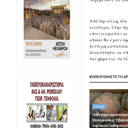
Από την άλλη, δύ
λιγότερα. Στην π
επαγγελματίες οι 
οποίοι θα έχουν ό
δεύτερη κατατάσσ
δυνατότητα να υπ
τον φόρο έως το τέ
ΚΟΙΝΟΠΟΙΗΣΤΕ ΤΟ Α
ΕΛΛΑΔΑ
Απίστευτο περιστατικ
Θεσσαλονίκη: Έβαψαν
πορτοκαλί λαδομπογιά