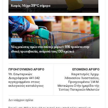
Καιρός: Μέχρι 39°C σήμερα
ΕΛΛΑΔΑ
Νέες μειώσεις τιμών στα σούπερ μάρκετ: 916 προϊόντα στην
εθνική πρωτοβουλία, ανάμεσά τους 130 σχολικά
ΠΡΟΗΓΟΥΜΕΝΟ ΑΡΘΡΟ
ΕΠΟΜΕΝΟ ΑΡΘΡΟ
Υπ. Εσωτερικών:
Χαιρετισμός Ἀρχιμ.
Διαγράφηκαν 441.042
Ἀθανασίου Ἀναστασίου,
εγγεγραμμένοι στους
Προηγουμένου Ἱ.Μ.Μ.
εκλογικούς καταλόγους
Μετεώρου Στήν ἡμερίδα τῆς
Ἑστίας Πατερικῶν Μελετῶν
Δεν υπάρχουν σχόλια