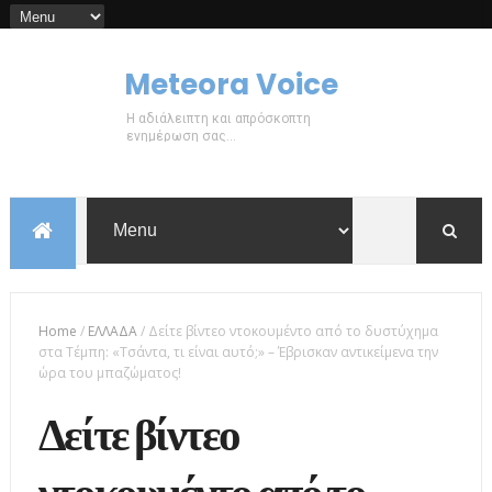
Meteora Voice
Η αδιάλειπτη και απρόσκοπτη
ενημέρωση σας...
Home
/
ΕΛΛΑΔΑ
/
Δείτε βίντεο ντοκουμέντο από το δυστύχημα
στα Τέμπη: «Τσάντα, τι είναι αυτό;» – Έβρισκαν αντικείμενα την
ώρα του μπαζώματος!
Δείτε βίντεο