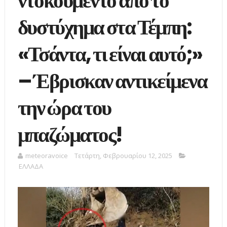
ντοκουμέντο από το
δυστύχημα στα Τέμπη:
«Τσάντα, τι είναι αυτό;»
– Έβρισκαν αντικείμενα
την ώρα του
μπαζώματος!
meteoravoice
Τετάρτη, Φεβρουαρίου 12, 2025
ΕΛΛΑΔΑ