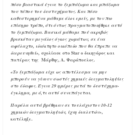
πόσο βιαστικά έγινε το ξεμπάζωμα και μπάζωμα
του τόπου του δυστυχήματος. Και πόσο
καθυστερημένα μάθαμε όλοι εμείς, με τον πιο
επίσημο τρόπο, ότι όντως πραγματοποιήθηκε αυτό
το ξεμπάζωμα. Βασικά μάθαμε πού ακριβώς
βρισκόταν μεγάλος όγκος χωμάτων, σε ένα
αφύλαχτο, ιδιόκτητο οικόπεδο που θα έπρεπε να
σχολίασε στο Star ο δικηγόρος και
διερευνηθεί»,
πατέρας της Μάρθης, Α. Ψαρόπουλος.
«Το ξεμπάζωμα είχε ως αποτέλεσμα να μην
μπορούν να γίνουν σωστές χημικές δειγματοληψίες
στο έδαφος. Έγινε 29 ημέρες μετά το δυστύχημα-
έγκλημα, με ό,τι αυτό συνεπάγεται.
Παρόλα αυτά βρέθηκαν σε τουλάχιστον 10-12
,
χημικών δειγματοληψιών, ίχνη διαλυτών»
κατέληξε.