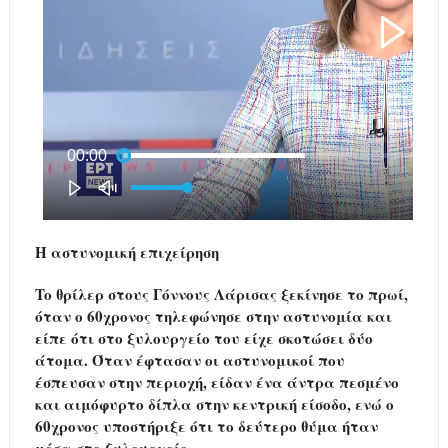
Η αστυνομική επιχείρηση
To θρίλερ στους Γόννους Λάρισας ξεκίνησε το πρωί,
όταν ο 60χρονος τηλεφώνησε στην αστυνομία και
είπε ότι στο ξυλουργείο του είχε σκοτώσει δύο
άτομα. Όταν έφτασαν οι αστυνομικοί που
έσπευσαν στην περιοχή, είδαν ένα άντρα πεσμένο
και αιμόφυρτο δίπλα στην κεντρική είσοδο, ενώ ο
60χρονος υποστήριξε ότι το δεύτερο θύμα ήταν