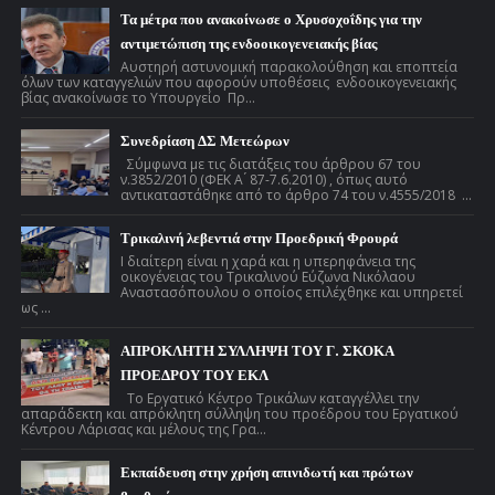
Τα μέτρα που ανακοίνωσε ο Χρυσοχοΐδης για την
αντιμετώπιση της ενδοοικογενειακής βίας
Αυστηρή αστυνομική παρακολούθηση και εποπτεία
όλων των καταγγελιών που αφορούν υποθέσεις ενδοοικογενειακής
βίας ανακοίνωσε το Υπουργείο Πρ...
Συνεδρίαση ΔΣ Μετεώρων
Σύμφωνα με τις διατάξεις του άρθρου 67 του
ν.3852/2010 (ΦΕΚ Α ́ 87-7.6.2010) , όπως αυτό
αντικαταστάθηκε από το άρθρο 74 του ν.4555/2018 ...
Τρικαλινή λεβεντιά στην Προεδρική Φρουρά
Ι διαίτερη είναι η χαρά και η υπερηφάνεια της
οικογένειας του Τρικαλινού Εύζωνα Νικόλαου
Αναστασόπουλου ο οποίος επιλέχθηκε και υπηρετεί
ως ...
ΑΠΡΟΚΛΗΤΗ ΣΥΛΛΗΨΗ ΤΟΥ Γ. ΣΚΟΚΑ
ΠΡΟΕΔΡΟΥ ΤΟΥ ΕΚΛ
Το Εργατικό Κέντρο Τρικάλων καταγγέλλει την
απαράδεκτη και απρόκλητη σύλληψη του προέδρου του Εργατικού
Κέντρου Λάρισας και μέλους της Γρα...
Εκπαίδευση στην χρήση απινιδωτή και πρώτων