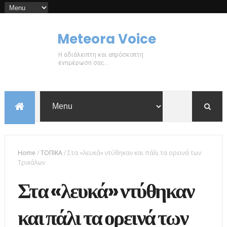
Meteora Voice
Η αδιάλειπτη και απρόσκοπτη
ενημέρωση σας...
Home
/
ΤΟΠΙΚΑ
/
Στα «λευκά» ντύθηκαν και πάλι τα ορεινά των
Τρικάλων
Στα «λευκά» ντύθηκαν
και πάλι τα ορεινά των