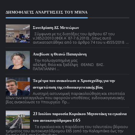
ΔΗΜΟΦΙΛΕΊΣ ΑΝΑΡΤΉΣΕΙΣ ΤΟΥ ΜΉΝΑ
Συνεδρίαση ΔΣ Μετεώρων
Σύμφωνα με τις διατάξεις του άρθρου 67 του
ν.3852/2010 (ΦΕΚ Α ́ 87-7.6.2010) , όπως αυτό
αντικαταστάθηκε από το άρθρο 74 του ν.4555/2018 ...
Απεβίωσε η Θεανώ Παπαγιάννη
Την πολυαγαπημένη μας
αδελφή, θεία και ξαδέλφη ΘΕΑΝΩ ΒΑΣ.
ΠΑΠΑΓΙΑΝΝΗ ...
Τα μέτρα που ανακοίνωσε ο Χρυσοχοΐδης για την
αντιμετώπιση της ενδοοικογενειακής βίας
Αυστηρή αστυνομική παρακολούθηση και εποπτεία
όλων των καταγγελιών που αφορούν υποθέσεις ενδοοικογενειακής
βίας ανακοίνωσε το Υπουργείο Πρ...
23 Ιουλίου παρουσία Κυριάκου Μητσοτάκη τα εγκαίνια
του αυτοκινητόδρομου Ε65
Τα εγκαίνια και η παράδοση του τελευταίου βόρειου
τμήματος του αυτοκινητόδρομου Ε65 (από την Καλαμπάκα έως την