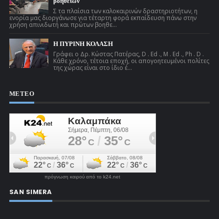
βοηθειών
Σ τα πλαίσια των καλοκαιρινών δραστηριοτήτων, η
ενορία μας διοργάνωσε για τέταρτη φορά εκπαίδευση πάνω στην
χρήση απινιδωτή και πρώτων βοηθε...
Η ΠΥΡΙΝΗ ΚΟΛΑΣΗ
Γράφει ο Δρ. Κώστας Πατέρας, D . Ed ., M . Ed ., Ph . D .
Κάθε χρόνο, τέτοια εποχή, οι απογοητευμένοι πολίτες
της χώρας είναι στο ίδιο έ...
ΜΕΤΕΟ
πρόγνωση καιρού από το k24.net
SAN SIMERA