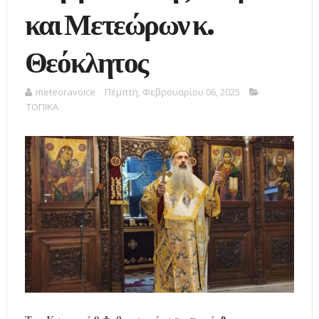
και Μετεώρων κ.
Θεόκλητος
meteoravoice
Πέμπτη, Φεβρουαρίου 06, 2025
ΤΟΠΙΚΑ