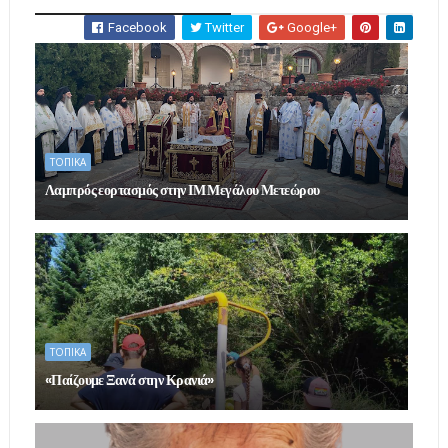
Facebook
Twitter
Google+
ΤΟΠΙΚΑ
Λαμπρός εορτασμός στην ΙΜ Μεγάλου Μετεώρου
ΤΟΠΙΚΑ
«Παίζουμε Ξανά στην Κρανιά»