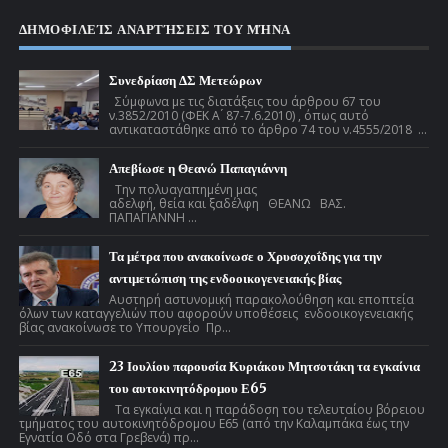
ΔΗΜΟΦΙΛΕΊΣ ΑΝΑΡΤΉΣΕΙΣ ΤΟΥ ΜΉΝΑ
Συνεδρίαση ΔΣ Μετεώρων
Σύμφωνα με τις διατάξεις του άρθρου 67 του
ν.3852/2010 (ΦΕΚ Α ́ 87-7.6.2010) , όπως αυτό
αντικαταστάθηκε από το άρθρο 74 του ν.4555/2018 ...
Απεβίωσε η Θεανώ Παπαγιάννη
Την πολυαγαπημένη μας
αδελφή, θεία και ξαδέλφη ΘΕΑΝΩ ΒΑΣ.
ΠΑΠΑΓΙΑΝΝΗ ...
Τα μέτρα που ανακοίνωσε ο Χρυσοχοΐδης για την
αντιμετώπιση της ενδοοικογενειακής βίας
Αυστηρή αστυνομική παρακολούθηση και εποπτεία
όλων των καταγγελιών που αφορούν υποθέσεις ενδοοικογενειακής
βίας ανακοίνωσε το Υπουργείο Πρ...
23 Ιουλίου παρουσία Κυριάκου Μητσοτάκη τα εγκαίνια
του αυτοκινητόδρομου Ε65
Τα εγκαίνια και η παράδοση του τελευταίου βόρειου
τμήματος του αυτοκινητόδρομου Ε65 (από την Καλαμπάκα έως την
Εγνατία Οδό στα Γρεβενά) πρ...