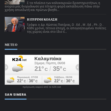
Σ τα πλαίσια των καλοκαιρινών δραστηριοτήτων, η
ενορία μας διοργάνωσε για τέταρτη φορά εκπαίδευση πάνω στην
χρήση απινιδωτή και πρώτων βοηθε...
Η ΠΥΡΙΝΗ ΚΟΛΑΣΗ
Γράφει ο Δρ. Κώστας Πατέρας, D . Ed ., M . Ed ., Ph . D .
Κάθε χρόνο, τέτοια εποχή, οι απογοητευμένοι πολίτες
της χώρας είναι στο ίδιο έ...
ΜΕΤΕΟ
πρόγνωση καιρού από το k24.net
SAN SIMERA