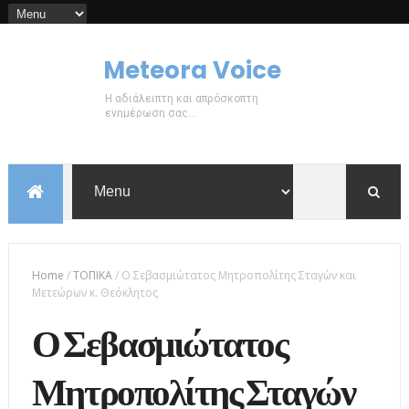
Meteora Voice
Η αδιάλειπτη και απρόσκοπτη
ενημέρωση σας...
Home
/
ΤΟΠΙΚΑ
/
Ο Σεβασμιώτατος Μητροπολίτης Σταγών και
Μετεώρων κ. Θεόκλητος
Ο Σεβασμιώτατος
Μητροπολίτης Σταγών