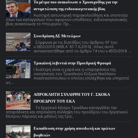
Τα μέτρα που ανακοίνωσε ο Χρυσοχοΐδης για την
αντιμετώπιση της ενδοοικογενειακής βίας
Αυστηρή αστυνομική παρακολούθηση και εποπτεία
όλων των καταγγελιών που αφορούν υποθέσεις ενδοοικογενειακής
βίας ανακοίνωσε το Υπουργείο Πρ...
Συνεδρίαση ΔΣ Μετεώρων
Σύμφωνα με τις διατάξεις του άρθρου 67 του
ν.3852/2010 (ΦΕΚ Α ́ 87-7.6.2010) , όπως αυτό
αντικαταστάθηκε από το άρθρο 74 του ν.4555/2018 ...
Τρικαλινή λεβεντιά στην Προεδρική Φρουρά
Ι διαίτερη είναι η χαρά και η υπερηφάνεια της
οικογένειας του Τρικαλινού Εύζωνα Νικόλαου
Αναστασόπουλου ο οποίος επιλέχθηκε και υπηρετεί
ως ...
ΑΠΡΟΚΛΗΤΗ ΣΥΛΛΗΨΗ ΤΟΥ Γ. ΣΚΟΚΑ
ΠΡΟΕΔΡΟΥ ΤΟΥ ΕΚΛ
Το Εργατικό Κέντρο Τρικάλων καταγγέλλει την
απαράδεκτη και απρόκλητη σύλληψη του προέδρου του Εργατικού
Κέντρου Λάρισας και μέλους της Γρα...
Εκπαίδευση στην χρήση απινιδωτή και πρώτων
βοηθειών