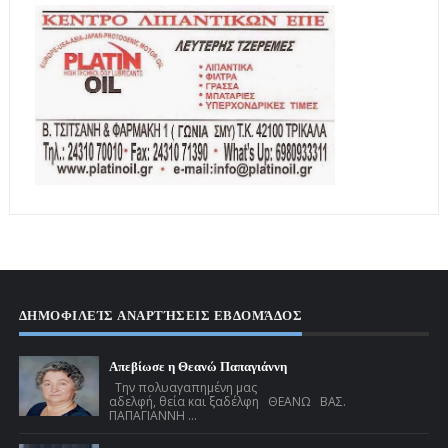
ΔΗΜΟΦΙΛΕΊΣ ΑΝΑΡΤΉΣΕΙΣ ΕΒΔΟΜΆΔΟΣ
Απεβίωσε η Θεανώ Παπαγιάννη
Την πολυαγαπημένη μας
αδελφή, θεία και ξαδέλφη ΘΕΑΝΩ ΒΑΣ.
ΠΑΠΑΓΙΑΝΝΗ ...