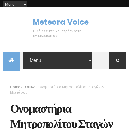
Meteora Voice
Η αδιάλειπτη και απρόσκοπτη
ενημέρωση σας...
Home
/
ΤΟΠΙΚΑ
/
Ονομαστήρια Μητροπολίτου Σταγών &
Μετεώρων
Ονομαστήρια
Μητροπολίτου Σταγών