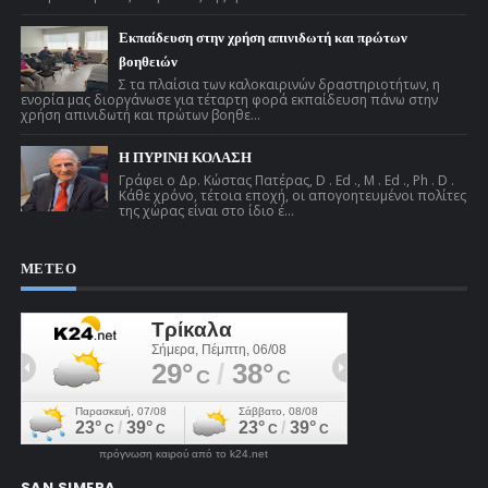
Εκπαίδευση στην χρήση απινιδωτή και πρώτων
βοηθειών
Σ τα πλαίσια των καλοκαιρινών δραστηριοτήτων, η
ενορία μας διοργάνωσε για τέταρτη φορά εκπαίδευση πάνω στην
χρήση απινιδωτή και πρώτων βοηθε...
Η ΠΥΡΙΝΗ ΚΟΛΑΣΗ
Γράφει ο Δρ. Κώστας Πατέρας, D . Ed ., M . Ed ., Ph . D .
Κάθε χρόνο, τέτοια εποχή, οι απογοητευμένοι πολίτες
της χώρας είναι στο ίδιο έ...
ΜΕΤΕΟ
πρόγνωση καιρού από το k24.net
SAN SIMERA