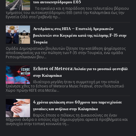
του αυτοκινητόδρομου Ε65
Τα εγκαίνια και η παράδοση του τελευταίου βόρειου
τμήματος του αυτοκινητόδρομου Ε65 (από την Καλαμπάκα έως την
Εγνατία Οδό στα Γρεβενά) πρ...
Αντιδράσεις στις ΗΠΑ – Επιστολή Αμερικανών
βουλευτών στο Κογκρέσο κατά της πώλησης F-35 στην
Τουρκία
Ομάδα Δημοκρατικών βουλευτών ζήτησε την κατάθεση ψηφίσματος
αποδοκιμασίας για την πώληση των F-35 στην Τουρκία, ενώ ομάδα
Ρεπουμπλικανών βου...
Echoes of Meteora:Αυλαία για το μουσικό φεστιβάλ
στην Καλαμπάκα
Ιδιαίτερα μεγάλη ήταν η συμμετοχή με την οποία
ξεκίνησε χθες το Echoes of Meteora Music Festival, στον Πολιτιστικό
Χώρο πρώην ΚΕΓΕ στα Μετέω...
4 χρόνια φυλάκιση στον 60χρονο που παρενεχλούσε
γυναίκες και ανήλικα στην Καλαμπάκα
Βαρύς έπεσε ο πέλεκυς τη Δικαιοσύνης σε έναν
60χρονο άνδρα ο οποίος είχε δημιουργήσει αρκετά προβλήματα και
ανησυχία στην τοπική κοινωνία τη...