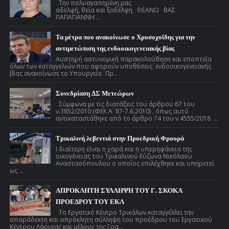
Την πολυαγαπημένη μας
αδελφή, θεία και ξαδέλφη ΘΕΑΝΩ ΒΑΣ.
ΠΑΠΑΓΙΑΝΝΗ ...
Τα μέτρα που ανακοίνωσε ο Χρυσοχοΐδης για την
αντιμετώπιση της ενδοοικογενειακής βίας
Αυστηρή αστυνομική παρακολούθηση και εποπτεία
όλων των καταγγελιών που αφορούν υποθέσεις ενδοοικογενειακής
βίας ανακοίνωσε το Υπουργείο Πρ...
Συνεδρίαση ΔΣ Μετεώρων
Σύμφωνα με τις διατάξεις του άρθρου 67 του
ν.3852/2010 (ΦΕΚ Α ́ 87-7.6.2010) , όπως αυτό
αντικαταστάθηκε από το άρθρο 74 του ν.4555/2018 ...
Τρικαλινή λεβεντιά στην Προεδρική Φρουρά
Ι διαίτερη είναι η χαρά και η υπερηφάνεια της
οικογένειας του Τρικαλινού Εύζωνα Νικόλαου
Αναστασόπουλου ο οποίος επιλέχθηκε και υπηρετεί
ως ...
ΑΠΡΟΚΛΗΤΗ ΣΥΛΛΗΨΗ ΤΟΥ Γ. ΣΚΟΚΑ
ΠΡΟΕΔΡΟΥ ΤΟΥ ΕΚΛ
Το Εργατικό Κέντρο Τρικάλων καταγγέλλει την
απαράδεκτη και απρόκλητη σύλληψη του προέδρου του Εργατικού
Κέντρου Λάρισας και μέλους της Γρα...