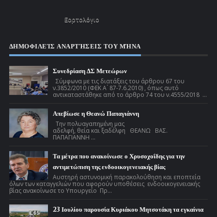
Εορτολόγιο
ΔΗΜΟΦΙΛΕΊΣ ΑΝΑΡΤΉΣΕΙΣ ΤΟΥ ΜΉΝΑ
Συνεδρίαση ΔΣ Μετεώρων
Σύμφωνα με τις διατάξεις του άρθρου 67 του
ν.3852/2010 (ΦΕΚ Α ́ 87-7.6.2010) , όπως αυτό
αντικαταστάθηκε από το άρθρο 74 του ν.4555/2018 ...
Απεβίωσε η Θεανώ Παπαγιάννη
Την πολυαγαπημένη μας
αδελφή, θεία και ξαδέλφη ΘΕΑΝΩ ΒΑΣ.
ΠΑΠΑΓΙΑΝΝΗ ...
Τα μέτρα που ανακοίνωσε ο Χρυσοχοΐδης για την
αντιμετώπιση της ενδοοικογενειακής βίας
Αυστηρή αστυνομική παρακολούθηση και εποπτεία
όλων των καταγγελιών που αφορούν υποθέσεις ενδοοικογενειακής
βίας ανακοίνωσε το Υπουργείο Πρ...
23 Ιουλίου παρουσία Κυριάκου Μητσοτάκη τα εγκαίνια