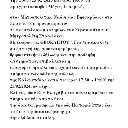
Tην Τρίτη 25-02-2025 και ώρα 18:00΄ θα
πραγματοποιηθεί Μέγας Εσπερινός
στον Μητροπολιτικό Ναό Αγίου Βησσαρίωνος στο
πλαίσιο του προγράμματος
των σεπτών ονομαστηρίων του Σεβασμιότατου
Μητροπολίτη Σταγών και
Μετεώρων κκ. ΘΕΟΚΛΗΤΟΥ".
Για την ακώλυτη
διεξαγωγή της προαναφερόμενης
θρησκευτικής εκδήλωσης και την πρόληψη
ατυχημάτων, επιβάλλεται η
απαγόρευση διέλευσης οχημάτων στα παρακάτω
τμήματα των οδών της πόλεως
της Καλαμπάκας κατά τις ώρες 17:30΄ - 19:00΄ της
25/02/2024, ως εξής :
Επί της οδού Ευθ. Βλαχάβα και συγκεκριμένα στο
τμήμα αυτής από το ύψος
της διασταύρωσης με την οδό Παπαφιλίππου έως
το ύψος της διασταύρωσης με
την οδό Δημ. Λιαπίδη.