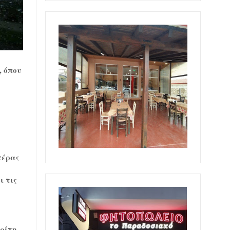
, όπου
τέρας
ι τις
Τρίτη