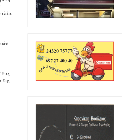
υ
σαλία
θμών
έτας
ω της