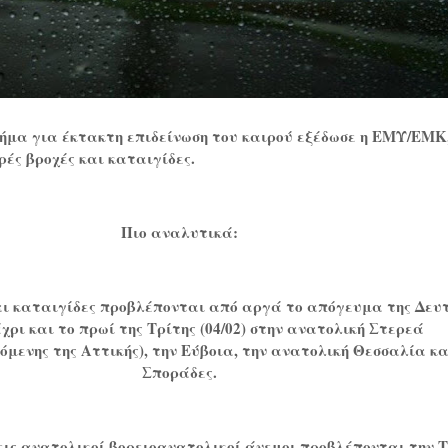
σήμα για έκτακτη επιδείνωση του καιρού εξέδωσε η ΕΜΥ/ΕΜΚ
ές βροχές και καταιγίδες.
Πιο αναλυτικά:
και καταιγίδες προβλέπονται από αργά το απόγευμα της Δευ
μέχρι και το πρωί της Τρίτης (04/02) στην ανατολική Στερεά
μενης της Αττικής), την Εύβοια, την ανατολική Θεσσαλία κα
Σποράδες.
ις ανατολικοί βορειοανατολικοί άνεμοι προβλέπονται την 