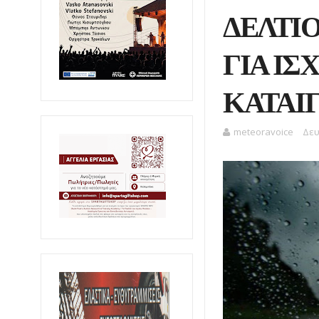
ΔΕΛΤΙ
ΓΙΑ ΙΣ
ΚΑΤΑΙΓ
meteoravoice
Δευ