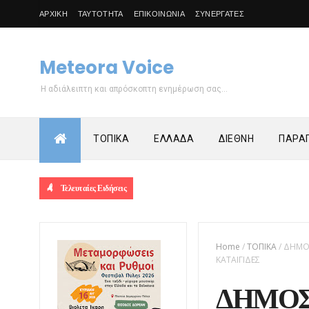
ΑΡΧΙΚΗ
ΤΑΥΤΟΤΗΤΑ
ΕΠΙΚΟΙΝΩΝΙΑ
ΣΥΝΕΡΓΑΤΕΣ
Meteora Voice
Η αδιάλειπτη και απρόσκοπτη ενημέρωση σας...
ΤΟΠΙΚΑ
ΕΛΛΑΔΑ
ΔΙΕΘΝΗ
ΠΑΡΑΠ
Τελευταίες Ειδήσεις
Home
/
ΤΟΠΙΚΑ
/
ΔΗΜΟΣ
ΚΑΤΑΙΓΙΔΕΣ
ΔΗΜΟΣ