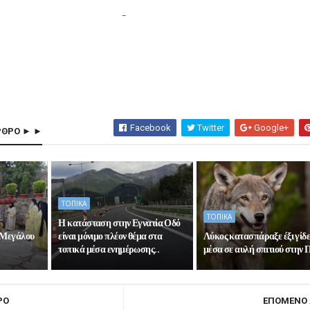
Facebook
Twitter
Google+
ΡΘΡΟ ► ►
ΤΟΠΙΚΑ
ΤΟΠΙΚΑ
Η κατάσταση στην Εγνατία Οδό
 Μεγάλου
είναι μόνιμο πλέον θέμα στα
Λύκος κατασπάραξε έξι γίδε
τοπικά μέσα ενημέρωσης..
μέσα σε αυλή σπιτιού στην
ΡΟ
ΕΠΟΜΕΝΟ