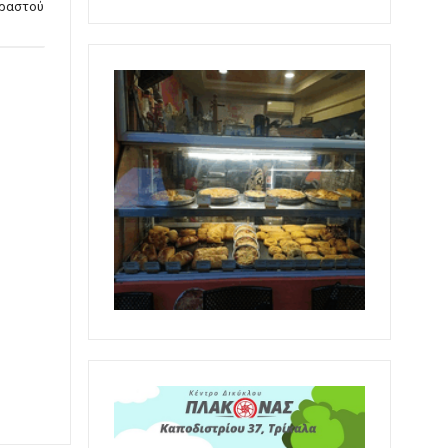
οραστού