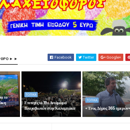
Facebook
Twitter
Google+
ΡΘΡΟ ► ►
ΤΟΠΙΚΑ
ια το
ΤΟΠΙΚΑ
Σάκη
Επιτυχες το 19ο Αντάμωμα
Βλαχαβιωτών στην Καλαμπάκα
« Ένας Δήμος 365 ημερών