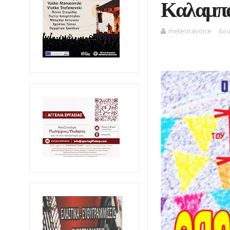
Καλαμπ
meteoravoice
Δευ