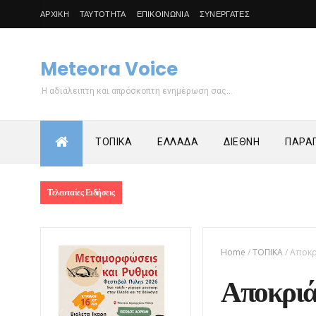
ΑΡΧΙΚΗ
ΤΑΥΤΟΤΗΤΑ
ΕΠΙΚΟΙΝΩΝΙΑ
ΣΥΝΕΡΓΑΤΕΣ
Meteora Voice
Η αδιάλειπτη και απρόσκοπτη ενημέρωση σας...
ΤΟΠΙΚΑ
ΕΛΛΑΔΑ
ΔΙΕΘΝΗ
ΠΑΡΑΠ
Τελευταίες Ειδήσεις
Home
/
ΤΟΠΙΚΑ
/
Αποκρ
Αποκριά