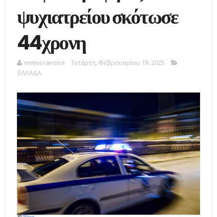
ψυχιατρείου σκότωσε
44χρονη
meteoravoice
Τετάρτη, Φεβρουαρίου 19, 2025
ΕΛΛΑΔΑ