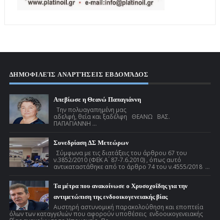
ΔΗΜΟΦΙΛΕΊΣ ΑΝΑΡΤΉΣΕΙΣ ΕΒΔΟΜΆΔΟΣ
Απεβίωσε η Θεανώ Παπαγιάννη
Την πολυαγαπημένη μας
αδελφή, θεία και ξαδέλφη ΘΕΑΝΩ ΒΑΣ.
ΠΑΠΑΓΙΑΝΝΗ ...
Συνεδρίαση ΔΣ Μετεώρων
Σύμφωνα με τις διατάξεις του άρθρου 67 του
ν.3852/2010 (ΦΕΚ Α ́ 87-7.6.2010) , όπως αυτό
αντικαταστάθηκε από το άρθρο 74 του ν.4555/2018 ...
Τα μέτρα που ανακοίνωσε ο Χρυσοχοΐδης για την
αντιμετώπιση της ενδοοικογενειακής βίας
Αυστηρή αστυνομική παρακολούθηση και εποπτεία
όλων των καταγγελιών που αφορούν υποθέσεις ενδοοικογενειακής