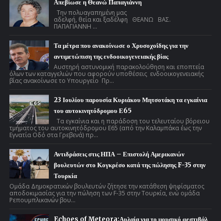
Απεβίωσε η Θεανώ Παπαγιάννη
Την πολυαγαπημένη μας
αδελφή, θεία και ξαδέλφη ΘΕΑΝΩ ΒΑΣ.
ΠΑΠΑΓΙΑΝΝΗ ...
Τα μέτρα που ανακοίνωσε ο Χρυσοχοΐδης για την
αντιμετώπιση της ενδοοικογενειακής βίας
Αυστηρή αστυνομική παρακολούθηση και εποπτεία
όλων των καταγγελιών που αφορούν υποθέσεις ενδοοικογενειακής
βίας ανακοίνωσε το Υπουργείο Πρ...
23 Ιουλίου παρουσία Κυριάκου Μητσοτάκη τα εγκαίνια
του αυτοκινητόδρομου Ε65
Τα εγκαίνια και η παράδοση του τελευταίου βόρειου
τμήματος του αυτοκινητόδρομου Ε65 (από την Καλαμπάκα έως την
Εγνατία Οδό στα Γρεβενά) πρ...
Αντιδράσεις στις ΗΠΑ – Επιστολή Αμερικανών
βουλευτών στο Κογκρέσο κατά της πώλησης F-35 στην
Τουρκία
Ομάδα Δημοκρατικών βουλευτών ζήτησε την κατάθεση ψηφίσματος
αποδοκιμασίας για την πώληση των F-35 στην Τουρκία, ενώ ομάδα
Ρεπουμπλικανών βου...
Echoes of Meteora:Αυλαία για το μουσικό φεστιβάλ