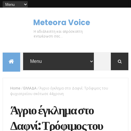
Meteora Voice
Η αδιάλειπτη και απρόσκοπτη
ενημέρωση σας...
Home
/
ΕΛΛΑΔΑ
/
Άγριο έγκλημα στο Δαφνί: Τρόφιμος του
ψυχιατρείου σκότωσε 44χρονη
Άγριο έγκλημα στο
Δαφνί: Τρόφιμος του