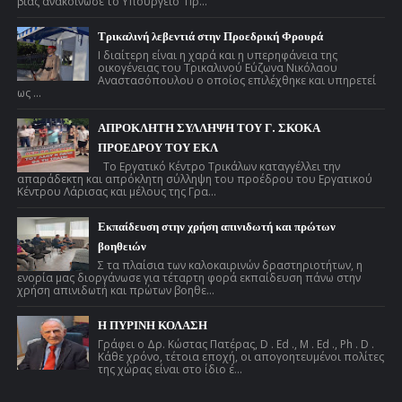
βίας ανακοίνωσε το Υπουργείο Πρ...
Τρικαλινή λεβεντιά στην Προεδρική Φρουρά
Ι διαίτερη είναι η χαρά και η υπερηφάνεια της
οικογένειας του Τρικαλινού Εύζωνα Νικόλαου
Αναστασόπουλου ο οποίος επιλέχθηκε και υπηρετεί
ως ...
ΑΠΡΟΚΛΗΤΗ ΣΥΛΛΗΨΗ ΤΟΥ Γ. ΣΚΟΚΑ
ΠΡΟΕΔΡΟΥ ΤΟΥ ΕΚΛ
Το Εργατικό Κέντρο Τρικάλων καταγγέλλει την
απαράδεκτη και απρόκλητη σύλληψη του προέδρου του Εργατικού
Κέντρου Λάρισας και μέλους της Γρα...
Εκπαίδευση στην χρήση απινιδωτή και πρώτων
βοηθειών
Σ τα πλαίσια των καλοκαιρινών δραστηριοτήτων, η
ενορία μας διοργάνωσε για τέταρτη φορά εκπαίδευση πάνω στην
χρήση απινιδωτή και πρώτων βοηθε...
Η ΠΥΡΙΝΗ ΚΟΛΑΣΗ
Γράφει ο Δρ. Κώστας Πατέρας, D . Ed ., M . Ed ., Ph . D .
Κάθε χρόνο, τέτοια εποχή, οι απογοητευμένοι πολίτες
της χώρας είναι στο ίδιο έ...