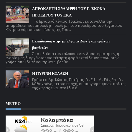
ΑΠΡΟΚΛΗΤΗ ΣΥΛΛΗΨΗ ΤΟΥ Γ. ΣΚΟΚΑ
ΠΡΟΕΔΡΟΥ ΤΟΥ ΕΚΛ
Το Εργατικό Κέντρο Τρικάλων καταγγέλλει την
απαράδεκτη και απρόκλητη σύλληψη του προέδρου του Εργατικού
Κέντρου Λάρισας και μέλους της Γρα...
Εκπαίδευση στην χρήση απινιδωτή και πρώτων
βοηθειών
Σ τα πλαίσια των καλοκαιρινών δραστηριοτήτων, η
ενορία μας διοργάνωσε για τέταρτη φορά εκπαίδευση πάνω στην
χρήση απινιδωτή και πρώτων βοηθε...
Η ΠΥΡΙΝΗ ΚΟΛΑΣΗ
Γράφει ο Δρ. Κώστας Πατέρας, D . Ed ., M . Ed ., Ph . D .
Κάθε χρόνο, τέτοια εποχή, οι απογοητευμένοι πολίτες
της χώρας είναι στο ίδιο έ...
ΜΕΤΕΟ