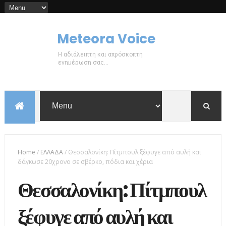
Meteora Voice
Η αδιάλειπτη και απρόσκοπτη
ενημέρωση σας...
Home
/
ΕΛΛΑΔΑ
/
Θεσσαλονίκη: Πίτμπουλ ξέφυγε από αυλή και
δάγκωσε 20χρονο σε σβέρκο, πόδια και χέρια
Θεσσαλονίκη: Πίτμπουλ
ξέφυγε από αυλή και