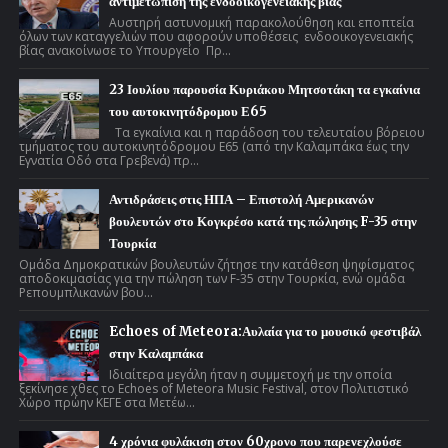
αντιμετώπιση της ενδοοικογενειακής βίας
Αυστηρή αστυνομική παρακολούθηση και εποπτεία
όλων των καταγγελιών που αφορούν υποθέσεις ενδοοικογενειακής
βίας ανακοίνωσε το Υπουργείο Πρ...
23 Ιουλίου παρουσία Κυριάκου Μητσοτάκη τα εγκαίνια
του αυτοκινητόδρομου Ε65
Τα εγκαίνια και η παράδοση του τελευταίου βόρειου
τμήματος του αυτοκινητόδρομου Ε65 (από την Καλαμπάκα έως την
Εγνατία Οδό στα Γρεβενά) πρ...
Αντιδράσεις στις ΗΠΑ – Επιστολή Αμερικανών
βουλευτών στο Κογκρέσο κατά της πώλησης F-35 στην
Τουρκία
Ομάδα Δημοκρατικών βουλευτών ζήτησε την κατάθεση ψηφίσματος
αποδοκιμασίας για την πώληση των F-35 στην Τουρκία, ενώ ομάδα
Ρεπουμπλικανών βου...
Echoes of Meteora:Αυλαία για το μουσικό φεστιβάλ
στην Καλαμπάκα
Ιδιαίτερα μεγάλη ήταν η συμμετοχή με την οποία
ξεκίνησε χθες το Echoes of Meteora Music Festival, στον Πολιτιστικό
Χώρο πρώην ΚΕΓΕ στα Μετέω...
4 χρόνια φυλάκιση στον 60χρονο που παρενεχλούσε