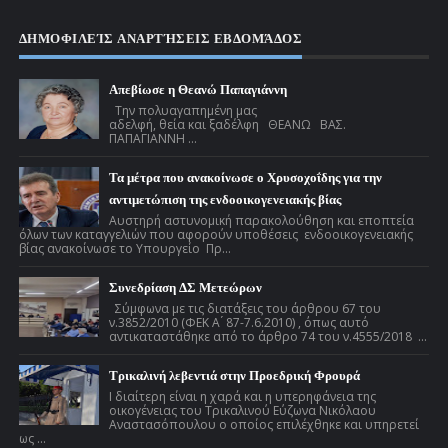
ΔΗΜΟΦΙΛΕΊΣ ΑΝΑΡΤΉΣΕΙΣ ΕΒΔΟΜΆΔΟΣ
Απεβίωσε η Θεανώ Παπαγιάννη
Την πολυαγαπημένη μας
αδελφή, θεία και ξαδέλφη ΘΕΑΝΩ ΒΑΣ.
ΠΑΠΑΓΙΑΝΝΗ ...
Τα μέτρα που ανακοίνωσε ο Χρυσοχοΐδης για την
αντιμετώπιση της ενδοοικογενειακής βίας
Αυστηρή αστυνομική παρακολούθηση και εποπτεία
όλων των καταγγελιών που αφορούν υποθέσεις ενδοοικογενειακής
βίας ανακοίνωσε το Υπουργείο Πρ...
Συνεδρίαση ΔΣ Μετεώρων
Σύμφωνα με τις διατάξεις του άρθρου 67 του
ν.3852/2010 (ΦΕΚ Α ́ 87-7.6.2010) , όπως αυτό
αντικαταστάθηκε από το άρθρο 74 του ν.4555/2018 ...
Τρικαλινή λεβεντιά στην Προεδρική Φρουρά
Ι διαίτερη είναι η χαρά και η υπερηφάνεια της
οικογένειας του Τρικαλινού Εύζωνα Νικόλαου
Αναστασόπουλου ο οποίος επιλέχθηκε και υπηρετεί
ως ...