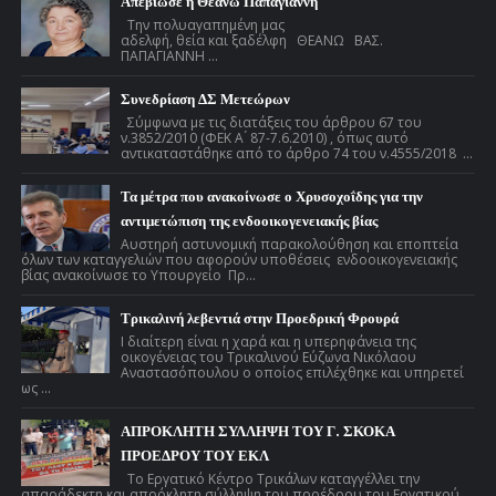
Απεβίωσε η Θεανώ Παπαγιάννη
Την πολυαγαπημένη μας
αδελφή, θεία και ξαδέλφη ΘΕΑΝΩ ΒΑΣ.
ΠΑΠΑΓΙΑΝΝΗ ...
Συνεδρίαση ΔΣ Μετεώρων
Σύμφωνα με τις διατάξεις του άρθρου 67 του
ν.3852/2010 (ΦΕΚ Α ́ 87-7.6.2010) , όπως αυτό
αντικαταστάθηκε από το άρθρο 74 του ν.4555/2018 ...
Τα μέτρα που ανακοίνωσε ο Χρυσοχοΐδης για την
αντιμετώπιση της ενδοοικογενειακής βίας
Αυστηρή αστυνομική παρακολούθηση και εποπτεία
όλων των καταγγελιών που αφορούν υποθέσεις ενδοοικογενειακής
βίας ανακοίνωσε το Υπουργείο Πρ...
Τρικαλινή λεβεντιά στην Προεδρική Φρουρά
Ι διαίτερη είναι η χαρά και η υπερηφάνεια της
οικογένειας του Τρικαλινού Εύζωνα Νικόλαου
Αναστασόπουλου ο οποίος επιλέχθηκε και υπηρετεί
ως ...
ΑΠΡΟΚΛΗΤΗ ΣΥΛΛΗΨΗ ΤΟΥ Γ. ΣΚΟΚΑ
ΠΡΟΕΔΡΟΥ ΤΟΥ ΕΚΛ
Το Εργατικό Κέντρο Τρικάλων καταγγέλλει την
απαράδεκτη και απρόκλητη σύλληψη του προέδρου του Εργατικού