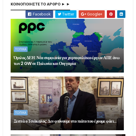
ΚΟΙΝΟΠΟΙΗΣΤΕ ΤΟ ΑΡΘΡΟ ► ►
Facebook
Twitter
Google+
ΤΟΠΙΚΑ
Όμιλος ΔΕΗ: Νέα συμφωνία για χαρτοφυλάκιο έργων ΑΠΕ άνω
των 2 GW σε Πολωνία και Ουγγαρία
ΤΟΠΙΚΑ
Ξεσπά ο Τσιάκαλος: Δεν φτύνουμε στο πιάτο που έχουμε φάει…