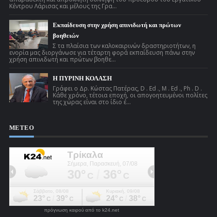
Κέντρου Λάρισας και μέλους της Γρα...
Εκπαίδευση στην χρήση απινιδωτή και πρώτων
βοηθειών
Σ τα πλαίσια των καλοκαιρινών δραστηριοτήτων, η
ενορία μας διοργάνωσε για τέταρτη φορά εκπαίδευση πάνω στην
χρήση απινιδωτή και πρώτων βοηθε...
Η ΠΥΡΙΝΗ ΚΟΛΑΣΗ
Γράφει ο Δρ. Κώστας Πατέρας, D . Ed ., M . Ed ., Ph . D .
Κάθε χρόνο, τέτοια εποχή, οι απογοητευμένοι πολίτες
της χώρας είναι στο ίδιο έ...
ΜΕΤΕΟ
πρόγνωση καιρού από το k24.net