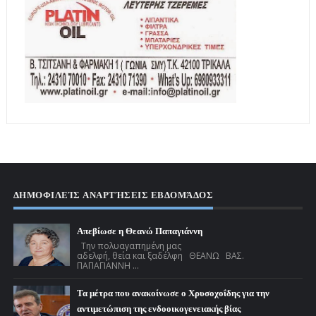
ΔΗΜΟΦΙΛΕΊΣ ΑΝΑΡΤΉΣΕΙΣ ΕΒΔΟΜΆΔΟΣ
Απεβίωσε η Θεανώ Παπαγιάννη
Την πολυαγαπημένη μας
αδελφή, θεία και ξαδέλφη ΘΕΑΝΩ ΒΑΣ.
ΠΑΠΑΓΙΑΝΝΗ ...
Τα μέτρα που ανακοίνωσε ο Χρυσοχοΐδης για την
αντιμετώπιση της ενδοοικογενειακής βίας