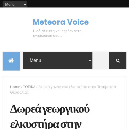
Meteora Voice
Η αδιάλειπτη και απρόσκοπτη
ενημέρωση σας...
Home
/
ΤΟΠΙΚΑ
/
Δωρεά γεωργικού ελκυστήρα στην Περιφέρεια
Θεσσαλίας
Δωρεά γεωργικού
ελκυστήρα στην