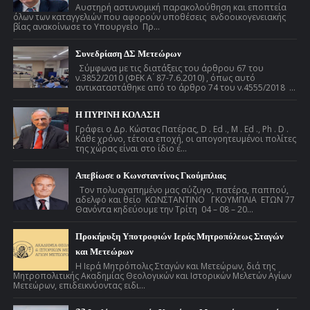
Αυστηρή αστυνομική παρακολούθηση και εποπτεία
όλων των καταγγελιών που αφορούν υποθέσεις ενδοοικογενειακής
βίας ανακοίνωσε το Υπουργείο Πρ...
Συνεδρίαση ΔΣ Μετεώρων
Σύμφωνα με τις διατάξεις του άρθρου 67 του
ν.3852/2010 (ΦΕΚ Α ́ 87-7.6.2010) , όπως αυτό
αντικαταστάθηκε από το άρθρο 74 του ν.4555/2018 ...
Η ΠΥΡΙΝΗ ΚΟΛΑΣΗ
Γράφει ο Δρ. Κώστας Πατέρας, D . Ed ., M . Ed ., Ph . D .
Κάθε χρόνο, τέτοια εποχή, οι απογοητευμένοι πολίτες
της χώρας είναι στο ίδιο έ...
Απεβίωσε ο Κωνσταντίνος Γκούμπλιας
Τον πολυαγαπημένο μας σύζυγο, πατέρα, παππού,
αδελφό και θείο ΚΩΝΣΤΑΝΤΙΝΟ ΓΚΟΥΜΠΛΙΑ ΕΤΩΝ 77
Θανόντα κηδεύουμε την Τρίτη 04 – 08 – 20...
Προκήρυξη Υποτροφιών Ιεράς Μητροπόλεως Σταγών
και Μετεώρων
Η Ιερά Μητρόπολις Σταγών και Μετεώρων, διά της
Μητροπολιτικής Ακαδημίας Θεολογικών και Ιστορικών Μελετών Αγίων
Μετεώρων, επιδεικνύοντας ειδι...