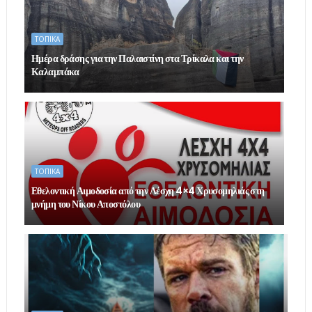
ΤΟΠΙΚΑ
Ημέρα δράσης για την Παλαιστίνη στα Τρίκαλα και την
Καλαμπάκα
ΤΟΠΙΚΑ
Εθελοντική Αιμοδοσία από την Λέσχη 4×4 Χρυσομηλιάς στη
μνήμη του Νίκου Αποστόλου