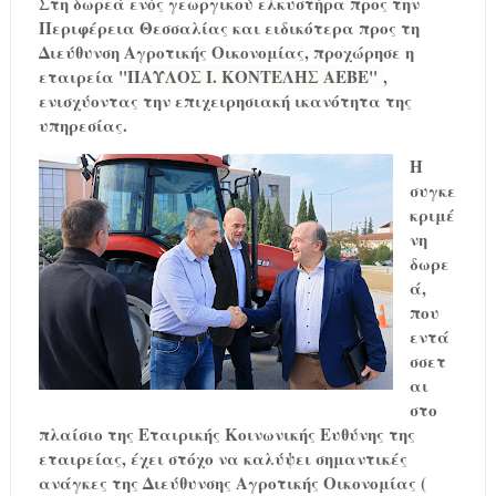
Στη δωρεά ενός γεωργικού ελκυστήρα προς την
Περιφέρεια Θεσσαλίας και ειδικότερα προς τη
Διεύθυνση Αγροτικής Οικονομίας, προχώρησε η
εταιρεία
"ΠΑΥΛΟΣ Ι. ΚΟΝΤΕΛΗΣ ΑΕΒΕ"
,
ενισχύοντας την επιχειρησιακή ικανότητα της
υπηρεσίας.
Η
συγκε
κριμέ
νη
δωρε
ά,
που
εντά
σσετ
αι
στο
πλαίσιο της Εταιρικής Κοινωνικής Ευθύνης της
εταιρείας, έχει στόχο να καλύψει σημαντικές
ανάγκες της Διεύθυνσης Αγροτικής Οικονομίας (