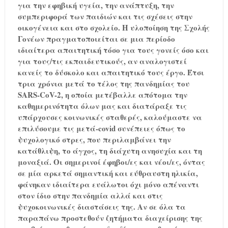
για την εφηβική υγεία, την ανάπτυξη, την
συμπεριφορά των παιδιών και τις σχέσεις στην
οικογένεια και στο σχολείο. Η υλοποίηση της Σχολής
Γονέων πραγματοποιείται σε μια περίοδο
ιδιαίτερα απαιτητική τόσο για τους γονείς όσο και
για τους/τις εκπαιδευτικούς, αν αναλογιστεί
κανείς το δύσκολο και απαιτητικό τους έργο. Έτσι
τρια χρόνια μετά το τέλος της πανδημίας του
SARS-CoV-2, η οποία μετέβαλλε απότομα την
καθημερινότητα όλων μας και διατάραξε τις
υπάρχουσες κοινωνικές σταθερές, καλούμαστε να
επιλύσουμε τις μετά-covid συνέπειες όπως το
ψυχολογικό στρες, που περιλαμβάνει την
κατάθλιψη, το άγχος, τη διάχυτη ανησυχία και τη
μοναξιά. Οι σημερινοί έφηβοι/ες και νέοι/ες, όντας
σε μία αρκετά σημαντική και εύθραυστη ηλικία,
φάνηκαν ιδιαίτερα ευάλωτοι όχι μόνο απέναντι
στον ίδιο στην πανδημία αλλά και στις
ψυχοκοινωνικές διαστάσεις της. Αν σε όλα τα
παραπάνω προστεθούν ζητήματα διαχείρισης της