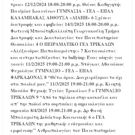
τρια» 12/12/2024 18:00-20:00 μ.μ. Θάνος Καθηγητής
Παν/μίου Ιωαννίνων ΓΥΜΝΑΣΙΑ – ΓΕΛ – ΕΠΑΛ
ΚΑΛΑΜΠΑΚΑΣ ΑΙΘΟΥΣΑ «ΛΙΑΠΗ» 6 Σχέσεις
διατροφής και εφηβείας 14/1/2025 18:00-20:00 μ.μ.
Φωτεινή ΜπονώτηΚαλλιόπη Γεωργακούλη Τμήμα
Διατροφής και Διαιτολογίας του Πανεπιστημίου
Θεσσαλίας 4 Ο ΠΕΙΡΑΜΑΤΙΚΟ ΓΕΛ ΤΡΙΚΑΛΩΝ
«Αλέξανδρος Παπαδιαμάντης» 7 Κατανοώντας
και αντιμετωπίζοντας το bullying: Ένας οδηγός για
γονείς 11/2/2025 19:00-21:00 μ.μ. Ντόγκας Αθανάσιος
Ψυχολόγος ΓΥΜΝΑΣΙΟ – ΓΕΛ – ΕΠΑΛ
ΦΑΡΚΑΔΟΝΑΣ 8 “Θέτω όρια. Διαχειρίζομαι το όχι
στα παιδιά μου.” 11/3/2025 19:00-21:00 μ.μ. Κινητή
Μονάδα Ψυχικής Υγείας Τρικάλων 5 ο ΓΥΜΝΑΣΙΟ
ΤΡΙΚΑΛΩΝ 9 “Από το πηλίκιο στην κουκούλα και
απ’ την ποδιά στο σορτσάκι: η σημειολογία και
σημασία 8/4/2025 19:00-21:00 μ.μ. Δρ Φανή
Μπαλαμώτη Διδάκτωρ Κοινωνικής 6 ο ΓΕΛ
ΤΡΙΚΑΛΩΝ της μαθητικής ενδυμασίας και
εμφάνισης” Ανθρωπολογίας του Πανεπιστημίου