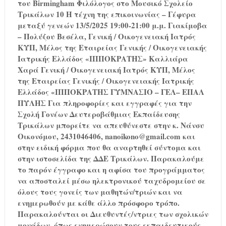
του Birmingham Φιλόλογος στο Μουσικό Σχολείο
Τρικάλων 10 Η τέχνη της επικοινωνίας – Γέφυρα
μεταξύ γενεών 13/5/2025 19:00-21:00 μ.μ. Γιακίμοβα
– Πολύζου Βεσέλα, Γενική / Οικογενειακή Ιατρός
ΚΥΠ, Μέλος της Εταιρείας Γενικής / Οικογενειακής
Ιατρικής Ελλάδος «ΙΠΠΟΚΡΑΤΗΣ» Καλλιάρα
Χαρά Γενική / Οικογενειακή Ιατρός ΚΥΠ, Μέλος
της Εταιρείας Γενικής / Οικογενειακής Ιατρικής
Ελλάδος «ΙΠΠΟΚΡΑΤΗΣ ΓΥΜΝΑΣΙΟ – ΓΕΛ– ΕΠΑΛ
ΠΥΛΗΣ Για πληροφορίες και εγγραφές για την
Σχολή Γονέων Δευτεροβάθμιας Εκπαίδευσης
Τρικάλων μπορείτε να απευθύνεστε στην κ. Νάνσυ
Οικονόμου, 2431046406, nanoikono@gmail.com και
στην ειδική φόρμα που θα αναρτηθεί σύντομα και
στην ιστοσελίδα της ΔΔΕ Τρικάλων. Παρακαλούμε
το παρόν έγγραφο και η αφίσα του προγράμματος
να αποσταλεί μέσω ηλεκτρονικού ταχυδρομείου σε
όλους τους γονείς των μαθητών/τριών και να
ενημερωθούν με κάθε άλλο πρόσφορο τρόπο.
Παρακαλούνται οι Διευθυντές/ντριες των σχολικών
μονάδων, όπως ενημερώσουν τους εκπαιδευτικούς