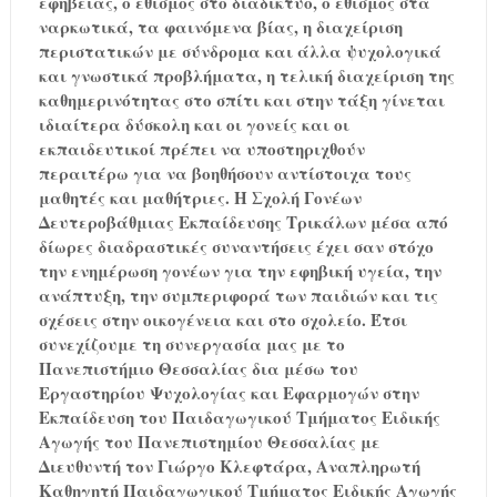
εφηβείας, ο εθισμός στο διαδίκτυο, ο εθισμός στα
ναρκωτικά, τα φαινόμενα βίας, η διαχείριση
περιστατικών με σύνδρομα και άλλα ψυχολογικά
και γνωστικά προβλήματα, η τελική διαχείριση της
καθημερινότητας στο σπίτι και στην τάξη γίνεται
ιδιαίτερα δύσκολη και οι γονείς και οι
εκπαιδευτικοί πρέπει να υποστηριχθούν
περαιτέρω για να βοηθήσουν αντίστοιχα τους
μαθητές και μαθήτριες. Η Σχολή Γονέων
Δευτεροβάθμιας Εκπαίδευσης Τρικάλων μέσα από
δίωρες διαδραστικές συναντήσεις έχει σαν στόχο
την ενημέρωση γονέων για την εφηβική υγεία, την
ανάπτυξη, την συμπεριφορά των παιδιών και τις
σχέσεις στην οικογένεια και στο σχολείο. Έτσι
συνεχίζουμε τη συνεργασία μας με το
Πανεπιστήμιο Θεσσαλίας δια μέσω του
Εργαστηρίου Ψυχολογίας και Εφαρμογών στην
Εκπαίδευση του Παιδαγωγικού Τμήματος Ειδικής
Αγωγής του Πανεπιστημίου Θεσσαλίας με
Διευθυντή τον Γιώργο Κλεφτάρα, Αναπληρωτή
Καθηγητή Παιδαγωγικού Τμήματος Ειδικής Αγωγής