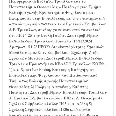
Περιφερειακή Ενότητα Τρικάλων και το
Πανεπιστήμιο Θεσσαλίας – Παιδαγωγικό Τμήμα
Ειδικής Αγωγής Εργαστηρίου Ψυχολογίας και
Εφαρμογών στην Εκπαίδευση, με την επιστημονική
– παιδαγωγική εποπτεία των Σχολικών Συμβούλων
Δ.Ε. Τρικάλων, συνδιοργανώνουν από το σχολικό
έτος 2024-25 την Σχολή Γονέων Δευτεροβάθμιας
Εκπαίδευσης Τρικάλων.
Τρίκαλα, 18/11/2024
Αρ.πρωτ: Φ1.2/ ΠΡΟΣ: Διευθυντές/ντριες Σχολικών
Μονάδων Τρικάλων Συμβούλους Σχολικής Ζωής
Σχολικών Μονάδων Δευτεροβάθμιας Εκπαίδευσης
Τρικάλων Προϊστάμενο ΚΕΔΑΣΥ Τρικάλων ΚΟΙΝ:
1) κα. Χριστίνα Ρούση, Επίκουρη Καθηγήτρια
Εκπαιδευτικής Ψυχολογίας του Παιδαγωγικού
Τμήματος Ειδικής Αγωγής Πανεπιστημίου
Θεσσαλίας 2) Γιώργος Λαπούσης, Επόπτης
Ποιότητας Δευτεροβάθμιας Εκπαίδευσης Τρικάλων
3) Σχολικό Σύμβουλο κλάδου Π02 κ. Δ. Θεοχάρη 4)
Σχολικό Σύμβουλο κλάδου Π03 κ. Α. Αζέλη 5)
Σχολική Σύμβουλο κλάδου ΠΕ06 κ. Γεωργία
Κωνσταντία Καραγιάννη 6) Σχολική Σύμβουλο