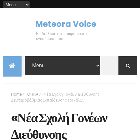
Meteora Voice
Η αδιάλειπτη και απρόσκοπτη
ενημέρωση σας...
Home
/
ΤΟΠΙΚΑ
/
«Νέα Σχολή Γονέων Διεύθυνσης
Δευτεροβάθμιας Εκπαίδευσης Τρικάλων»
«Νέα Σχολή Γονέων
Διεύθυνσης