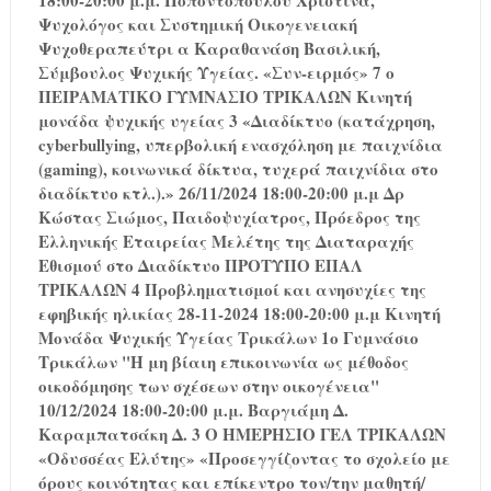
Ψυχολόγος και Συστημική Οικογενειακή
Ψυχοθεραπεύτρι α Καραθανάση Βασιλική,
Σύμβουλος Ψυχικής Υγείας. «Συν-ειρμός» 7 ο
ΠΕΙΡΑΜΑΤΙΚΟ ΓΥΜΝΑΣΙΟ ΤΡΙΚΑΛΩΝ Κινητή
μονάδα ψυχικής υγείας 3 «Διαδίκτυο (κατάχρηση,
cyberbullying, υπερβολική ενασχόληση με παιχνίδια
(gaming), κοινωνικά δίκτυα, τυχερά παιχνίδια στο
διαδίκτυο κτλ.).» 26/11/2024 18:00-20:00 μ.μ Δρ
Κώστας Σιώμος, Παιδοψυχίατρος, Πρόεδρος της
Ελληνικής Εταιρείας Μελέτης της Διαταραχής
Εθισμού στο Διαδίκτυο ΠΡΟΤΥΠΟ ΕΠΑΛ
ΤΡΙΚΑΛΩΝ 4 Προβληματισμοί και ανησυχίες της
εφηβικής ηλικίας 28-11-2024 18:00-20:00 μ.μ Κινητή
Μονάδα Ψυχικής Υγείας Τρικάλων 1ο Γυμνάσιο
Τρικάλων "Η μη βίαιη επικοινωνία ως μέθοδος
οικοδόμησης των σχέσεων στην οικογένεια"
10/12/2024 18:00-20:00 μ.μ. Βαργιάμη Δ.
Καραμπατσάκη Δ. 3 Ο ΗΜΕΡΗΣΙΟ ΓΕΛ ΤΡΙΚΑΛΩΝ
«Οδυσσέας Ελύτης» «Προσεγγίζοντας το σχολείο με
όρους κοινότητας και επίκεντρο τον/την μαθητή/