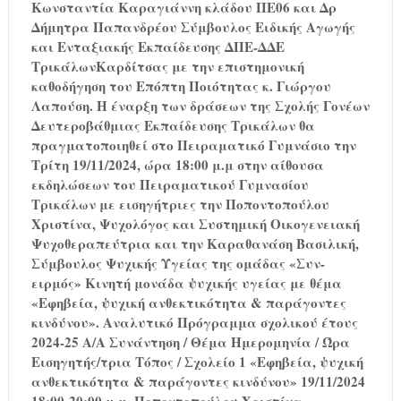
Κωνσταντία Καραγιάννη κλάδου ΠΕ06 και Δρ
Δήμητρα Παπανδρέου Σύμβουλος Ειδικής Αγωγής
και Ενταξιακής Εκπαίδευσης ΔΠΕ-ΔΔΕ
ΤρικάλωνΚαρδίτσας με την επιστημονική
καθοδήγηση του Επόπτη Ποιότητας κ. Γιώργου
Λαπούση. Η έναρξη των δράσεων της Σχολής Γονέων
Δευτεροβάθμιας Εκπαίδευσης Τρικάλων θα
πραγματοποιηθεί στο Πειραματικό Γυμνάσιο την
Τρίτη 19/11/2024, ώρα 18:00 μ.μ στην αίθουσα
εκδηλώσεων του Πειραματικού Γυμνασίου
Τρικάλων με εισηγήτριες την Ποποντοπούλου
Χριστίνα, Ψυχολόγος και Συστημική Οικογενειακή
Ψυχοθεραπεύτρια και την Καραθανάση Βασιλική,
Σύμβουλος Ψυχικής Υγείας της ομάδας «Συν-
ειρμός» Κινητή μονάδα ψυχικής υγείας με θέμα
«Εφηβεία, ψυχική ανθεκτικότητα & παράγοντες
κινδύνου». Αναλυτικό Πρόγραμμα σχολικού έτους
2024-25 Α/Α Συνάντηση / Θέμα Ημερομηνία / Ώρα
Εισηγητής/τρια Τόπος / Σχολείο 1 «Εφηβεία, ψυχική
ανθεκτικότητα & παράγοντες κινδύνου» 19/11/2024
18:00-20:00 μ.μ. Ποποντοπούλου Χριστίνα,