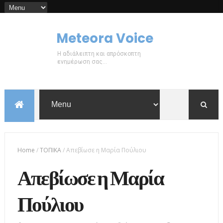
Meteora Voice
Η αδιάλειπτη και απρόσκοπτη
ενημέρωση σας...
Home
/
ΤΟΠΙΚΑ
/
Απεβίωσε η Μαρία Πούλιου
Απεβίωσε η Μαρία
Πούλιου