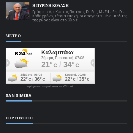
Η ΠΥΡΙΝΗ ΚΟΛΑΣΗ
Γράφει ο Δρ. Κώστας Πατέρας, D . Ed ., M . Ed ., Ph . D .
Κάθε χρόνο, τέτοια εποχή, οι απογοητευμένοι πολίτες
της χώρας είναι στο ίδιο έ...
ΜΕΤΕΟ
πρόγνωση καιρού από το k24.net
SAN SIMERA
ΕΟΡΤΟΛΌΓΙΟ