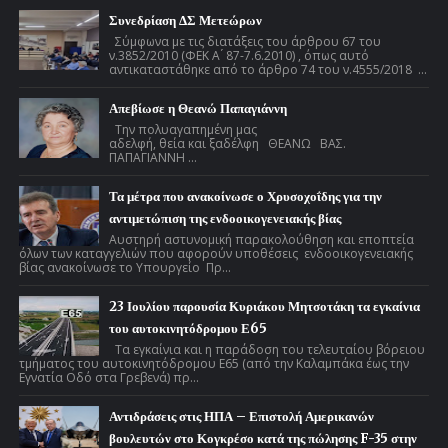
Συνεδρίαση ΔΣ Μετεώρων
Σύμφωνα με τις διατάξεις του άρθρου 67 του
ν.3852/2010 (ΦΕΚ Α ́ 87-7.6.2010) , όπως αυτό
αντικαταστάθηκε από το άρθρο 74 του ν.4555/2018 ...
Απεβίωσε η Θεανώ Παπαγιάννη
Την πολυαγαπημένη μας
αδελφή, θεία και ξαδέλφη ΘΕΑΝΩ ΒΑΣ.
ΠΑΠΑΓΙΑΝΝΗ ...
Τα μέτρα που ανακοίνωσε ο Χρυσοχοΐδης για την
αντιμετώπιση της ενδοοικογενειακής βίας
Αυστηρή αστυνομική παρακολούθηση και εποπτεία
όλων των καταγγελιών που αφορούν υποθέσεις ενδοοικογενειακής
βίας ανακοίνωσε το Υπουργείο Πρ...
23 Ιουλίου παρουσία Κυριάκου Μητσοτάκη τα εγκαίνια
του αυτοκινητόδρομου Ε65
Τα εγκαίνια και η παράδοση του τελευταίου βόρειου
τμήματος του αυτοκινητόδρομου Ε65 (από την Καλαμπάκα έως την
Εγνατία Οδό στα Γρεβενά) πρ...
Αντιδράσεις στις ΗΠΑ – Επιστολή Αμερικανών
βουλευτών στο Κογκρέσο κατά της πώλησης F-35 στην