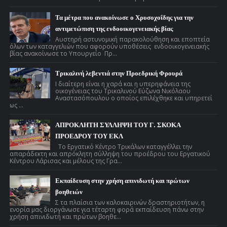
Τα μέτρα που ανακοίνωσε ο Χρυσοχοΐδης για την
αντιμετώπιση της ενδοοικογενειακής βίας
Αυστηρή αστυνομική παρακολούθηση και εποπτεία
όλων των καταγγελιών που αφορούν υποθέσεις ενδοοικογενειακής
βίας ανακοίνωσε το Υπουργείο Πρ...
Τρικαλινή λεβεντιά στην Προεδρική Φρουρά
Ι διαίτερη είναι η χαρά και η υπερηφάνεια της
οικογένειας του Τρικαλινού Εύζωνα Νικόλαου
Αναστασόπουλου ο οποίος επιλέχθηκε και υπηρετεί
ως ...
ΑΠΡΟΚΛΗΤΗ ΣΥΛΛΗΨΗ ΤΟΥ Γ. ΣΚΟΚΑ
ΠΡΟΕΔΡΟΥ ΤΟΥ ΕΚΛ
Το Εργατικό Κέντρο Τρικάλων καταγγέλλει την
απαράδεκτη και απρόκλητη σύλληψη του προέδρου του Εργατικού
Κέντρου Λάρισας και μέλους της Γρα...
Εκπαίδευση στην χρήση απινιδωτή και πρώτων
βοηθειών
Σ τα πλαίσια των καλοκαιρινών δραστηριοτήτων, η
ενορία μας διοργάνωσε για τέταρτη φορά εκπαίδευση πάνω στην
χρήση απινιδωτή και πρώτων βοηθε...