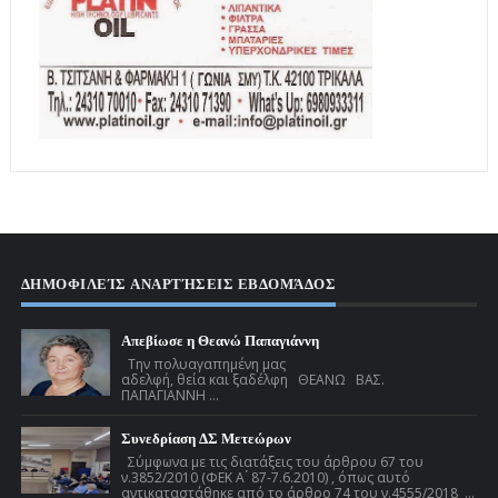
ΔΗΜΟΦΙΛΕΊΣ ΑΝΑΡΤΉΣΕΙΣ ΕΒΔΟΜΆΔΟΣ
Απεβίωσε η Θεανώ Παπαγιάννη
Την πολυαγαπημένη μας
αδελφή, θεία και ξαδέλφη ΘΕΑΝΩ ΒΑΣ.
ΠΑΠΑΓΙΑΝΝΗ ...
Συνεδρίαση ΔΣ Μετεώρων
Σύμφωνα με τις διατάξεις του άρθρου 67 του
ν.3852/2010 (ΦΕΚ Α ́ 87-7.6.2010) , όπως αυτό
αντικαταστάθηκε από το άρθρο 74 του ν.4555/2018 ...