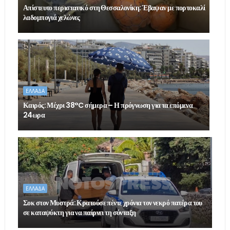
Απίστευτο περιστατικό στη Θεσσαλονίκη: Έβαψαν με πορτοκαλί
λαδομπογιά χελώνες
ΕΛΛΑΔΑ
Καιρός: Μέχρι 38°C σήμερα – Η πρόγνωση για τα επόμενα
24ωρα
ΕΛΛΑΔΑ
Σοκ στον Μυστρά: Κρατούσε πέντε χρόνια τον νεκρό πατέρα του
σε καταψύκτη για να παίρνει τη σύνταξη