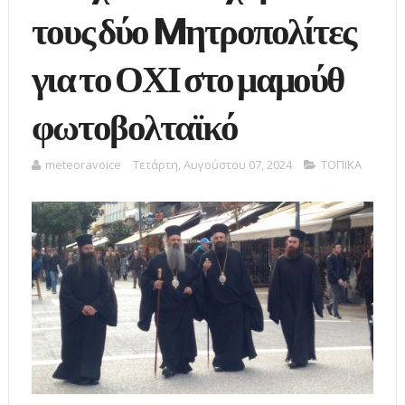
τους δύο Mητροπολίτες
για το ΟΧΙ στο μαμούθ
φωτοβολταϊκό
meteoravoice
Τετάρτη, Αυγούστου 07, 2024
ΤΟΠΙΚΑ