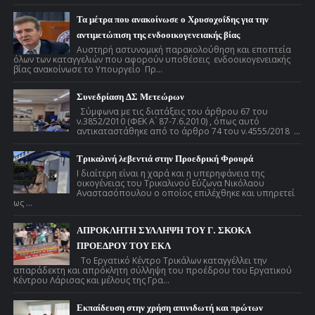
Τα μέτρα που ανακοίνωσε ο Χρυσοχοΐδης για την
αντιμετώπιση της ενδοοικογενειακής βίας
Αυστηρή αστυνομική παρακολούθηση και εποπτεία
όλων των καταγγελιών που αφορούν υποθέσεις ενδοοικογενειακής
βίας ανακοίνωσε το Υπουργείο Πρ...
Συνεδρίαση ΔΣ Μετεώρων
Σύμφωνα με τις διατάξεις του άρθρου 67 του
ν.3852/2010 (ΦΕΚ Α ́ 87-7.6.2010) , όπως αυτό
αντικαταστάθηκε από το άρθρο 74 του ν.4555/2018 ...
Τρικαλινή λεβεντιά στην Προεδρική Φρουρά
Ι διαίτερη είναι η χαρά και η υπερηφάνεια της
οικογένειας του Τρικαλινού Εύζωνα Νικόλαου
Αναστασόπουλου ο οποίος επιλέχθηκε και υπηρετεί
ως ...
ΑΠΡΟΚΛΗΤΗ ΣΥΛΛΗΨΗ ΤΟΥ Γ. ΣΚΟΚΑ
ΠΡΟΕΔΡΟΥ ΤΟΥ ΕΚΛ
Το Εργατικό Κέντρο Τρικάλων καταγγέλλει την
απαράδεκτη και απρόκλητη σύλληψη του προέδρου του Εργατικού
Κέντρου Λάρισας και μέλους της Γρα...
Εκπαίδευση στην χρήση απινιδωτή και πρώτων