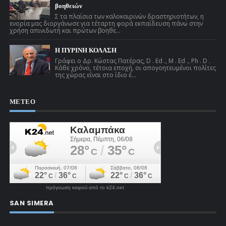
βοηθειών
Σ τα πλαίσια των καλοκαιρινών δραστηριοτήτων, η
ενορία μας διοργάνωσε για τέταρτη φορά εκπαίδευση πάνω στην
χρήση απινιδωτή και πρώτων βοηθε...
Η ΠΥΡΙΝΗ ΚΟΛΑΣΗ
Γράφει ο Δρ. Κώστας Πατέρας, D . Ed ., M . Ed ., Ph . D .
Κάθε χρόνο, τέτοια εποχή, οι απογοητευμένοι πολίτες
της χώρας είναι στο ίδιο έ...
ΜΕΤΕΟ
πρόγνωση καιρού από το k24.net
SAN SIMERA