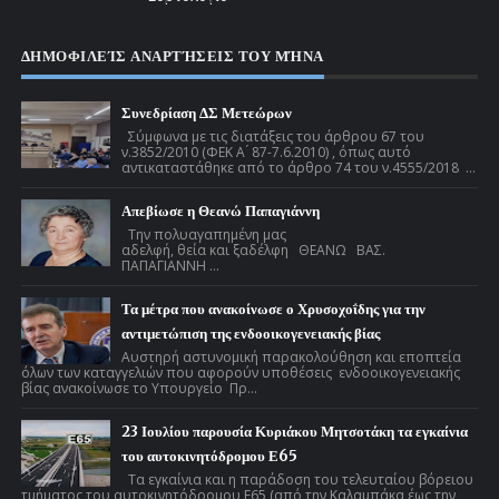
ΔΗΜΟΦΙΛΕΊΣ ΑΝΑΡΤΉΣΕΙΣ ΤΟΥ ΜΉΝΑ
Συνεδρίαση ΔΣ Μετεώρων
Σύμφωνα με τις διατάξεις του άρθρου 67 του
ν.3852/2010 (ΦΕΚ Α ́ 87-7.6.2010) , όπως αυτό
αντικαταστάθηκε από το άρθρο 74 του ν.4555/2018 ...
Απεβίωσε η Θεανώ Παπαγιάννη
Την πολυαγαπημένη μας
αδελφή, θεία και ξαδέλφη ΘΕΑΝΩ ΒΑΣ.
ΠΑΠΑΓΙΑΝΝΗ ...
Τα μέτρα που ανακοίνωσε ο Χρυσοχοΐδης για την
αντιμετώπιση της ενδοοικογενειακής βίας
Αυστηρή αστυνομική παρακολούθηση και εποπτεία
όλων των καταγγελιών που αφορούν υποθέσεις ενδοοικογενειακής
βίας ανακοίνωσε το Υπουργείο Πρ...
23 Ιουλίου παρουσία Κυριάκου Μητσοτάκη τα εγκαίνια
του αυτοκινητόδρομου Ε65
Τα εγκαίνια και η παράδοση του τελευταίου βόρειου
τμήματος του αυτοκινητόδρομου Ε65 (από την Καλαμπάκα έως την