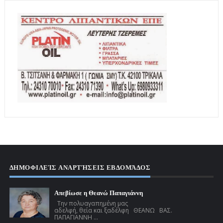
ΔΗΜΟΦΙΛΕΊΣ ΑΝΑΡΤΉΣΕΙΣ ΕΒΔΟΜΆΔΟΣ
Απεβίωσε η Θεανώ Παπαγιάννη
Την πολυαγαπημένη μας
αδελφή, θεία και ξαδέλφη ΘΕΑΝΩ ΒΑΣ.
ΠΑΠΑΓΙΑΝΝΗ ...