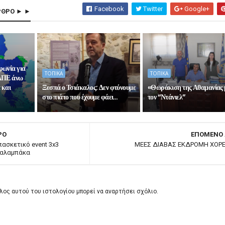
Facebook
Twitter
Google+
ΡΘΡΟ ► ►
φωνία για
ΤΟΠΙΚΑ
ΤΟΠΙΚΑ
ΑΠΕ άνω
 και
Ξεσπά ο Τσιάκαλος: Δεν φτύνουμε
«Θωράκιση της Αθαμανίας 
στο πιάτο που έχουμε φάει…
τον “Ντάνιελ”
ΡΟ
ΕΠΟΜΕΝΟ
πασκετικό event 3x3
ΜΕΕΣ ΔΙΑΒΑΣ ΕΚΔΡΟΜΗ ΧΟΡΕ
Καλαμπάκα
λος αυτού του ιστολογίου μπορεί να αναρτήσει σχόλιο.