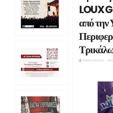
LOUX G
από την 
Περιφερ
Τρικάλω
meteoravoice
Δευ