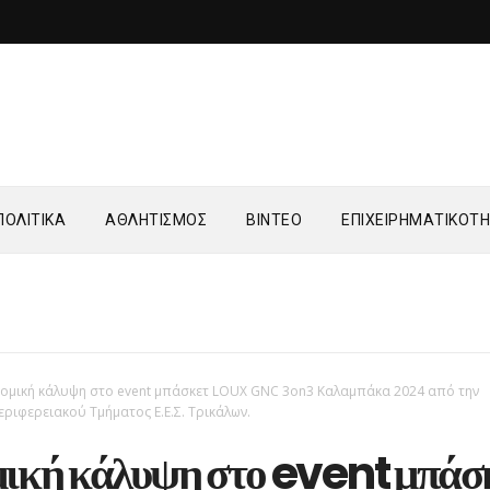
ΟΛΙΤΙΚΑ
ΑΘΛΗΤΙΣΜΟΣ
ΒΙΝΤΕΟ
ΕΠΙΧΕΙΡΗΜΑΤΙΚΟΤ
νομική κάλυψη στο event μπάσκετ LOUX GNC 3on3 Καλαμπάκα 2024 από την
εριφερειακού Τμήματος Ε.Ε.Σ. Τρικάλων.
μική κάλυψη στο event μπάσ