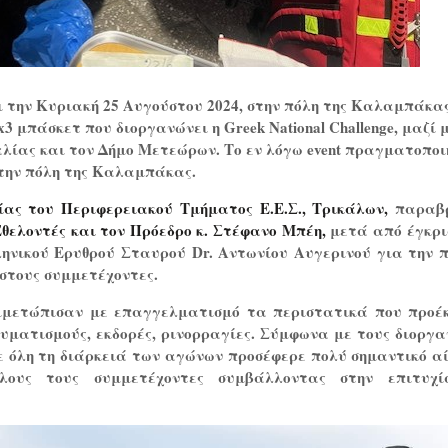
ι την Κυριακή 25 Αυγούστου 2024, στην πόλη της Καλαμπάκ
3x3 μπάσκετ που διοργανώνει η Greek National Challenge, μαζί 
λίας και τον Δήμο Μετεώρων.
Το εν λόγω
event
πραγματοποι
την πόλη της Καλαμπάκας.
ας του Περιφερειακού Τμήματος Ε.Ε.Σ., Τρικάλων,
παραβρ
θελοντές και τον Πρόεδρο κ. Στέφανο Μπέη,
μετά από έγκρι
ηνικού Ερυθρού Σταυρού Dr. Αντωνίου Αυγερινού για την 
στους συμμετέχοντες.
τιμετώπισαν με επαγγελματισμό τα περιστατικά που προέ
αυματισμούς, εκδορές, ρινορραγίες. Σύμφωνα με τους διοργα
ε όλη τη διάρκειά των αγώνων προσέφερε πολύ σημαντικό α
λους τους συμμετέχοντες συμβάλλοντας στην επιτυχί