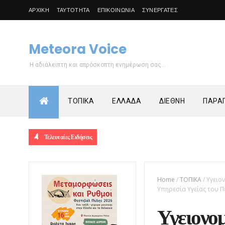
ΑΡΧΙΚΗ
ΤΑΥΤΟΤΗΤΑ
ΕΠΙΚΟΙΝΩΝΙΑ
ΣΥΝΕΡΓΑΤΕΣ
Meteora Voice
Η αδιάλειπτη και απρόσκοπτη ενημέρωση σας...
ΤΟΠΙΚΑ
ΕΛΛΑΔΑ
ΔΙΕΘΝΗ
ΠΑΡΑΠ
Τελευταίες Ειδήσεις
Home
/
ΤΟΠΙΚΑ
/
Υγειο
Υπηρεσία Υγείας του Π
Υγειονο