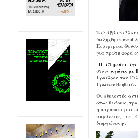
Το Σάββατο 24 κα
διεξήχθη
το event 
Περιφέρεια Θεσσα
για πρώτη φορά σ
Η Υπηρεσία Υγεί
στους
αγώνες με Ε
Προέδρου του Ελλ
Πρώτων Βοηθειών 
Οι εθελοντές αν
όπως θλάσεις, τρ
η παρουσία μας σ
ασφάλειας σε ό
διοργάνωσης.