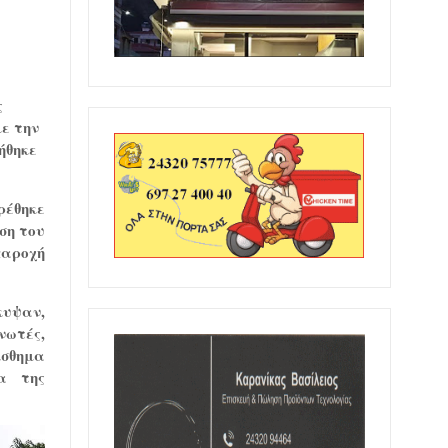
ας
με την
ήθηκε
έθηκε
ση του
παροχή
κυψαν,
νωτές,
ίσθημα
α της