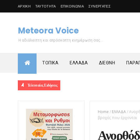
ΑΡΧΙΚΗ
ΤΑΥΤΟΤΗΤΑ
ΕΠΙΚΟΙΝΩΝΙΑ
ΣΥΝΕΡΓΑΤΕΣ
Meteora Voice
Η αδιάλειπτη και απρόσκοπτη ενημέρωση σας...
ΤΟΠΙΚΑ
ΕΛΛΑΔΑ
ΔΙΕΘΝΗ
ΠΑΡΑΠ
Τελευταίες Ειδήσεις
Home
/
ΕΛΛΑΔΑ
/
Ανορθ
βροχές που έρχονται
Ανορθόδο