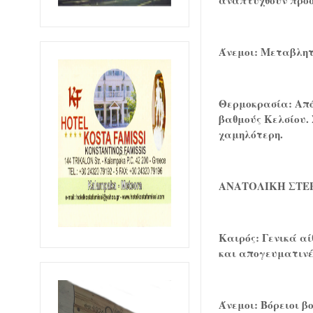
αναπτυχθούν πρόσ
Άνεμοι: Μεταβλητο
Θερμοκρασία: Από 
βαθμούς Κελσίου. 
χαμηλότερη.
ΑΝΑΤΟΛΙΚΗ ΣΤΕ
Καιρός: Γενικά αί
και απογευματινές
Άνεμοι: Βόρειοι β