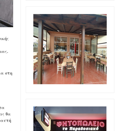
ικής
μας.
ια στη
 τα
ας θα
 αυτή