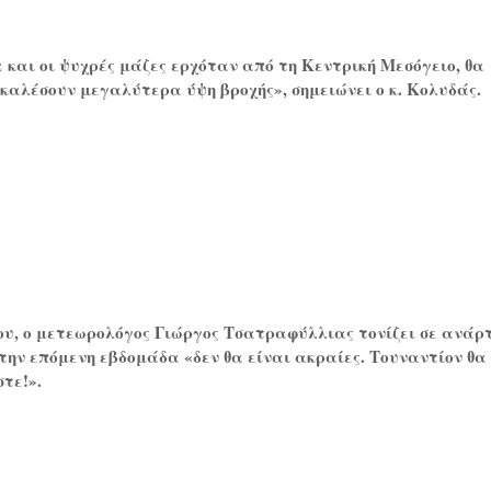
και οι ψυχρές μάζες ερχόταν από τη Κεντρική Μεσόγειο, θα
καλέσουν μεγαλύτερα ύψη βροχής», σημειώνει ο κ. Κολυδάς.
ου, ο μετεωρολόγος Γιώργος Τσατραφύλλιας τονίζει σε ανάρ
 την επόμενη εβδομάδα «δεν θα είναι ακραίες. Τουναντίον θα
τε!».