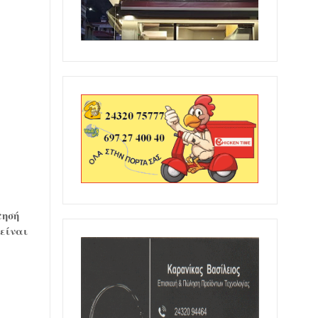
τησή
 είναι