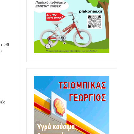
ε 38
ύς
νές