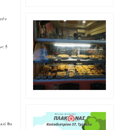
ούν
ως 5
ικά θα