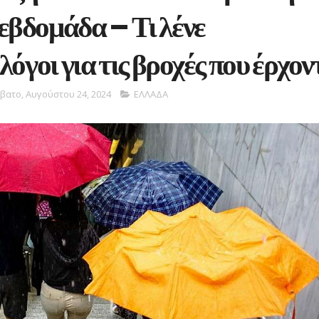
εβδομάδα – Τι λένε
όγοι για τις βροχές που έρχον
βατο, Αυγούστου 24, 2024
ΕΛΛΑΔΑ