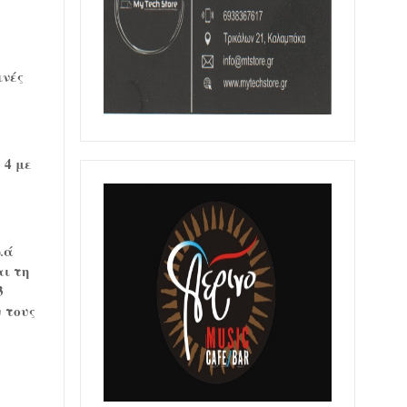
ινές
 4 με
λά
αι τη
3
υ τους