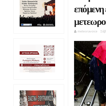
επόμενη 
μετεωρολ
meteoravoice
Σάβ