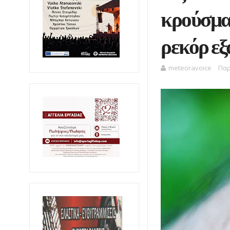
κρούσμα
ρεκόρ εξ
meteoravoice
Παρ