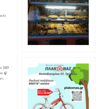
νείς
α 243
α ή/
ις.