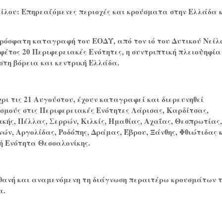
είλου: Επηρεαζόμενες περιοχές και κρούσματα στην Ελλάδα 
ρόσφατη καταγραφή του ΕΟΔΥ, από τον ιό του Δυτικού Νείλ
φέτος 20 Περιφερειακές Ενότητες, η συντριπτική πλειοψηφία
στη βόρεια και κεντρική Ελλάδα.
ρι τις 21 Αυγούστου, έχουν καταγραφεί και διερευνηθεί
ισμούς στις Περιφερειακές Ενότητες Λάρισας, Καρδίτσας,
κής, Πέλλας, Σερρών, Κιλκίς, Ημαθίας, Αχαΐας, Θεσπρωτίας
ών, Αργολίδας, Ροδόπης, Δράμας, Έβρου, Ξάνθης, Φθιώτιδας 
ή Ενότητα Θεσσαλονίκης.
θανή και αναμενόμενη τη διάγνωση περαιτέρω κρουσμάτων 
α.