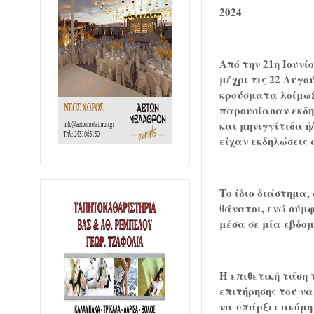
2024
Από την 21η Ιουνί
μέχρι τις 22 Αυγο
κρούσματα λοίμωξη
παρουσίασαν εκδη
και μηνιγγίτιδα ή
είχαν εκδηλώσεις 
Το ίδιο διάστημα,
θάνατοι, ενώ σύμφ
μέσα σε μία εβδο
Η επιθετική τάση 
επιτήρησης του να
να υπάρξει ακόμη 