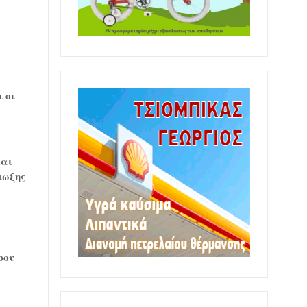
 οι
και
μωξης
σου