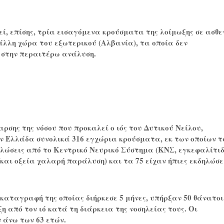
, επίσης, τρία εισαγόμενα κρούσματα της λοίμωξης σε ασθε
άλλη χώρα του εξωτερικού (Αλβανία), τα οποία δεν
στην περαιτέρω ανάλυση.
ξαρσης της νόσου που προκαλεί ο ιός του Δυτικού Νείλου,
ν Ελλάδα συνολικά 316 εγχώρια κρούσματα, εκ των οποίων τ
λώσεις από το Κεντρικό Νευρικό Σύστημα (ΚΝΣ, εγκεφαλίτιδ
/και οξεία χαλαρή παράλυση) και τα 75 είχαν ήπιες εκδηλώσε
η καταγραφή της οποίας διήρκεσε 5 μήνες, υπήρξαν 50 θάνατοι
η από τον ιό κατά τη διάρκεια της νοσηλείας τους. Οι
 άνω των 63 ετών.