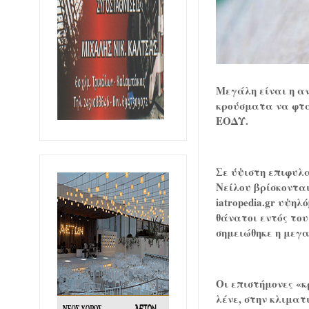
Μεγάλη είναι η αν
κρούσματα να φτά
ΕΟΔΥ.
Σε ύψιστη επιφυλα
Νείλου βρίσκονται
iatropedia.gr υψη
θάνατοι εντός του
σημειώθηκε η μεγα
Οι επιστήμονες «κ
λένε, στην κλιματ