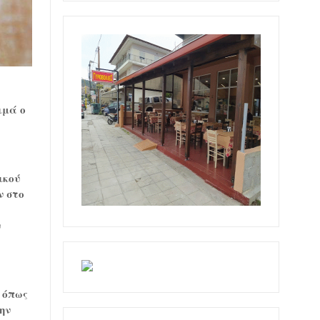
ιμά ο
ικού
ν στο
υ
 όπως
ην