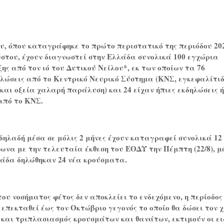
ου, όπου καταγράφηκε το πρώτο περιστατικό της περιόδου 20
ύστου, έχουν διαγνωστεί στην Ελλάδα συνολικά 100 εγχώρια
ς από τον ιό του Δυτικού Νείλου*, εκ των οποίων τα 76
λώσεις από το Κεντρικό Νευρικό Σύστημα (ΚΝΣ, εγκεφαλίτιδ
/και οξεία χαλαρή παράλυση) και 24 είχαν ήπιες εκδηλώσεις ή
από το ΚΝΣ.
 δηλαδή μέσα σε μόλις 2 μήνες έχουν καταγραφεί συνολικά 12
ωνα με την τελευταία έκθεση του ΕΟΔΥ την Πέμπτη (22/8), μ
μάδα δηλώθηκαν 24 νέα κρούσματα.
του νοσήματος φέτος δεν αποκλείει το ενδεχόμενο, η περίοδος
 επεκταθεί έως τον Οκτώβριο γεγονός το οποίο θα δώσει τον 
και τριπλασιασμός κρουσμάτων και θανάτων, εκτιμούν οι ειδ