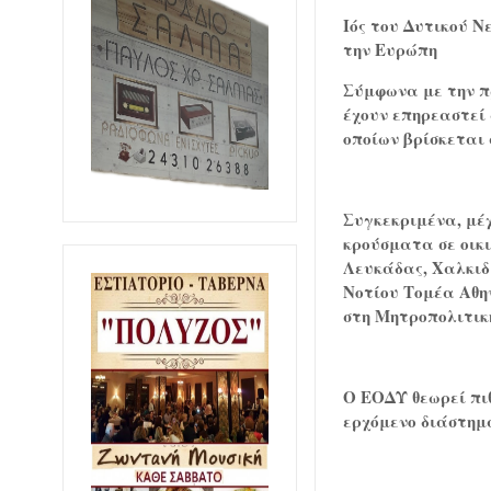
Ιός του Δυτικού Ν
την Ευρώπη
Σύμφωνα με την π
έχουν επηρεαστεί 
οποίων βρίσκεται 
Συγκεκριμένα, μέχ
κρούσματα σε οικ
Λευκάδας, Χαλκιδι
Νοτίου Τομέα Αθην
στη Μητροπολιτικ
Ο ΕΟΔΥ θεωρεί πι
ερχόμενο διάστημ