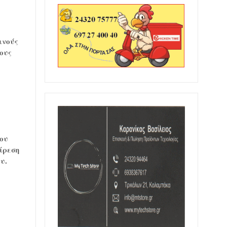
ινούς
ους
του
ίρεση
υ.