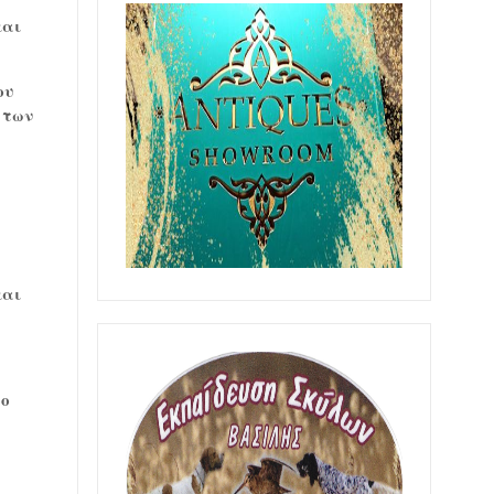
και
ου
 των
,
και
το