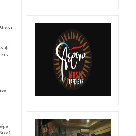
24 και
α ή/
 δεν
όνο
χώρο
ικοί.