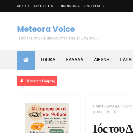
ΑΡΧΙΚΗ
ΤΑΥΤΟΤΗΤΑ
ΕΠΙΚΟΙΝΩΝΙΑ
ΣΥΝΕΡΓΑΤΕΣ
Meteora Voice
Η αδιάλειπτη και απρόσκοπτη ενημέρωση σας...
ΤΟΠΙΚΑ
ΕΛΛΑΔΑ
ΔΙΕΘΝΗ
ΠΑΡΑΠ
Τελευταίες Ειδήσεις
Home
/
ΕΛΛΑΔΑ
/
Ιός τ
ρεκόρ εξαετίας
Ιός του 