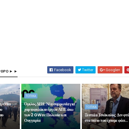
Facebook
Twitter
Google+
ΡΘΡΟ ► ►
ΤΟΠΙΚΑ
η «Μια
Όμιλος ΔΕΗ: Νέα συμφωνία για
ΤΟΠΙΚΑ
ου
χαρτοφυλάκιο έργων ΑΠΕ άνω
ου
των 2 GW σε Πολωνία και
Ξεσπά ο Τσιάκαλος: Δεν φτ
Ουγγαρία
στο πιάτο που έχουμε φάει…