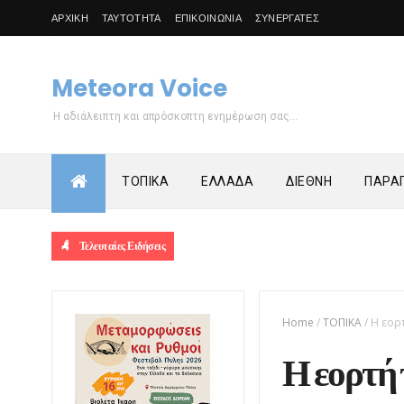
ΑΡΧΙΚΗ
ΤΑΥΤΟΤΗΤΑ
ΕΠΙΚΟΙΝΩΝΙΑ
ΣΥΝΕΡΓΑΤΕΣ
Meteora Voice
Η αδιάλειπτη και απρόσκοπτη ενημέρωση σας...
ΤΟΠΙΚΑ
ΕΛΛΑΔΑ
ΔΙΕΘΝΗ
ΠΑΡΑΠ
Τελευταίες Ειδήσεις
Home
/
ΤΟΠΙΚΑ
/
Η εορ
Η εορτή