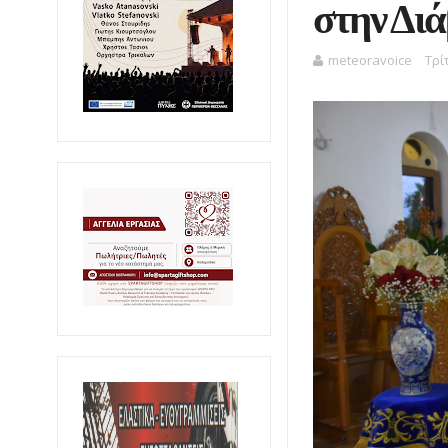
στην Διά
meteoravoice
Τρί