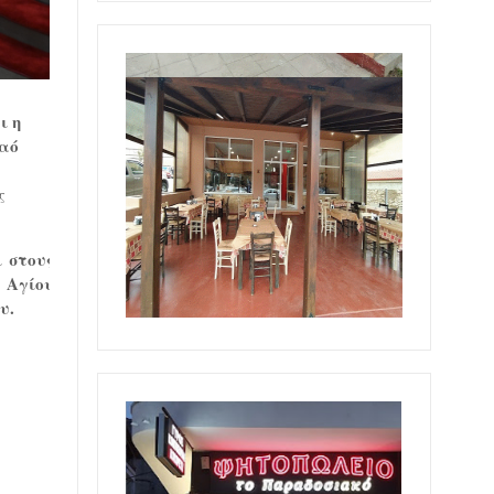
ι η
Ναό
ς
 στους
 Αγίου
υ.