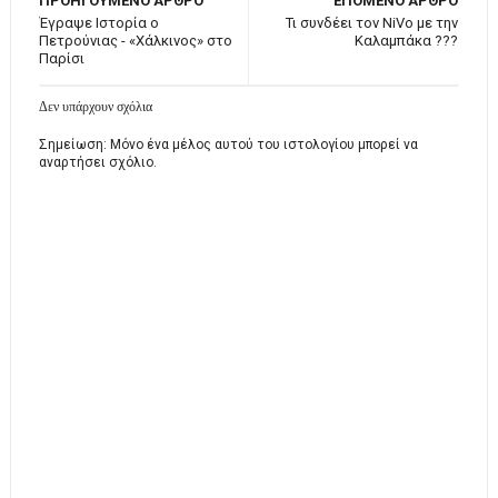
ΠΡΟΗΓΟΥΜΕΝΟ ΑΡΘΡΟ
ΕΠΟΜΕΝΟ ΑΡΘΡΟ
Έγραψε Ιστορία ο
Τι συνδέει τον NiVo με την
Πετρούνιας - «Χάλκινος» στο
Καλαμπάκα ???
Παρίσι
Δεν υπάρχουν σχόλια
Σημείωση: Μόνο ένα μέλος αυτού του ιστολογίου μπορεί να
αναρτήσει σχόλιο.