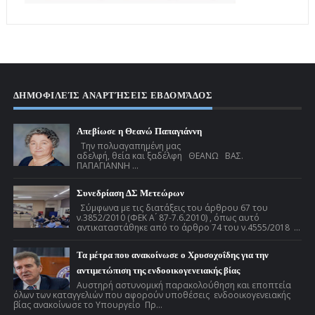
ΔΗΜΟΦΙΛΕΊΣ ΑΝΑΡΤΉΣΕΙΣ ΕΒΔΟΜΆΔΟΣ
Απεβίωσε η Θεανώ Παπαγιάννη
Την πολυαγαπημένη μας
αδελφή, θεία και ξαδέλφη ΘΕΑΝΩ ΒΑΣ.
ΠΑΠΑΓΙΑΝΝΗ ...
Συνεδρίαση ΔΣ Μετεώρων
Σύμφωνα με τις διατάξεις του άρθρου 67 του
ν.3852/2010 (ΦΕΚ Α ́ 87-7.6.2010) , όπως αυτό
αντικαταστάθηκε από το άρθρο 74 του ν.4555/2018 ...
Τα μέτρα που ανακοίνωσε ο Χρυσοχοΐδης για την
αντιμετώπιση της ενδοοικογενειακής βίας
Αυστηρή αστυνομική παρακολούθηση και εποπτεία
όλων των καταγγελιών που αφορούν υποθέσεις ενδοοικογενειακής
βίας ανακοίνωσε το Υπουργείο Πρ...