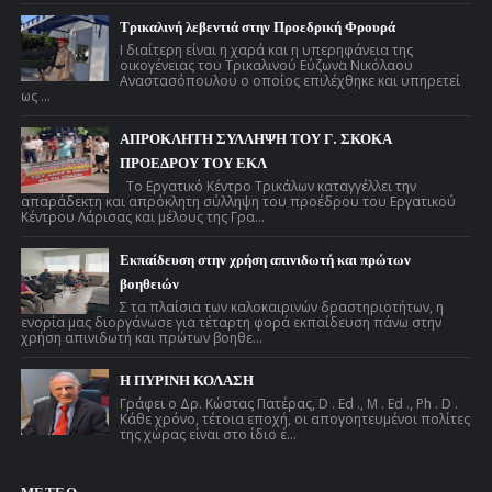
Τρικαλινή λεβεντιά στην Προεδρική Φρουρά
Ι διαίτερη είναι η χαρά και η υπερηφάνεια της
οικογένειας του Τρικαλινού Εύζωνα Νικόλαου
Αναστασόπουλου ο οποίος επιλέχθηκε και υπηρετεί
ως ...
ΑΠΡΟΚΛΗΤΗ ΣΥΛΛΗΨΗ ΤΟΥ Γ. ΣΚΟΚΑ
ΠΡΟΕΔΡΟΥ ΤΟΥ ΕΚΛ
Το Εργατικό Κέντρο Τρικάλων καταγγέλλει την
απαράδεκτη και απρόκλητη σύλληψη του προέδρου του Εργατικού
Κέντρου Λάρισας και μέλους της Γρα...
Εκπαίδευση στην χρήση απινιδωτή και πρώτων
βοηθειών
Σ τα πλαίσια των καλοκαιρινών δραστηριοτήτων, η
ενορία μας διοργάνωσε για τέταρτη φορά εκπαίδευση πάνω στην
χρήση απινιδωτή και πρώτων βοηθε...
Η ΠΥΡΙΝΗ ΚΟΛΑΣΗ
Γράφει ο Δρ. Κώστας Πατέρας, D . Ed ., M . Ed ., Ph . D .
Κάθε χρόνο, τέτοια εποχή, οι απογοητευμένοι πολίτες
της χώρας είναι στο ίδιο έ...