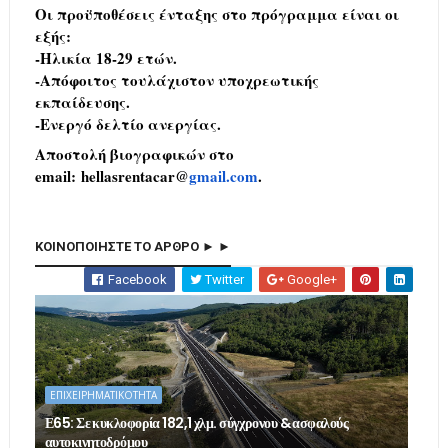
Οι προϋποθέσεις ένταξης στο πρόγραμμα είναι οι
εξής:
-Ηλικία 18-29 ετών.
-Απόφοιτος τουλάχιστον υποχρεωτικής
εκπαίδευσης.
-Ενεργό δελτίο ανεργίας.
Αποστολή βιογραφικών στο
email:
hellasrentacar
@
gmail.com
.
ΚΟΙΝΟΠΟΙΗΣΤΕ ΤΟ ΑΡΘΡΟ ► ►
Facebook
Twitter
Google+
ΕΠΙΧΕΙΡΗΜΑΤΙΚΟΤΗΤΑ
Ε65: Σε κυκλοφορία 182,1 χλμ. σύγχρονου & ασφαλούς
αυτοκινητοδρόμου