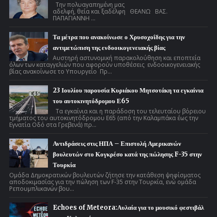
Την πολυαγαπημένη μας
αδελφή, θεία και ξαδέλφη ΘΕΑΝΩ ΒΑΣ.
ΠΑΠΑΓΙΑΝΝΗ ...
Τα μέτρα που ανακοίνωσε ο Χρυσοχοΐδης για την
αντιμετώπιση της ενδοοικογενειακής βίας
Αυστηρή αστυνομική παρακολούθηση και εποπτεία
όλων των καταγγελιών που αφορούν υποθέσεις ενδοοικογενειακής
βίας ανακοίνωσε το Υπουργείο Πρ...
23 Ιουλίου παρουσία Κυριάκου Μητσοτάκη τα εγκαίνια
του αυτοκινητόδρομου Ε65
Τα εγκαίνια και η παράδοση του τελευταίου βόρειου
τμήματος του αυτοκινητόδρομου Ε65 (από την Καλαμπάκα έως την
Εγνατία Οδό στα Γρεβενά) πρ...
Αντιδράσεις στις ΗΠΑ – Επιστολή Αμερικανών
βουλευτών στο Κογκρέσο κατά της πώλησης F-35 στην
Τουρκία
Ομάδα Δημοκρατικών βουλευτών ζήτησε την κατάθεση ψηφίσματος
αποδοκιμασίας για την πώληση των F-35 στην Τουρκία, ενώ ομάδα
Ρεπουμπλικανών βου...
Echoes of Meteora:Αυλαία για το μουσικό φεστιβάλ