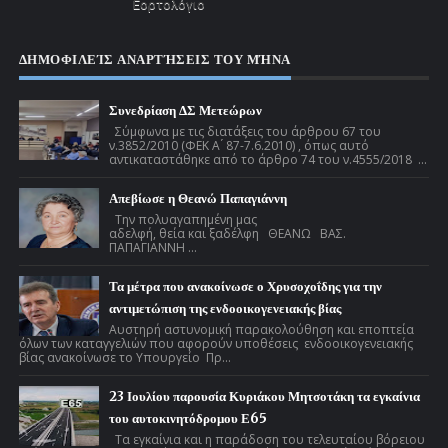
Εορτολόγιο
ΔΗΜΟΦΙΛΕΊΣ ΑΝΑΡΤΉΣΕΙΣ ΤΟΥ ΜΉΝΑ
Συνεδρίαση ΔΣ Μετεώρων
Σύμφωνα με τις διατάξεις του άρθρου 67 του
ν.3852/2010 (ΦΕΚ Α ́ 87-7.6.2010) , όπως αυτό
αντικαταστάθηκε από το άρθρο 74 του ν.4555/2018 ...
Απεβίωσε η Θεανώ Παπαγιάννη
Την πολυαγαπημένη μας
αδελφή, θεία και ξαδέλφη ΘΕΑΝΩ ΒΑΣ.
ΠΑΠΑΓΙΑΝΝΗ ...
Τα μέτρα που ανακοίνωσε ο Χρυσοχοΐδης για την
αντιμετώπιση της ενδοοικογενειακής βίας
Αυστηρή αστυνομική παρακολούθηση και εποπτεία
όλων των καταγγελιών που αφορούν υποθέσεις ενδοοικογενειακής
βίας ανακοίνωσε το Υπουργείο Πρ...
23 Ιουλίου παρουσία Κυριάκου Μητσοτάκη τα εγκαίνια
του αυτοκινητόδρομου Ε65
Τα εγκαίνια και η παράδοση του τελευταίου βόρειου