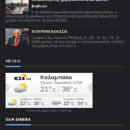
βοηθειών
Σ τα πλαίσια των καλοκαιρινών δραστηριοτήτων, η
ενορία μας διοργάνωσε για τέταρτη φορά εκπαίδευση πάνω στην
χρήση απινιδωτή και πρώτων βοηθε...
Η ΠΥΡΙΝΗ ΚΟΛΑΣΗ
Γράφει ο Δρ. Κώστας Πατέρας, D . Ed ., M . Ed ., Ph . D .
Κάθε χρόνο, τέτοια εποχή, οι απογοητευμένοι πολίτες
της χώρας είναι στο ίδιο έ...
ΜΕΤΕΟ
πρόγνωση καιρού από το k24.net
SAN SIMERA