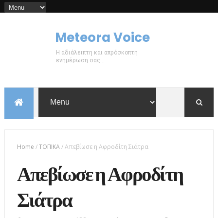
Meteora Voice
Η αδιάλειπτη και απρόσκοπτη
ενημέρωση σας...
Home
/
ΤΟΠΙΚΑ
/
Απεβίωσε η Αφροδίτη Σιάτρα
Απεβίωσε η Αφροδίτη
Σιάτρα