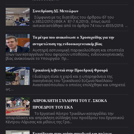
Συνεδρίαση ΔΣ Μετεώρων
Σύμφωνα με τις διατάξεις του άρθρου 67 του
ν.3852/2010 (ΦΕΚ Α ́ 87-7.6.2010) , όπως αυτό
αντικαταστάθηκε από το άρθρο 74 του ν.4555/2018 ...
Τα μέτρα που ανακοίνωσε ο Χρυσοχοΐδης για την
αντιμετώπιση της ενδοοικογενειακής βίας
Αυστηρή αστυνομική παρακολούθηση και εποπτεία
όλων των καταγγελιών που αφορούν υποθέσεις ενδοοικογενειακής
βίας ανακοίνωσε το Υπουργείο Πρ...
Τρικαλινή λεβεντιά στην Προεδρική Φρουρά
Ι διαίτερη είναι η χαρά και η υπερηφάνεια της
οικογένειας του Τρικαλινού Εύζωνα Νικόλαου
Αναστασόπουλου ο οποίος επιλέχθηκε και υπηρετεί
ως ...
ΑΠΡΟΚΛΗΤΗ ΣΥΛΛΗΨΗ ΤΟΥ Γ. ΣΚΟΚΑ
ΠΡΟΕΔΡΟΥ ΤΟΥ ΕΚΛ
Το Εργατικό Κέντρο Τρικάλων καταγγέλλει την
απαράδεκτη και απρόκλητη σύλληψη του προέδρου του Εργατικού
Κέντρου Λάρισας και μέλους της Γρα...
Εκπαίδευση στην χρήση απινιδωτή και πρώτων