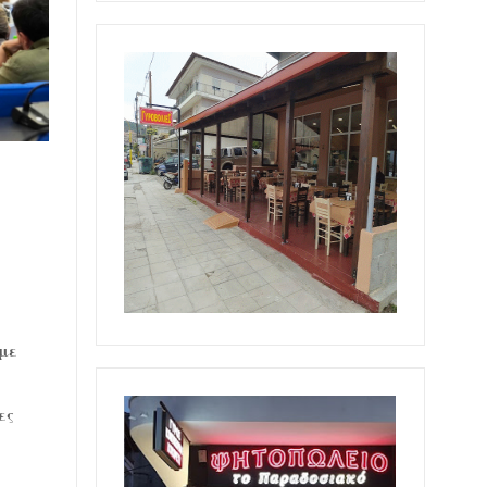
με
ες