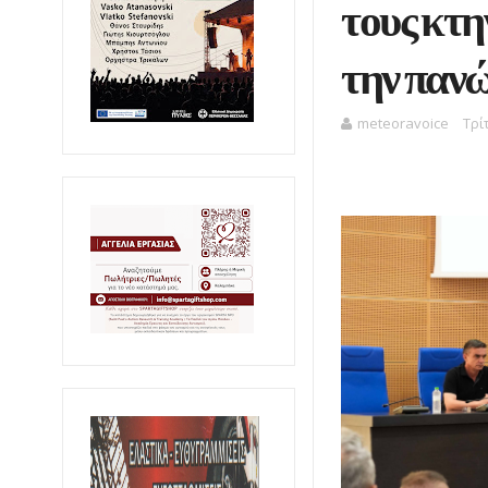
τους κτη
την παν
meteoravoice
Τρί