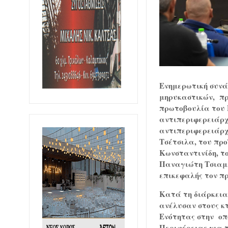
Ενημερωτική συνά
μηρυκαστικών, πρ
πρωτοβουλία του 
αντιπεριφερειάρχ
αντιπεριφερειάρ
Τσέτσιλα, του
προ
Κωνσταντινίδη, τ
Παναγιώτη Τσιαμ
επικεφαλής τον πρ
Κατά τη διάρκεια 
ανέλυσαν στους κ
Ενότητας στην
οπ
Περιφέρειας για 