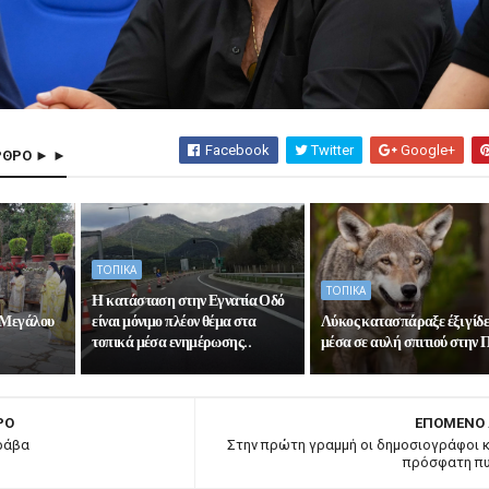
Facebook
Twitter
Google+
ΡΘΡΟ ► ►
ΤΟΠΙΚΑ
ΤΟΠΙΚΑ
Η κατάσταση στην Εγνατία Οδό
 Μεγάλου
είναι μόνιμο πλέον θέμα στα
Λύκος κατασπάραξε έξι γίδε
τοπικά μέσα ενημέρωσης..
μέσα σε αυλή σπιτιού στην
ΡΟ
ΕΠΟΜΕΝΟ
ράβα
Στην πρώτη γραμμή οι δημοσιογράφοι κ
πρόσφατη π