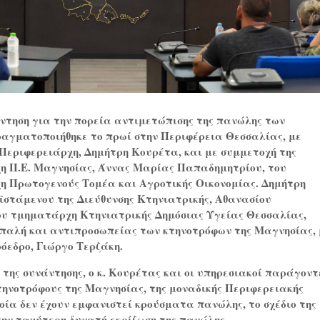
ντηση για την πορεία αντιμετώπισης της πανώλης των
αγματοποιήθηκε το πρωί στην Περιφέρεια Θεσσαλίας, με
Περιφερειάρχη, Δημήτρη Κουρέτα, και με συμμετοχή της
η Π.Ε. Μαγνησίας, Άννας Μαρίας Παπαδημητρίου, του
χη
Πρωτογενούς Τομέα και Αγροτικής Οικονομίας.
Δημήτρη
ϊστάμενου της Διεύθυνσης Κτηνιατρικής,
Αθανασίου
ου
τμηματάρχη Κτηνιατρικής Δημόσιας Υγείας Θεσσαλίας,
παλή και αντιπροσωπείας
των κτηνοτρόφων της Μαγνησίας, 
όεδρο, Γιώργο Τερζάκη.
της συνάντησης, ο κ. Κουρέτας και οι υπηρεσιακοί παράγοντ
τηνοτρόφους της Μαγνησίας, της μοναδικής Περιφερειακής
οία δεν έχουν εμφανιστεί κρούσματα πανώλης, το σχέδιο της
την ταχύτερη δυνατή εκρίζωση της πανώλης.