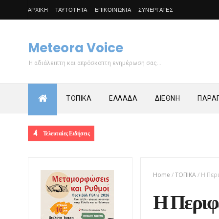
ΑΡΧΙΚΗ
ΤΑΥΤΟΤΗΤΑ
ΕΠΙΚΟΙΝΩΝΙΑ
ΣΥΝΕΡΓΑΤΕΣ
Meteora Voice
Η αδιάλειπτη και απρόσκοπτη ενημέρωση σας...
ΤΟΠΙΚΑ
ΕΛΛΑΔΑ
ΔΙΕΘΝΗ
ΠΑΡΑΠ
Τελευταίες Ειδήσεις
Home
/
ΤΟΠΙΚΑ
/
Η Περ
Η Περιφ