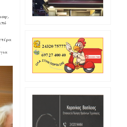
ασης.
από
ευτέρα
,
 για