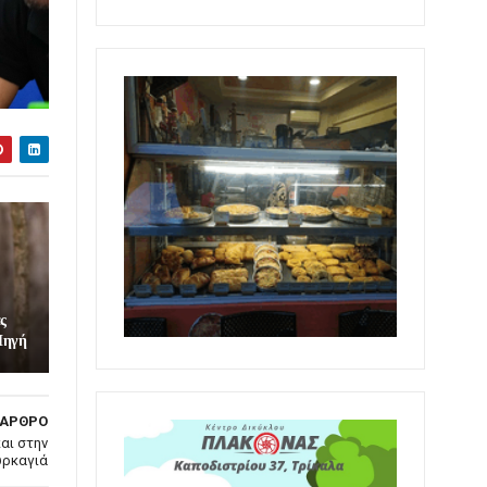
ς
 Πηγή
 ΑΡΘΡΟ
αι στην
υρκαγιά